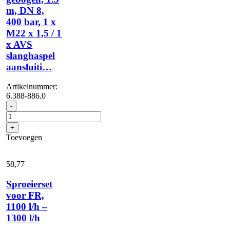
m, DN 8,
400 bar, 1 x
M22 x 1,5 / 1
x AVS
slanghaspel
aansluiti…
Artikelnummer:
6.388-886.0
Hogedrukslang
-
gebogen,
1.5
+
m,
Toevoegen
DN
8,
400
58,
77
bar,
1
Sproeierset
x
voor FR,
M22
1100 l/h –
x
1,5
1300 l/h
/