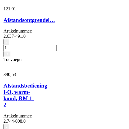
121,
91
Afstandsontgrendel…
Artikelnummer:
2.637-491.0
Afstandsontgrendel...
-
aantal
+
Toevoegen
390,
53
Afstandsbediening
I-O, warm-
koud, RM 1-
2
Artikelnummer:
2.744-008.0
Afstandsbediening
-