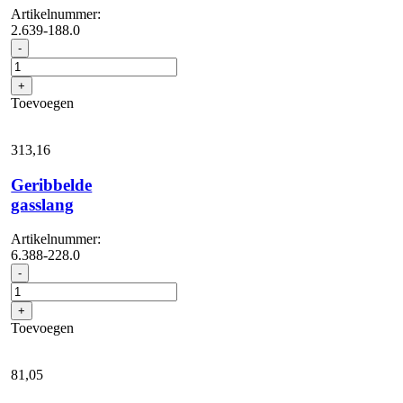
1
Artikelnummer:
x
2.639-188.0
AVS
Sproeierset
-
slanghaspel
voor
aansluiti...
FR,
+
aantal
1100
Toevoegen
l/h
-
1300
313,
16
l/h
aantal
Geribbelde
gasslang
Artikelnummer:
6.388-228.0
Geribbelde
-
gasslang
aantal
+
Toevoegen
81,
05