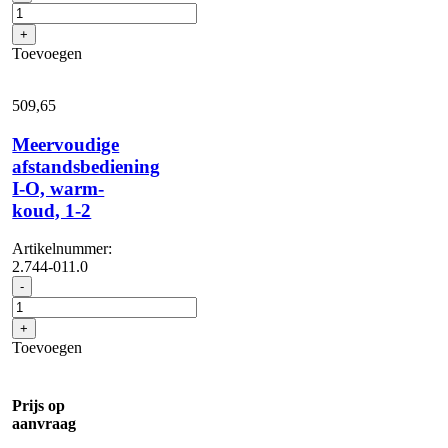
I-
O,
+
warm-
Toevoegen
koud,
RM
1-
509,
65
2
aantal
Meervoudige
afstandsbediening
I-O, warm-
koud, 1-2
Artikelnummer:
2.744-011.0
Meervoudige
-
afstandsbediening
I-
+
O,
Toevoegen
warm-
koud,
1-
Prijs op
2
aanvraag
aantal