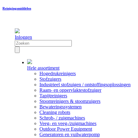
Reinigingsmiddelen
Inloggen
Hele assortiment
Hogedrukreinigers
Stofzuigers
Industrieel stofzuigen / ontstoffingsoplossingen
Raam- en oppervlaktestofzuiger
Tapijtreinigers
Stoomreinigers & stoomzuigers
Bewateringssystemen
Cleaning robots
Schrob- / zuigmachines
Veeg- en veeg-/zuigmachines
Outdoor Power Equipment
Generatoren en vuilwaterpomp