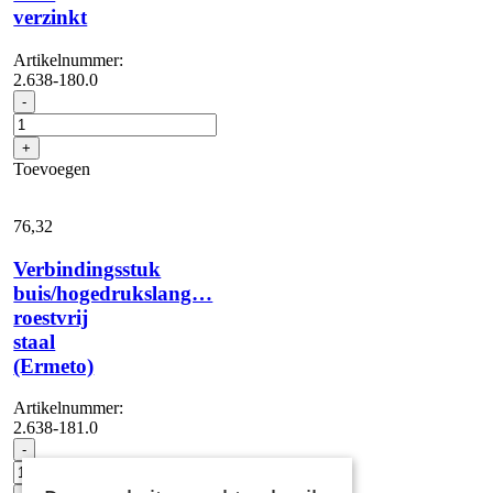
verzinkt
Artikelnummer:
2.638-180.0
Aansluitstuk,
-
staal
verzinkt
+
aantal
Toevoegen
76,
32
Verbindingsstuk
buis/hogedrukslang…
roestvrij
staal
(Ermeto)
Artikelnummer:
2.638-181.0
Verbindingsstuk
-
buis/hogedrukslang...
roestvrij