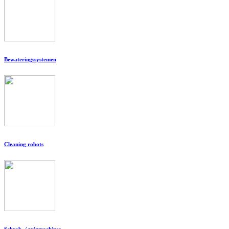
Bewateringssystemen
Cleaning robots
Schrob- / zuigmachines