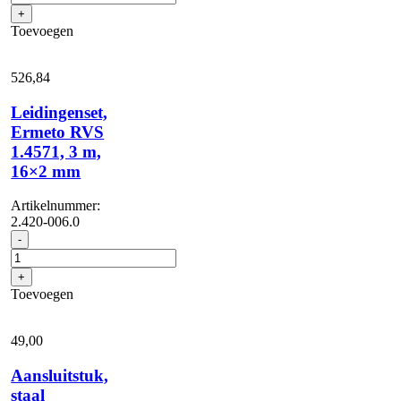
verzinkt,
+
3
Toevoegen
m
aantal
526,
84
Leidingenset,
Ermeto RVS
1.4571, 3 m,
16×2 mm
Artikelnummer:
2.420-006.0
Leidingenset,
-
Ermeto
RVS
+
1.4571,
Toevoegen
3
m,
16x2
49,
00
mm
aantal
Aansluitstuk,
staal