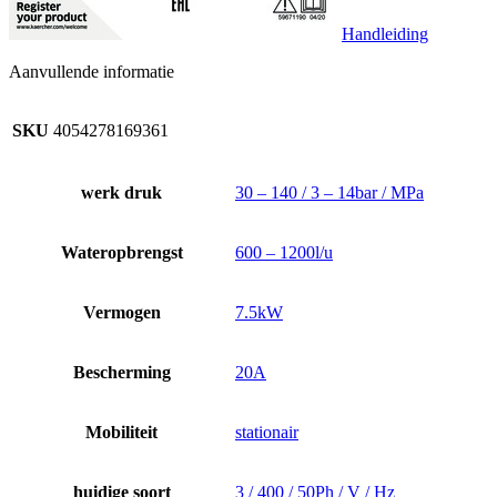
Handleiding
Aanvullende informatie
SKU
4054278169361
werk druk
30 – 140 / 3 – 14bar / MPa
Wateropbrengst
600 – 1200l/u
Vermogen
7.5kW
Bescherming
20A
Mobiliteit
stationair
huidige soort
3 / 400 / 50Ph / V / Hz