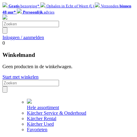
Gratis
bezorging*
Ophalen in Echt of Weert (L)
Verzonden
binnen
48 uur*
Persoonlijk
advies
Inloggen / aanmelden
0
Winkelmand
Geen producten in de winkelwagen.
Start met winkelen
Hele assortiment
Kärcher Service & Onderhoud
Kärcher Rental
Kärcher Used
Favorieten