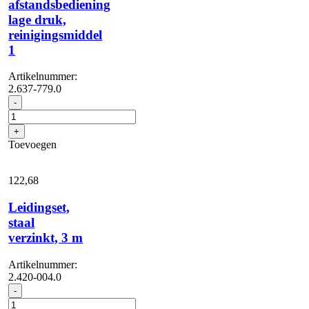
afstandsbediening
lage druk,
reinigingsmiddel
1
Artikelnummer:
2.637-779.0
Voorbereiding
-
afstandsbediening
lage
+
druk,
Toevoegen
reinigingsmiddel
1
aantal
122,
68
Leidingset,
staal
verzinkt, 3 m
Artikelnummer:
2.420-004.0
Leidingset,
-
staal