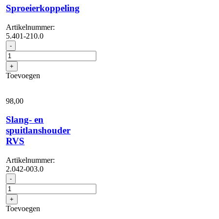
Sproeierkoppeling
Artikelnummer:
5.401-210.0
Sproeierkoppeling
-
aantal
+
Toevoegen
98,
00
Slang- en
spuitlanshouder
RVS
Artikelnummer:
2.042-003.0
Slang-
-
en
spuitlanshouder
+
RVS
Toevoegen
aantal