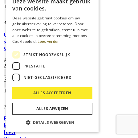
Deze website maakt gebruik
+
staal
Toevoegen
van cookies.
(Ermeto)
aantal
Deze website gebruikt cookies om uw
35,
74
gebruikerservaring te verbeteren. Door
onze website te gebruiken, stemt u in met
Overgangsstuk,
alle cookies in overeenstemming met ons
staal
Cookiebeleid.
Lees verder
verzinkt
STRIKT NOODZAKELIJK
Artikelnummer:
2.638-182.0
PRESTATIE
Overgangsstuk,
-
staal
NIET-GECLASSIFICEERD
verzinkt
+
aantal
Toevoegen
ALLES ACCEPTEREN
72,
14
ALLES AFWIJZEN
Koppelstuk
DETAILS WEERGEVEN
leiding/afdichtkra…
RVS