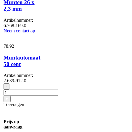
Munten 26 x
2,3 mm
Artikelnummer:
6.768-169.0
Neem contact op
78,
92
Muntautomaat
50 cent
Artikelnummer:
2.639-912.0
Muntautomaat
-
50
cent
+
aantal
Toevoegen
Prijs op
aanvraag