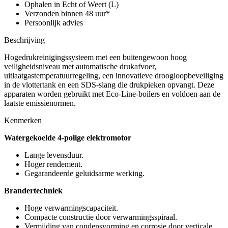
aantal
Ophalen in Echt of Weert (L)
Verzonden binnen 48 uur*
Persoonlijk advies
Beschrijving
Hogedrukreinigingssysteem met een buitengewoon hoog
veiligheidsniveau met automatische drukafvoer,
uitlaatgastemperatuurregeling, een innovatieve droogloopbeveiliging
in de vlottertank en een SDS-slang die drukpieken opvangt. Deze
apparaten worden gebruikt met Eco-Line-boilers en voldoen aan de
laatste emissienormen.
Kenmerken
Watergekoelde 4-polige elektromotor
Lange levensduur.
Hoger rendement.
Gegarandeerde geluidsarme werking.
Brandertechniek
Hoge verwarmingscapaciteit.
Compacte constructie door verwarmingsspiraal.
Vermijding van condensvorming en corrosie door verticale