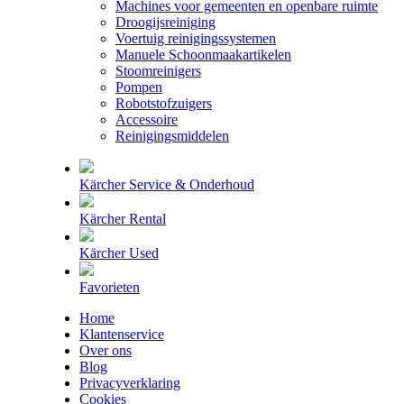
Machines voor gemeenten en openbare ruimte
Droogijsreiniging
Voertuig reinigingssystemen
Manuele Schoonmaakartikelen
Stoomreinigers
Pompen
Robotstofzuigers
Accessoire
Reinigingsmiddelen
Kärcher Service & Onderhoud
Kärcher Rental
Kärcher Used
Favorieten
Home
Klantenservice
Over ons
Blog
Privacyverklaring
Cookies