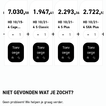
,
7.030,
1.947,
2.293,
2.722,
78
58
41
36
53
HD 10/15-
HD 10/21-
HD 10/21-
HD 10/21-
4 Cage
4 S Classic
4 S Plus
4 SXA Plus
+
-
+
-
+
-
+
-
+
Food
HD
HD
HD
HD
10/15-
10/21-
10/21-
10/21-
4
4
4
4
Toev
Toev
Toev
Toev
Cage
S
S
SXA
Food
Classic
Plus
Plus
oege
oege
oege
oege
aantal
aantal
aantal
aantal
n
n
n
n
NIET GEVONDEN WAT JE ZOCHT?
Geen probleem! We helpen je graag verder.