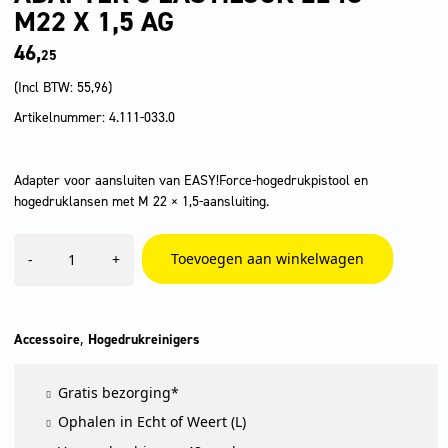
M22 X 1,5 AG
46,
25
(Incl BTW:
55,96
)
Artikelnummer: 4.111-033.0
Adapter voor aansluiten van EASY!Force-hogedrukpistool en
hogedruklansen met M 22 × 1,5-aansluiting.
Adapter
Toevoegen aan winkelwagen
-
+
5
EASY!Lock
22
IG
-
,
Accessoire
Hogedrukreinigers
M22
x
Gratis bezorging*
1,5
AG
Ophalen in Echt of Weert (L)
aantal