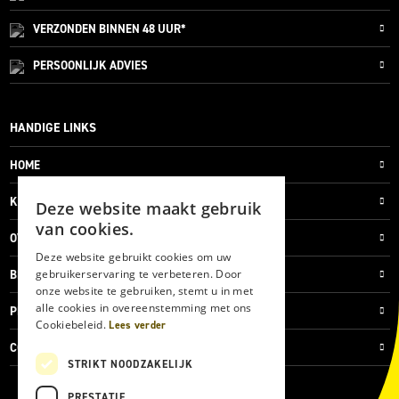
VERZONDEN
BINNEN 48 UUR*
PERSOONLIJK
ADVIES
HANDIGE LINKS
HOME
KLANTENSERVICE
Deze website maakt gebruik
van cookies.
OVER ONS
Deze website gebruikt cookies om uw
gebruikerservaring te verbeteren. Door
BLOG
onze website te gebruiken, stemt u in met
alle cookies in overeenstemming met ons
PRIVACYVERKLARING
Cookiebeleid.
Lees verder
COOKIES
STRIKT NOODZAKELIJK
PRESTATIE