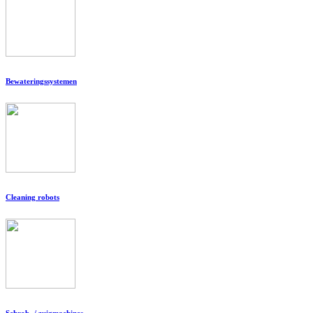
Bewateringssystemen
Cleaning robots
Schrob- / zuigmachines