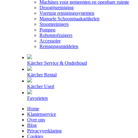
Machines voor gemeenten en openbare ruimte
Droogijsreiniging
Voertuig reinigingssystemen
Manuele Schoonmaakartikelen
Stoomreinigers
Pompen
Robotstofzuigers
Accessoire
Reinigingsmiddelen
Kärcher Service & Onderhoud
Kärcher Rental
Kärcher Used
Favorieten
Home
Klantenservice
Over ons
Blog
Privacyverklaring
Cookies