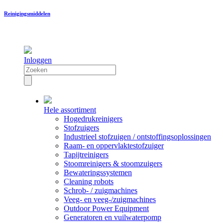
Reinigingsmiddelen
Inloggen
Hele assortiment
Hogedrukreinigers
Stofzuigers
Industrieel stofzuigen / ontstoffingsoplossingen
Raam- en oppervlaktestofzuiger
Tapijtreinigers
Stoomreinigers & stoomzuigers
Bewateringssystemen
Cleaning robots
Schrob- / zuigmachines
Veeg- en veeg-/zuigmachines
Outdoor Power Equipment
Generatoren en vuilwaterpomp