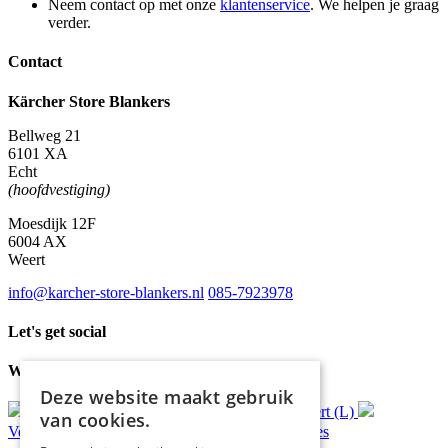
Neem contact op met onze
klantenservice
. We helpen je graag
verder.
Contact
Kärcher Store Blankers
Bellweg 21
6101 XA
Echt
(hoofdvestiging)
Moesdijk 12F
6004 AX
Weert
info@karcher-store-blankers.nl
085-7923978
Let's get social
Waar wij voor staan
Deze website maakt gebruik
Gratis
bezorging*
Ophalen in Echt of Weert (L)
van cookies.
Verzonden
binnen 48 uur*
Persoonlijk
advies