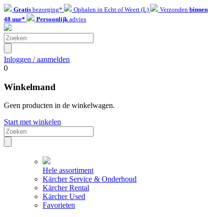
Gratis
bezorging*
Ophalen in Echt of Weert (L)
Verzonden
binnen
48 uur*
Persoonlijk
advies
Inloggen / aanmelden
0
Winkelmand
Geen producten in de winkelwagen.
Start met winkelen
Hele assortiment
Kärcher Service & Onderhoud
Kärcher Rental
Kärcher Used
Favorieten