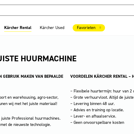
Kärcher Rental
Kärcher Used
Favorieten
UISTE HUURMACHINE
JN GEBRUIK MAKEN VAN BEPAALDE
VOORDELEN KÄRCHER RENTAL – 
– Flexibele huurtermijn: huur van 2 d
port en warehousing, agro-sector,
– Grote verhuurvloot. Altijd de juis
nen wij met het juiste materiaal!
– Levering binnen 48 uur.
– Advies en training op locatie.
– Lever- en afhaalservice.
 juiste Professional huurmachines.
– Geen onvoorspelbare kosten
 met de nieuwste technologie.