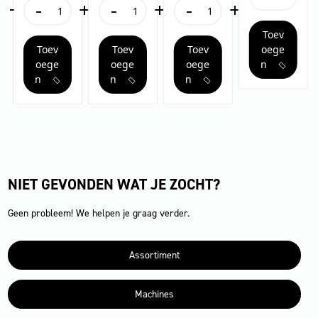
+
-
+
-
+
-
+
/
aantal
ZIJBORSTEL
Hauptkehrwalze
Double
nässefest
aantal
hart
hook
Toev
/
aantal
Toev
Toev
Toev
oege
nässefest
aantal
oege
oege
oege
n
n
n
n
NIET GEVONDEN WAT JE ZOCHT?
Geen probleem! We helpen je graag verder.
Assortiment
Machines