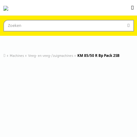
Machines
Veeg- en veeg-/zuigmachines
KM 85/50 R Bp Pack 2SB