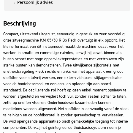
Persoonlijk advies
Beschrijving
Compact, uitstekend uitgerust, eenvoudig in gebruik en zeer voordelig:
onze zitveegmachine KM 85/50 R Bp Pack overtuigt in elk opzicht. Het
kleine formaat van dit instapmodel maakt de machine ideaal voor het
werken in smalle en rommelige ruimtes, terwijl hij zowel binnen als
buiten scoort met hoge oppervlakteprestaties en met vertrouwen zijn
sterke punten kan demonstreren. Twee uitwijkende zijborstels met
snelheidsregeling – elk rechts en links van het apparaat -, een groot
stoffilter voor stofvrij werken, een extern zichtbare slijtage-indicator
voor de hoofdbezemrol en een accu en oplader zijn aan boord.
standaard. De oscillerende rol hoeft op geen enkel moment opnieuw te
worden afgesteld en verwijdert toch vuil zonder resten achter te laten,
zelfs op oneffen vloeren. Onderhoudswerkzaamheden kunnen
moeiteloos worden uitgevoerd. Het stoffilter is eenvoudig vanaf de stoel
te reinigen en de hoofdborstel is zonder gereedschap te verwisselen.
De wijd opengaande apparaatkap biedt gemakkelijke toegang tot interne
componenten. Dankzij het geïntegreerde thuisbasissysteem neem je