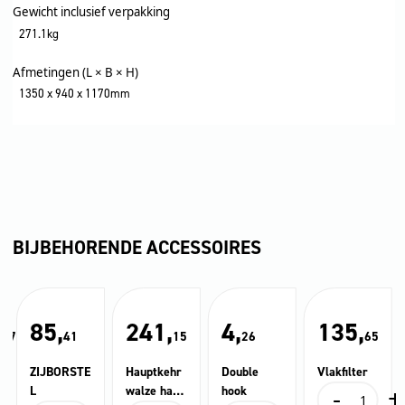
Gewicht inclusief verpakking
271.1kg
Afmetingen (L × B × H)
1350 x 940 x 1170mm
BIJBEHORENDE ACCESSOIRES
,
85,
241,
4,
135,
87
41
15
26
65
ZIJBORSTE
Hauptkehr
Double
Vlakfilter
-
+
L
walze hart
hook
Vlakfilter