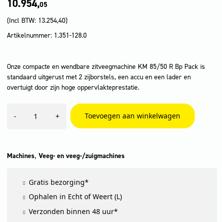
10.954,
05
(Incl BTW:
13.254,40
)
Artikelnummer: 1.351-128.0
Onze compacte en wendbare zitveegmachine KM 85/50 R Bp Pack is
standaard uitgerust met 2 zijborstels, een accu en een lader en
overtuigt door zijn hoge oppervlakteprestatie.
KM
Toevoegen aan winkelwagen
-
+
85/50
R
Bp
Pack
2SB
,
Machines
Veeg- en veeg-/zuigmachines
aantal
Gratis bezorging*
Ophalen in Echt of Weert (L)
Verzonden binnen 48 uur*