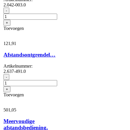
2.042-003.0
Slang-
-
en
spuitlanshouder
+
RVS
Toevoegen
aantal
121,
91
Afstandsontgrendel…
Artikelnummer:
2.637-491.0
Afstandsontgrendel...
-
aantal
+
Toevoegen
501,
05
Meervoudige
afstandsbediening,