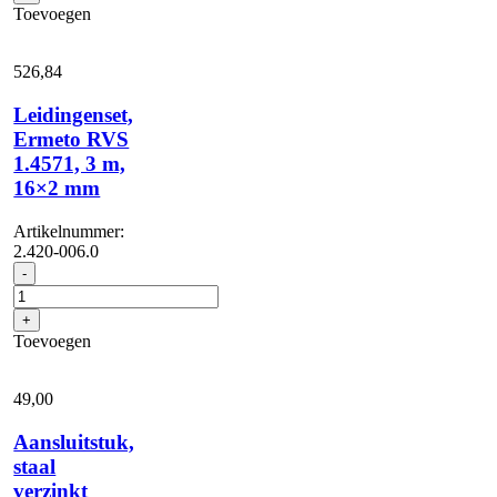
3
Toevoegen
m
aantal
526,
84
Leidingenset,
Ermeto RVS
1.4571, 3 m,
16×2 mm
Artikelnummer:
2.420-006.0
Leidingenset,
-
Ermeto
RVS
+
1.4571,
Toevoegen
3
m,
16x2
49,
00
mm
aantal
Aansluitstuk,
staal
verzinkt