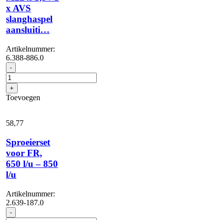
x AVS
slanghaspel
aansluiti…
Artikelnummer:
6.388-886.0
Hogedrukslang
-
gebogen,
1.5
+
m,
Toevoegen
DN
8,
400
58,
77
bar,
1
Sproeierset
x
voor FR,
M22
650 l/u – 850
x
1,5
l/u
/
1
Artikelnummer:
x
2.639-187.0
AVS
Sproeierset
-
slanghaspel
voor