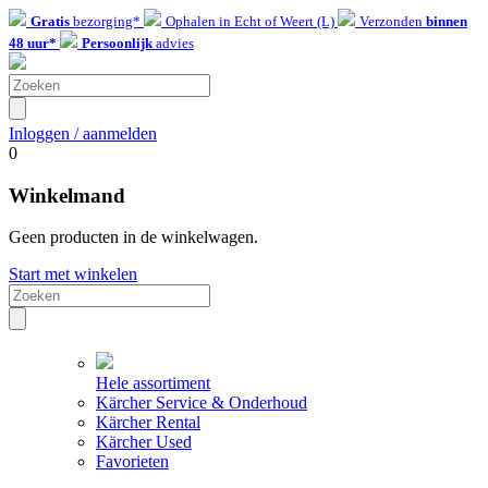
Gratis
bezorging*
Ophalen in Echt of Weert (L)
Verzonden
binnen
48 uur*
Persoonlijk
advies
Inloggen / aanmelden
0
Winkelmand
Geen producten in de winkelwagen.
Start met winkelen
Hele assortiment
Kärcher Service & Onderhoud
Kärcher Rental
Kärcher Used
Favorieten