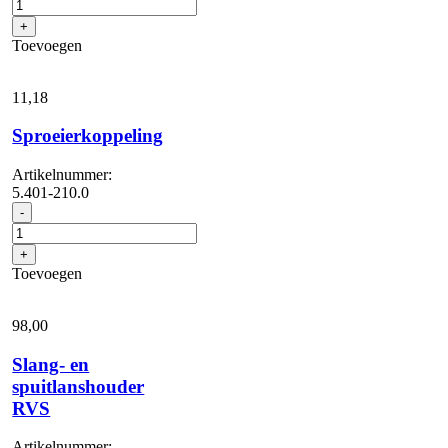
aansluiti...
FR,
+
aantal
650
Toevoegen
l/u
-
850
11,
18
l/u
aantal
Sproeierkoppeling
Artikelnummer:
5.401-210.0
Sproeierkoppeling
-
aantal
+
Toevoegen
98,
00
Slang- en
spuitlanshouder
RVS
Artikelnummer: