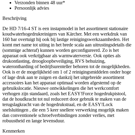
Verzonden binnen 48 uur*
Persoonlijk advies
Beschrijving
De HD 7/16-4 ST is een instapmodel in het assortiment stationaire
koudwaterhogedrukreinigers van Kärcher. Met een werkdruk van
160 bar overtuigt hij ook bij lastige reinigingswerkzaamheden. Het
komt met name tot uiting in het brede scala aan uitrustingsdetails die
(sommige achteraf) kunnen worden geconfigureerd. Zo is het
apparaat ook verkrijgbaar als warmwaterversie. Ook opties als
drukontlasting, droogloopbeveiliging, RVS behuizing,
waterontharding of bedrijfsurenteller behoren tot de mogelijkheden.
Ook is er de mogelijkheid om 1 of 2 reinigingsmiddelen onder hoge
of lage druk aan te zuigen en dankzij het uitgebreide assortiment
accessoires kan het apparaat optimaal worden afgestemd op de
gebruikslocatie. Nieuwe ontwikkelingen die het werkcomfort
verhogen zijn standaard, zoals het EASY!Force hogedrukpistool,
dat de houdkracht tot nul reduceert door gebruik te maken van de
terugslagkracht van de hogedrukstraal, en de EASY!Lock
snelsluitingen , die een 5 keer snellere verwerking mogelijk maken
dan conventionele schroefverbindingen zonder verlies, met
robuustheid en lange levensduur.
Kenmerken