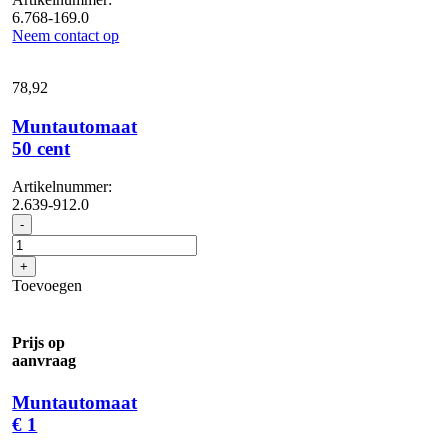
6.768-169.0
Neem contact op
78,
92
Muntautomaat
50 cent
Artikelnummer:
2.639-912.0
Muntautomaat
-
50
cent
+
aantal
Toevoegen
Prijs op
aanvraag
Muntautomaat
€ 1