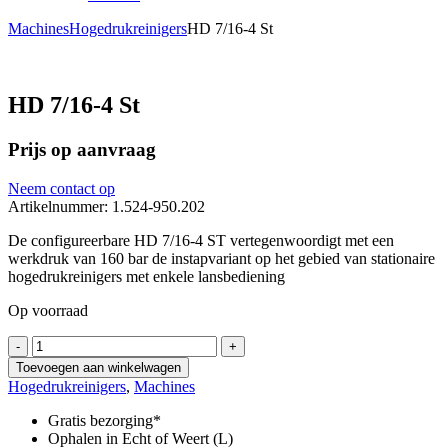
Machines
Hogedrukreinigers
HD 7/16-4 St
HD 7/16-4 St
Prijs op aanvraag
Neem contact op
Artikelnummer: 1.524-950.202
De configureerbare HD 7/16-4 ST vertegenwoordigt met een
werkdruk van 160 bar de instapvariant op het gebied van stationaire
hogedrukreinigers met enkele lansbediening
Op voorraad
HD
-
+
7/16-
Toevoegen aan winkelwagen
4
Hogedrukreinigers
,
Machines
St
aantal
Gratis bezorging*
Ophalen in Echt of Weert (L)