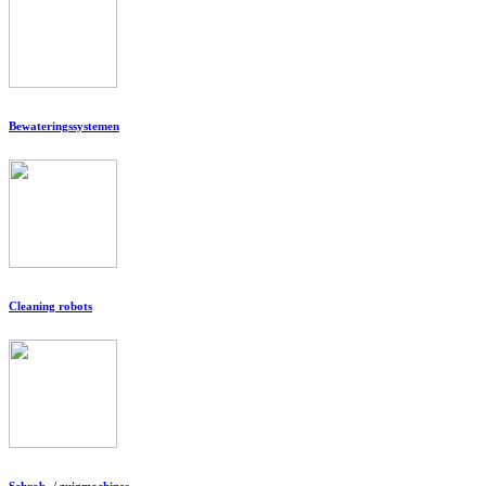
Bewateringssystemen
Cleaning robots
Schrob- / zuigmachines