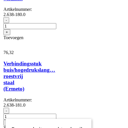
Artikelnummer:
2.638-180.0
Aansluitstuk,
-
staal
verzinkt
+
aantal
Toevoegen
76,
32
Verbindingsstuk
buis/hogedrukslang…
roestvrij
staal
(Ermeto)
Artikelnummer:
2.638-181.0
Verbindingsstuk
-
buis/hogedrukslang...
roestvrij
+
staal