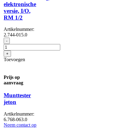
elektronische
versie, I/O,
RM 1/2
Artikelnummer:
2.744-015.0
Meervoudige
-
afstandsbediening,
elektronische
+
versie,
Toevoegen
I/O,
RM
1/2
Prijs op
aantal
aanvraag
Munttester
jeton
Artikelnummer:
6.768-063.0
Neem contact op