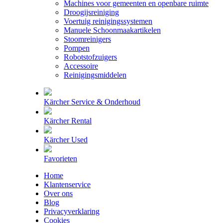
Machines voor gemeenten en openbare ruimte
Droogijsreiniging
Voertuig reinigingssystemen
Manuele Schoonmaakartikelen
Stoomreinigers
Pompen
Robotstofzuigers
Accessoire
Reinigingsmiddelen
Kärcher Service & Onderhoud
Kärcher Rental
Kärcher Used
Favorieten
Home
Klantenservice
Over ons
Blog
Privacyverklaring
Cookies