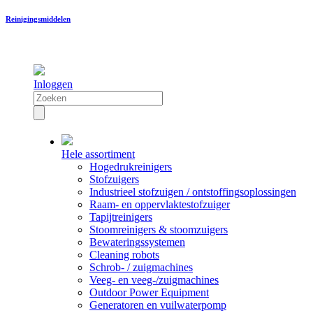
Reinigingsmiddelen
Inloggen
Hele assortiment
Hogedrukreinigers
Stofzuigers
Industrieel stofzuigen / ontstoffingsoplossingen
Raam- en oppervlaktestofzuiger
Tapijtreinigers
Stoomreinigers & stoomzuigers
Bewateringssystemen
Cleaning robots
Schrob- / zuigmachines
Veeg- en veeg-/zuigmachines
Outdoor Power Equipment
Generatoren en vuilwaterpomp