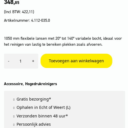
348,
85
(Incl BTW:
422,11
)
Artikelnummer: 4.112-035.0
1050 mm flexibele lansen met 20° tot 140° variabele bocht, ideaal voor
het reinigen van lastig te bereiken plekken zoals afvoeren.
Flexibele
Toevoegen aan winkelwagen
-
+
spuitlans,
1050
mm
aantal
,
Accessoire
Hogedrukreinigers
Gratis bezorging*
Ophalen in Echt of Weert (L)
Verzonden binnen 48 uur*
Persoonlijk advies