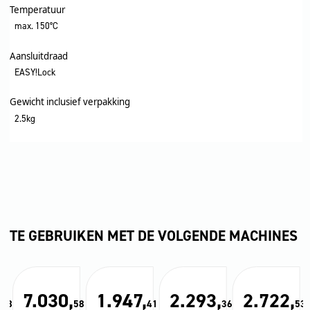
Temperatuur
max. 150°C
Aansluitdraad
EASY!Lock
Gewicht inclusief verpakking
2.5kg
TE GEBRUIKEN MET DE VOLGENDE MACHINES
,
7.030,
1.947,
2.293,
2.722,
78
58
41
36
53