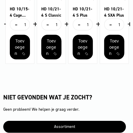
HD 10/15-
HD 10/21-
HD 10/21-
HD 10/21-
4 Cage
4 S Classic
4 S Plus
4 SXA Plus
+
-
+
-
+
-
+
-
+
Food
HD
HD
HD
HD
10/15-
10/21-
10/21-
10/21-
4
4
4
4
Toev
Toev
Toev
Toev
Cage
S
S
SXA
Food
Classic
Plus
Plus
oege
oege
oege
oege
aantal
aantal
aantal
aantal
n
n
n
n
NIET GEVONDEN WAT JE ZOCHT?
Geen probleem! We helpen je graag verder.
Assortiment