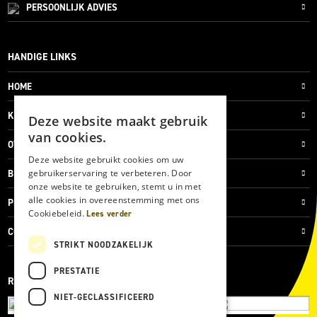
PERSOONLIJK
ADVIES
HANDIGE LINKS
HOME
KLANTENSERVICE
Deze website maakt gebruik
van cookies.
OVER ONS
Deze website gebruikt cookies om uw
gebruikerservaring te verbeteren. Door
BLOG
onze website te gebruiken, stemt u in met
alle cookies in overeenstemming met ons
PRIVACYVERKLARING
Cookiebeleid.
Lees verder
COOKIES
STRIKT NOODZAKELIJK
PRESTATIE
REVIEWMERK
NIET-GECLASSIFICEERD