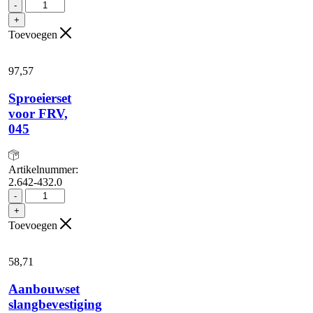
Wateraanzuigfilter
-
aantal
+
Toevoegen
97,
57
Sproeierset
voor FRV,
045
Artikelnummer:
2.642-432.0
Sproeierset
-
voor
+
FRV,
Toevoegen
045
aantal
58,
71
Aanbouwset
slangbevestiging