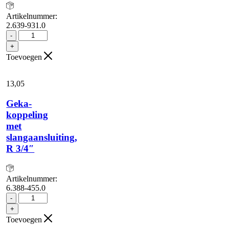
Artikelnummer:
2.639-931.0
Gegalvaniseerde
-
draaibare
+
beugel
Toevoegen
aantal
13,
05
Geka-
koppeling
met
slangaansluiting,
R 3/4″
Artikelnummer:
6.388-455.0
Geka-
-
koppeling
+
met
Toevoegen
slangaansluiting,