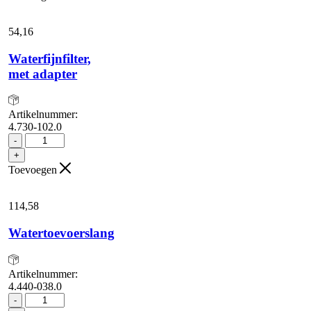
aantal
54,
16
Waterfijnfilter,
met adapter
Artikelnummer:
4.730-102.0
Waterfijnfilter,
-
met
+
adapter
Toevoegen
aantal
114,
58
Watertoevoerslang
Artikelnummer:
4.440-038.0
Watertoevoerslang
-
aantal