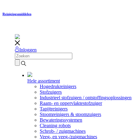
Reinigingsmiddelen
Inloggen
Hele assortiment
Hogedrukreinigers
Stofzuigers
Industrieel stofzuigen / ontstoffingsoplossingen
Raam- en oppervlaktestofzuiger
Tapijtreinigers
Stoomreinigers & stoomzuigers
Bewateringssystemen
Cleaning robots
Schrob- / zuigmachines
Veeg- en veeg-/zuigmachines