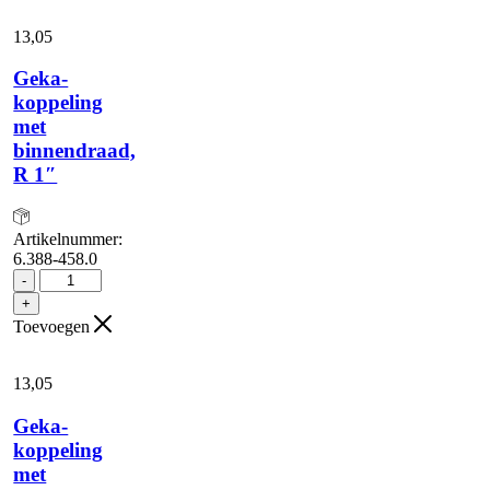
R
3/4"
13,
05
aantal
Geka-
koppeling
met
binnendraad,
R 1″
Artikelnummer:
6.388-458.0
Geka-
-
koppeling
+
met
Toevoegen
binnendraad,
R
1"
13,
05
aantal
Geka-
koppeling
met