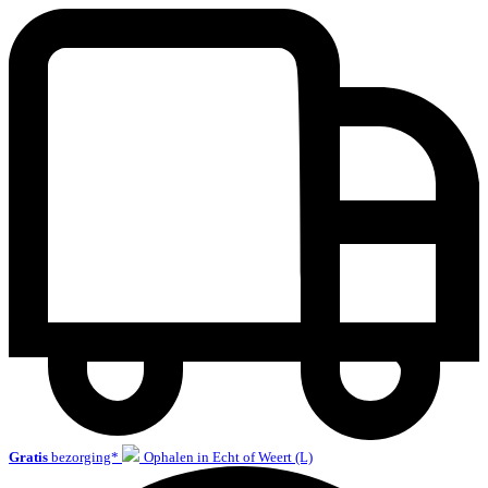
Gratis
bezorging*
Ophalen in Echt of Weert (L)