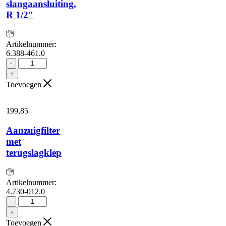
slangaansluiting,
R 1/2″
Artikelnummer:
6.388-461.0
Geka-
-
koppeling
+
met
Toevoegen
slangaansluiting,
R
1/2"
199,
85
aantal
Aanzuigfilter
met
terugslagklep
Artikelnummer:
4.730-012.0
Aanzuigfilter
-
met
+
terugslagklep
Toevoegen