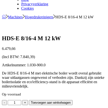
Privacyverklaring
Cookies
Machines
Hogedrukreinigers
HDS-E 8/16-4 M 12 kW
HDS-E 8/16-4 M 12 kW
6.479,
66
(Incl BTW:
7.840,39
)
Artikelnummer: 1.030-900.0
De HDS-E 8/16-4 M met elektrische boiler wordt overal gebruikt
waar uitlaatgassen ongewenst of verboden zijn. Dankzij zijn unieke
boilerisolatie en eco!efficiency-stand is dit apparaat efficiënt en
milieuvriendelijk.
Op voorraad
HDS-
-
+
Toevoegen aan winkelwagen
E