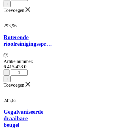
aantal
+
Toevoegen
293,
96
Roterende
rioolreinigingsspr…
Artikelnummer:
6.415-428.0
Roterende
-
rioolreinigingsspr...
+
aantal
Toevoegen
245,
62
Gegalvaniseerde
draaibare
beugel