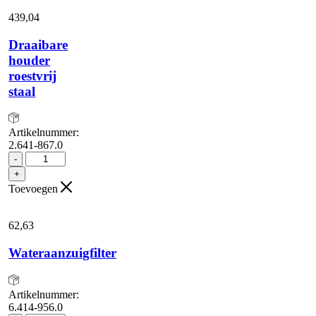
hoge
439,
04
druk
aantal
Draaibare
houder
roestvrij
staal
Artikelnummer:
2.641-867.0
Draaibare
-
houder
+
roestvrij
Toevoegen
staal
aantal
62,
63
Wateraanzuigfilter
Artikelnummer:
6.414-956.0