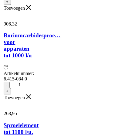
+
Toevoegen
906,
32
Boriumcarbidesproe…
voor
apparaten
tot 1000 l/u
Artikelnummer:
6.415-084.0
Boriumcarbidesproe...
-
voor
+
apparaten
Toevoegen
tot
1000
l/u
268,
95
aantal
Sproeielement
tot 1100 l/u.