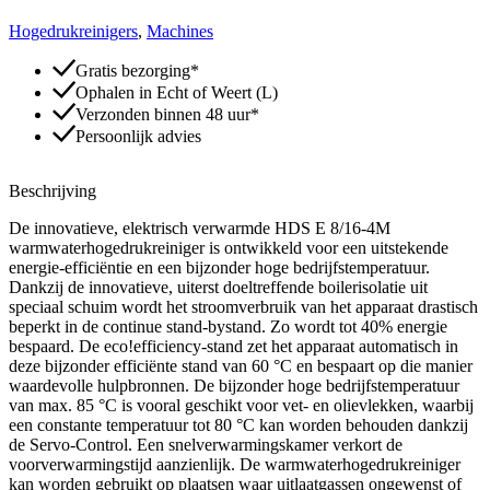
8/16-
Hogedrukreinigers
4
,
Machines
M
12
Gratis bezorging*
kW
Ophalen in Echt of Weert (L)
aantal
Verzonden binnen 48 uur*
Persoonlijk advies
Beschrijving
De innovatieve, elektrisch verwarmde HDS E 8/16-4M
warmwaterhogedrukreiniger is ontwikkeld voor een uitstekende
energie-efficiëntie en een bijzonder hoge bedrijfstemperatuur.
Dankzij de innovatieve, uiterst doeltreffende boilerisolatie uit
speciaal schuim wordt het stroomverbruik van het apparaat drastisch
beperkt in de continue stand-bystand. Zo wordt tot 40% energie
bespaard. De eco!efficiency-stand zet het apparaat automatisch in
deze bijzonder efficiënte stand van 60 °C en bespaart op die manier
waardevolle hulpbronnen. De bijzonder hoge bedrijfstemperatuur
van max. 85 °C is vooral geschikt voor vet- en olievlekken, waarbij
een constante temperatuur tot 80 °C kan worden behouden dankzij
de Servo-Control. Een snelverwarmingskamer verkort de
voorverwarmingstijd aanzienlijk. De warmwaterhogedrukreiniger
kan worden gebruikt op plaatsen waar uitlaatgassen ongewenst of