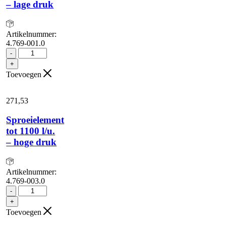
– lage druk
Artikelnummer:
4.769-001.0
Sproeielement
-
tot
+
1100
Toevoegen
l/u.
-
lage
271,
53
druk
aantal
Sproeielement
tot 1100 l/u.
– hoge druk
Artikelnummer:
4.769-003.0
Sproeielement
-
tot
+
1100
Toevoegen
l/u.
-