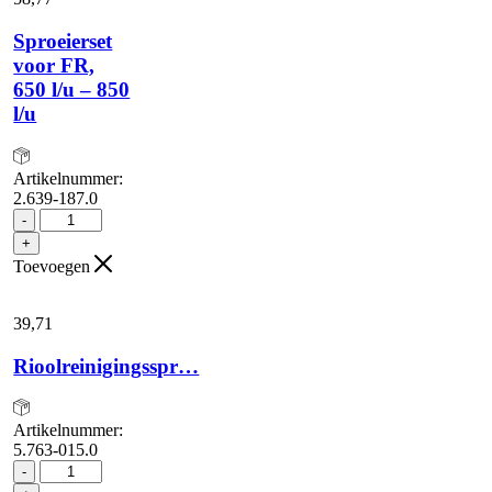
Sproeierset
voor FR,
650 l/u – 850
l/u
Artikelnummer:
2.639-187.0
Sproeierset
-
voor
+
FR,
Toevoegen
650
l/u
-
39,
71
850
l/u
Rioolreinigingsspr…
aantal
Artikelnummer:
5.763-015.0
Rioolreinigingsspr...
-
aantal