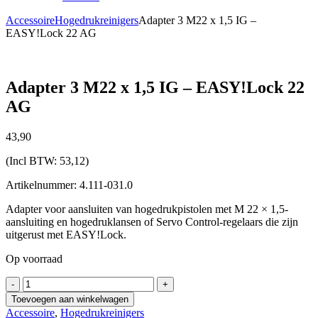
Accessoire
Hogedrukreinigers
Adapter 3 M22 x 1,5 IG –
EASY!Lock 22 AG
Adapter 3 M22 x 1,5 IG – EASY!Lock 22
AG
43,
90
(Incl BTW:
53,12
)
Artikelnummer: 4.111-031.0
Adapter voor aansluiten van hogedrukpistolen met M 22 × 1,5-
aansluiting en hogedruklansen of Servo Control-regelaars die zijn
uitgerust met EASY!Lock.
Op voorraad
Adapter
-
+
3
Toevoegen aan winkelwagen
M22
Accessoire
,
Hogedrukreinigers