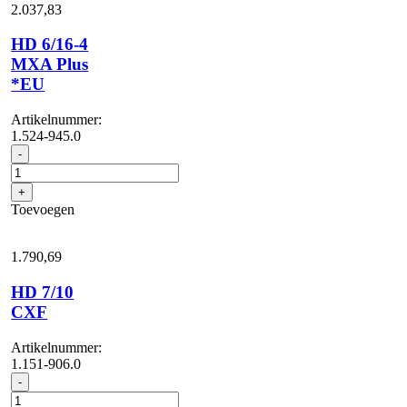
2.037,
83
HD 6/16-4
MXA Plus
*EU
Artikelnummer:
1.524-945.0
HD
-
6/16-
4
+
MXA
Toevoegen
Plus
*EU
aantal
1.790,
69
HD 7/10
CXF
Artikelnummer:
1.151-906.0
HD
-
7/10