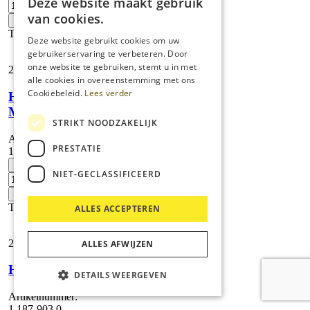
Deze website maakt gebruik
7/14-
4
van cookies.
+
M
Toevoegen
Plus
Deze website gebruikt cookies om uw
aantal
gebruikerservaring te verbeteren. Door
onze website te gebruiken, stemt u in met
2.156,
70
alle cookies in overeenstemming met ons
Cookiebeleid.
Lees verder
HD 7/14-4
MXA Plus
STRIKT NOODZAKELIJK
Artikelnummer:
PRESTATIE
1.524-947.0
HD
-
NIET-GECLASSIFICEERD
7/14-
4
+
MXA
Toevoegen
ALLES ACCEPTEREN
Plus
aantal
2.525,
25
ALLES AFWIJZEN
HD 7/15 G
DETAILS WEERGEVEN
Artikelnummer:
1.187-903.0