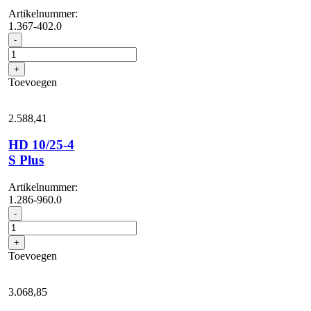
Artikelnummer:
1.367-402.0
HD
-
10/25-
4
+
S
Toevoegen
Classic
aantal
2.588,
41
HD 10/25-4
S Plus
Artikelnummer:
1.286-960.0
HD
-
10/25-
4
+
S
Toevoegen
Plus
aantal
3.068,
85