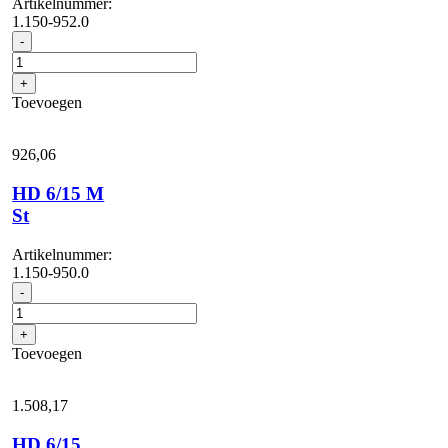
Artikelnummer:
1.150-952.0
HD
-
6/15
M
+
Portable
Toevoegen
aantal
926,
06
HD 6/15 M
St
Artikelnummer:
1.150-950.0
HD
-
6/15
M
+
St
Toevoegen
aantal
1.508,
17
HD 6/15