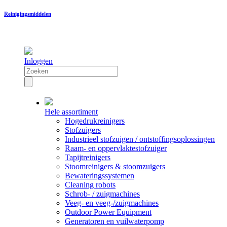
Reinigingsmiddelen
Inloggen
Hele assortiment
Hogedrukreinigers
Stofzuigers
Industrieel stofzuigen / ontstoffingsoplossingen
Raam- en oppervlaktestofzuiger
Tapijtreinigers
Stoomreinigers & stoomzuigers
Bewateringssystemen
Cleaning robots
Schrob- / zuigmachines
Veeg- en veeg-/zuigmachines
Outdoor Power Equipment
Generatoren en vuilwaterpomp