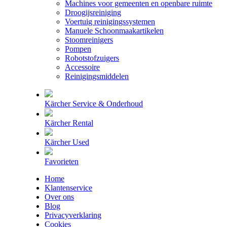
Machines voor gemeenten en openbare ruimte
Droogijsreiniging
Voertuig reinigingssystemen
Manuele Schoonmaakartikelen
Stoomreinigers
Pompen
Robotstofzuigers
Accessoire
Reinigingsmiddelen
Kärcher Service & Onderhoud
Kärcher Rental
Kärcher Used
Favorieten
Home
Klantenservice
Over ons
Blog
Privacyverklaring
Cookies