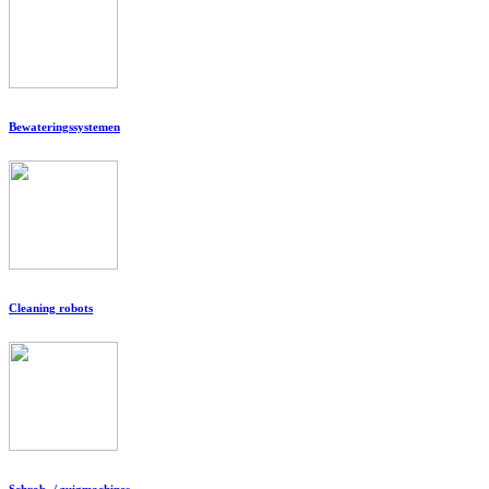
Bewateringssystemen
Cleaning robots
Schrob- / zuigmachines