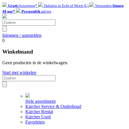
Gratis
bezorging*
Ophalen in Echt of Weert (L)
Verzonden
binnen
48 uur*
Persoonlijk
advies
Inloggen / aanmelden
0
Winkelmand
Geen producten in de winkelwagen.
Start met winkelen
Hele assortiment
Kärcher Service & Onderhoud
Kärcher Rental
Kärcher Used
Favorieten