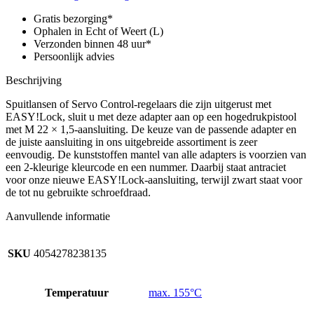
x
1,5
Gratis bezorging*
IG
Ophalen in Echt of Weert (L)
-
Verzonden binnen 48 uur*
EASY!Lock
Persoonlijk advies
22
AG
Beschrijving
aantal
Spuitlansen of Servo Control-regelaars die zijn uitgerust met
EASY!Lock, sluit u met deze adapter aan op een hogedrukpistool
met M 22 × 1,5-aansluiting. De keuze van de passende adapter en
de juiste aansluiting in ons uitgebreide assortiment is zeer
eenvoudig. De kunststoffen mantel van alle adapters is voorzien van
een 2-kleurige kleurcode en een nummer. Daarbij staat antraciet
voor onze nieuwe EASY!Lock-aansluiting, terwijl zwart staat voor
de tot nu gebruikte schroefdraad.
Aanvullende informatie
SKU
4054278238135
Temperatuur
max. 155°C