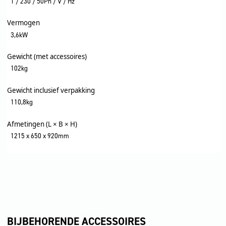
1 / 230 / 50Ph / V / Hz
Vermogen
3,6kW
Gewicht (met accessoires)
102kg
Gewicht inclusief verpakking
110,8kg
Afmetingen (L × B × H)
1215 x 650 x 920mm
BIJBEHORENDE ACCESSOIRES