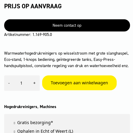
PRIJS OP AANVRAAG
Neem contact op
Artikelnummer: 1.169-905.0
Warmwaterhogedrukreinigers op wisselstroom met grote slanghaspel,
Eco-stand, 1-knops bediening, geïntegreerde tanks, Easy-Press-
handspuitpistool, constante regeling van druk en waterhoeveelheid enz.
HDS
Toevoegen aan winkelwagen
-
+
6/14
CX
aantal
,
Hogedrukreinigers
Machines
Gratis bezorging*
Ophalen in Echt of Weert (L)