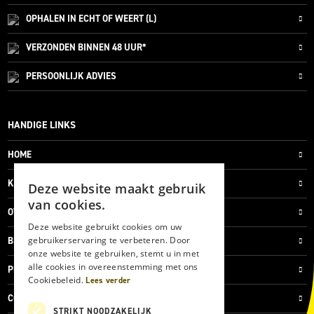
OPHALEN IN ECHT OF WEERT (L)
VERZONDEN
BINNEN 48 UUR*
PERSOONLIJK
ADVIES
HANDIGE LINKS
HOME
KLANTENSERVICE
Deze website maakt gebruik
van cookies.
OVER ONS
Deze website gebruikt cookies om uw
gebruikerservaring te verbeteren. Door
BLOG
onze website te gebruiken, stemt u in met
alle cookies in overeenstemming met ons
PRIVACYVERKLARING
Cookiebeleid.
Lees verder
COOKIES
STRIKT NOODZAKELIJK