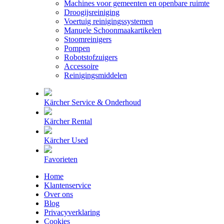
Machines voor gemeenten en openbare ruimte
Droogijsreiniging
Voertuig reinigingssystemen
Manuele Schoonmaakartikelen
Stoomreinigers
Pompen
Robotstofzuigers
Accessoire
Reinigingsmiddelen
Kärcher Service & Onderhoud
Kärcher Rental
Kärcher Used
Favorieten
Home
Klantenservice
Over ons
Blog
Privacyverklaring
Cookies