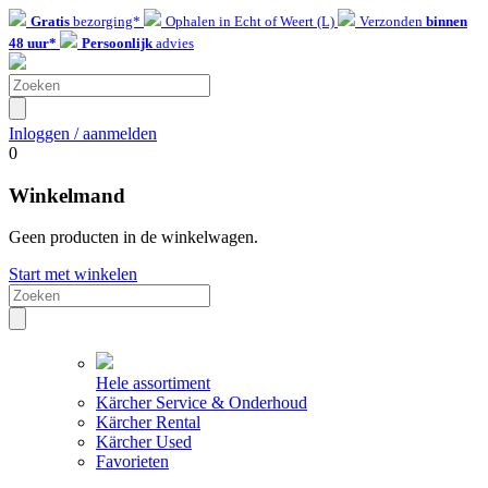
Gratis
bezorging*
Ophalen in Echt of Weert (L)
Verzonden
binnen
48 uur*
Persoonlijk
advies
Inloggen / aanmelden
0
Winkelmand
Geen producten in de winkelwagen.
Start met winkelen
Hele assortiment
Kärcher Service & Onderhoud
Kärcher Rental
Kärcher Used
Favorieten