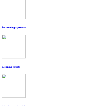
Bewateringssystemen
Cleaning robots
Schrob- / zuigmachines