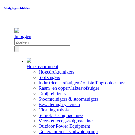
Reinigingsmiddelen
Inloggen
Hele assortiment
Hogedrukreinigers
Stofzuigers
Industrieel stofzuigen / ontstoffingsoplossingen
Raam- en oppervlaktestofzuiger
Tapijtreinigers
Stoomreinigers & stoomzuigers
Bewateringssystemen
Cleaning robots
Schrob- / zuigmachines
Veeg- en veeg-/zuigmachines
Outdoor Power Equipment
Generatoren en vuilwaterpomp