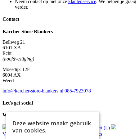
Neem contact op met onze
klantenservice
. We helpen je graag
verder.
Contact
Kärcher Store Blankers
Bellweg 21
6101 XA
Echt
(hoofdvestiging)
Moesdijk 12F
6004 AX
Weert
info@karcher-store-blankers.nl
085-7923978
Let's get social
Waar wij voor staan
Deze website maakt gebruik
Gratis
bezorging*
Ophalen in Echt of Weert (L)
van cookies.
Verzonden
binnen 48 uur*
Persoonlijk
advies