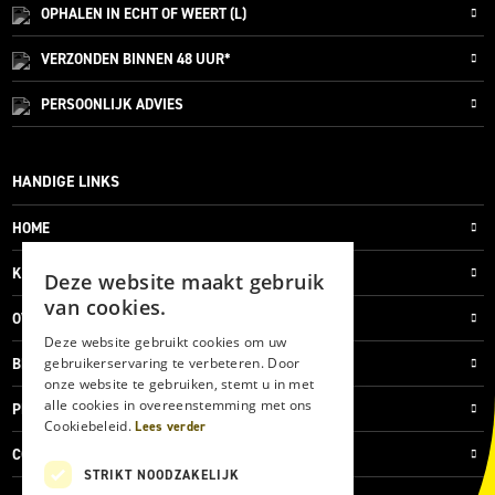
OPHALEN IN ECHT OF WEERT (L)
VERZONDEN
BINNEN 48 UUR*
PERSOONLIJK
ADVIES
HANDIGE LINKS
HOME
KLANTENSERVICE
Deze website maakt gebruik
van cookies.
OVER ONS
Deze website gebruikt cookies om uw
gebruikerservaring te verbeteren. Door
BLOG
onze website te gebruiken, stemt u in met
alle cookies in overeenstemming met ons
PRIVACYVERKLARING
Cookiebeleid.
Lees verder
COOKIES
STRIKT NOODZAKELIJK