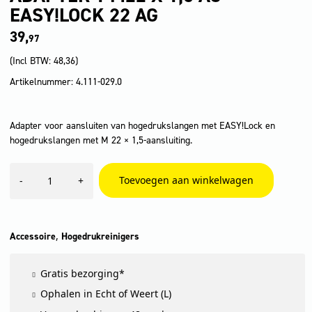
EASY!LOCK 22 AG
39,
97
(Incl BTW:
48,36
)
Artikelnummer: 4.111-029.0
Adapter voor aansluiten van hogedrukslangen met EASY!Lock en
hogedrukslangen met M 22 × 1,5-aansluiting.
Adapter
Toevoegen aan winkelwagen
-
+
1
M22
x
1,5
AG
,
Accessoire
Hogedrukreinigers
-
EASY!Lock
Gratis bezorging*
22
AG
Ophalen in Echt of Weert (L)
aantal