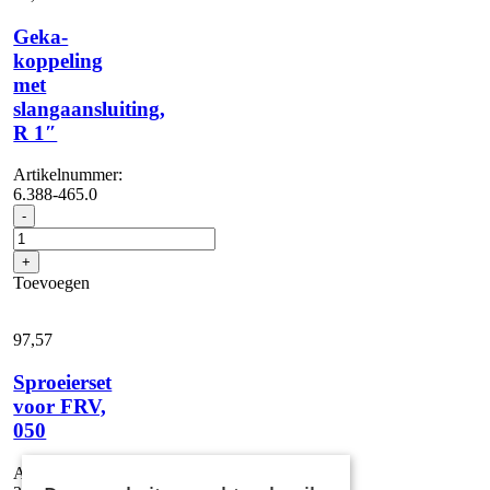
Geka-
koppeling
met
slangaansluiting,
R 1″
Artikelnummer:
6.388-465.0
Geka-
-
koppeling
met
+
slangaansluiting,
Toevoegen
R
1"
aantal
97,
57
Sproeierset
voor FRV,
050
Artikelnummer: