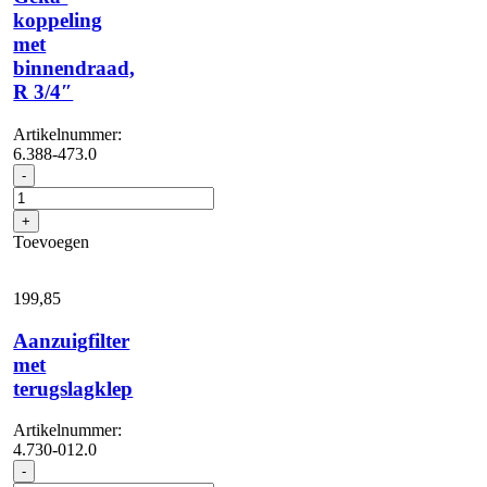
koppeling
met
binnendraad,
R 3/4″
Artikelnummer:
6.388-473.0
Geka-
-
koppeling
met
+
binnendraad,
Toevoegen
R
3/4"
aantal
199,
85
Aanzuigfilter
met
terugslagklep
Artikelnummer:
4.730-012.0
Aanzuigfilter
-