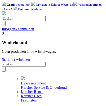
Gratis
bezorging*
Ophalen in Echt of Weert (L)
Verzonden
binnen
48 uur*
Persoonlijk
advies
Inloggen / aanmelden
0
Winkelmand
Geen producten in de winkelwagen.
Start met winkelen
Hele assortiment
Kärcher Service & Onderhoud
Kärcher Rental
Kärcher Used
Favorieten