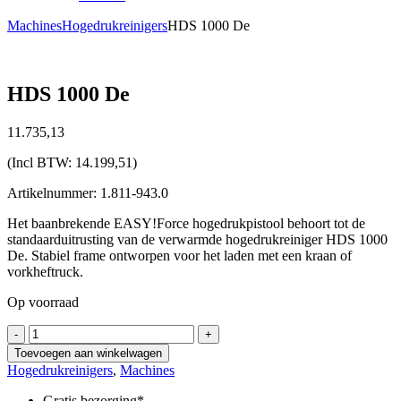
Machines
Hogedrukreinigers
HDS 1000 De
HDS 1000 De
11.735,
13
(Incl BTW:
14.199,51
)
Artikelnummer: 1.811-943.0
Het baanbrekende EASY!Force hogedrukpistool behoort tot de
standaarduitrusting van de verwarmde hogedrukreiniger HDS 1000
De. Stabiel frame ontworpen voor het laden met een kraan of
vorkheftruck.
Op voorraad
HDS
-
+
1000
Toevoegen aan winkelwagen
De
Hogedrukreinigers
,
Machines
aantal
Gratis bezorging*