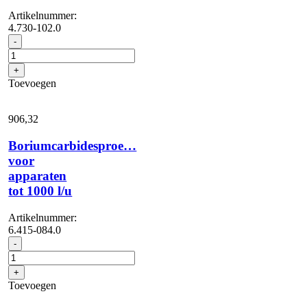
Artikelnummer:
4.730-102.0
Waterfijnfilter,
-
met
adapter
+
aantal
Toevoegen
906,
32
Boriumcarbidesproe…
voor
apparaten
tot 1000 l/u
Artikelnummer:
6.415-084.0
Boriumcarbidesproe...
-
voor
apparaten
+
tot
Toevoegen
1000
l/u