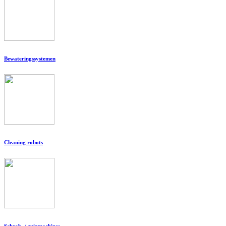
Bewateringssystemen
Cleaning robots
Schrob- / zuigmachines