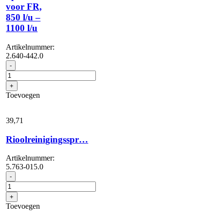
voor FR,
850 l/u –
1100 l/u
Artikelnummer:
2.640-442.0
Sproeierset
-
voor
FR,
+
850
Toevoegen
l/u
-
1100
39,
71
l/u
aantal
Rioolreinigingsspr…
Artikelnummer:
5.763-015.0
Rioolreinigingsspr...
-
aantal
+
Toevoegen