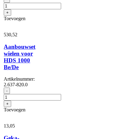
draaibare
beugel
+
aantal
Toevoegen
530,
52
Aanbouwset
wielen voor
HDS 1000
Be/De
Artikelnummer:
2.637-820.0
Aanbouwset
-
wielen
voor
+
HDS
Toevoegen
1000
Be/De
aantal
13,
05
Geka-