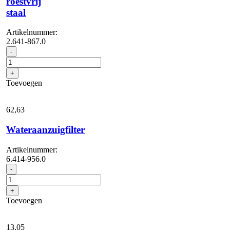
roestvrij
staal
Artikelnummer:
2.641-867.0
Draaibare
-
houder
roestvrij
+
staal
Toevoegen
aantal
62,
63
Wateraanzuigfilter
Artikelnummer:
6.414-956.0
Wateraanzuigfilter
-
aantal
+
Toevoegen
13,
05