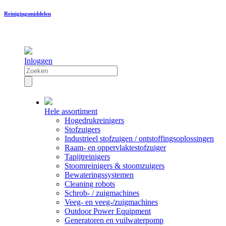
Reinigingsmiddelen
Inloggen
Hele assortiment
Hogedrukreinigers
Stofzuigers
Industrieel stofzuigen / ontstoffingsoplossingen
Raam- en oppervlaktestofzuiger
Tapijtreinigers
Stoomreinigers & stoomzuigers
Bewateringssystemen
Cleaning robots
Schrob- / zuigmachines
Veeg- en veeg-/zuigmachines
Outdoor Power Equipment
Generatoren en vuilwaterpomp