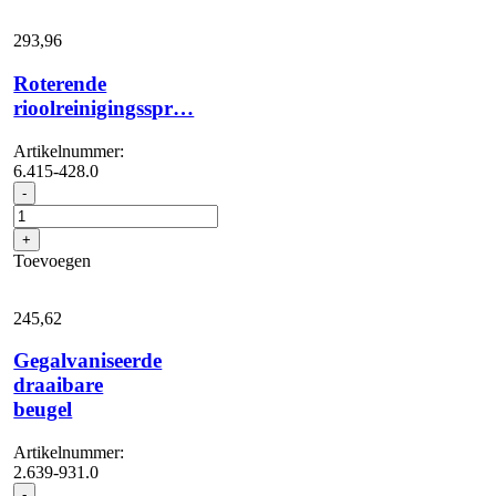
293,
96
Roterende
rioolreinigingsspr…
Artikelnummer:
6.415-428.0
Roterende
-
rioolreinigingsspr...
aantal
+
Toevoegen
245,
62
Gegalvaniseerde
draaibare
beugel
Artikelnummer:
2.639-931.0
Gegalvaniseerde
-