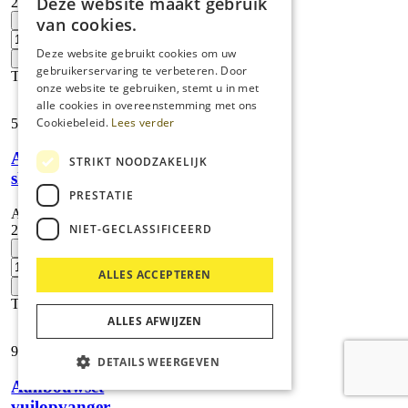
Deze website maakt gebruik
2.642-433.0
Sproeierset
-
van cookies.
voor
FRV,
Deze website gebruikt cookies om uw
+
050
gebruikerservaring te verbeteren. Door
Toevoegen
aantal
onze website te gebruiken, stemt u in met
alle cookies in overeenstemming met ons
Cookiebeleid.
Lees verder
58,
71
Aanbouwset
STRIKT NOODZAKELIJK
slangbevestiging
PRESTATIE
Artikelnummer:
NIET-GECLASSIFICEERD
2.642-528.0
Aanbouwset
-
slangbevestiging
ALLES ACCEPTEREN
aantal
+
Toevoegen
ALLES AFWIJZEN
99,
00
DETAILS WEERGEVEN
Aanbouwset
vuilopvanger