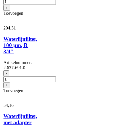
met
terugslagklep
+
aantal
Toevoegen
204,
31
Waterfijnfilter,
100 μm, R
3/4″
Artikelnummer:
2.637-691.0
Waterfijnfilter,
-
100
μm,
+
R
Toevoegen
3/4"
aantal
54,
16
Waterfijnfilter,
met adapter