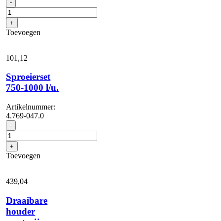
Sproeielement
-
tot
1100
+
l/u.
Toevoegen
-
hoge
druk
101,
12
aantal
Sproeierset
750-1000 l/u.
Artikelnummer:
4.769-047.0
Sproeierset
-
750-
1000
+
l/u.
Toevoegen
aantal
439,
04
Draaibare
houder