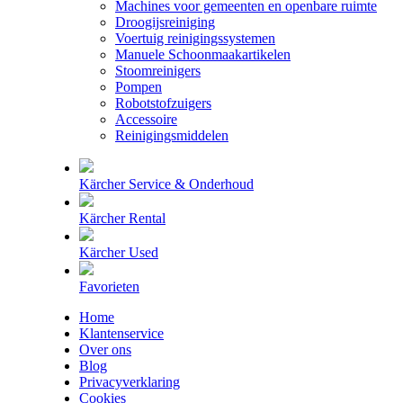
Machines voor gemeenten en openbare ruimte
Droogijsreiniging
Voertuig reinigingssystemen
Manuele Schoonmaakartikelen
Stoomreinigers
Pompen
Robotstofzuigers
Accessoire
Reinigingsmiddelen
Kärcher Service & Onderhoud
Kärcher Rental
Kärcher Used
Favorieten
Home
Klantenservice
Over ons
Blog
Privacyverklaring
Cookies