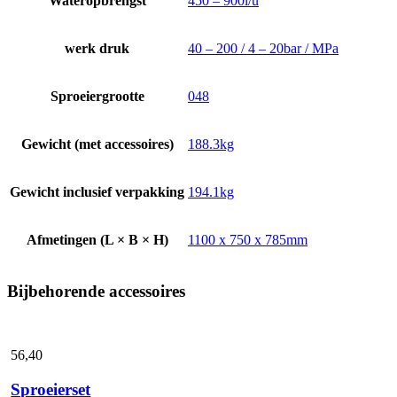
Wateropbrengst
450 – 900l/u
werk druk
40 – 200 / 4 – 20bar / MPa
Sproeiergrootte
048
Gewicht (met accessoires)
188.3kg
Gewicht inclusief verpakking
194.1kg
Afmetingen (L × B × H)
1100 x 750 x 785mm
Bijbehorende accessoires
56,
40
Sproeierset