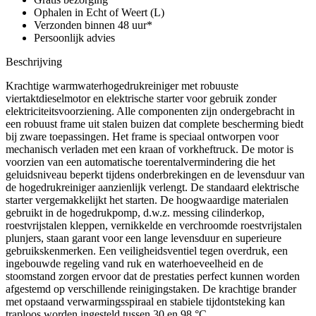
Ophalen in Echt of Weert (L)
Verzonden binnen 48 uur*
Persoonlijk advies
Beschrijving
Krachtige warmwaterhogedrukreiniger met robuuste
viertaktdieselmotor en elektrische starter voor gebruik zonder
elektriciteitsvoorziening. Alle componenten zijn ondergebracht in
een robuust frame uit stalen buizen dat complete bescherming biedt
bij zware toepassingen. Het frame is speciaal ontworpen voor
mechanisch verladen met een kraan of vorkheftruck. De motor is
voorzien van een automatische toerentalvermindering die het
geluidsniveau beperkt tijdens onderbrekingen en de levensduur van
de hogedrukreiniger aanzienlijk verlengt. De standaard elektrische
starter vergemakkelijkt het starten. De hoogwaardige materialen
gebruikt in de hogedrukpomp, d.w.z. messing cilinderkop,
roestvrijstalen kleppen, vernikkelde en verchroomde roestvrijstalen
plunjers, staan garant voor een lange levensduur en superieure
gebruikskenmerken. Een veiligheidsventiel tegen overdruk, een
ingebouwde regeling vand ruk en waterhoeveelheid en de
stoomstand zorgen ervoor dat de prestaties perfect kunnen worden
afgestemd op verschillende reinigingstaken. De krachtige brander
met opstaand verwarmingsspiraal en stabiele tijdontsteking kan
traploos worden ingesteld tussen 30 en 98 °C.