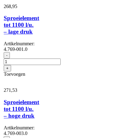
aantal
268,
95
Sproeielement
tot 1100 l/u.
– lage druk
Artikelnummer:
4.769-001.0
Sproeielement
-
tot
1100
+
l/u.
Toevoegen
-
lage
druk
271,
53
aantal
Sproeielement
tot 1100 l/u.
– hoge druk
Artikelnummer:
4.769-003.0