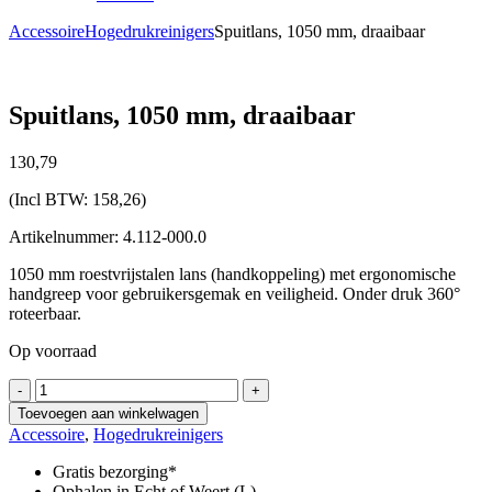
Accessoire
Hogedrukreinigers
Spuitlans, 1050 mm, draaibaar
Spuitlans, 1050 mm, draaibaar
130,
79
(Incl BTW:
158,26
)
Artikelnummer: 4.112-000.0
1050 mm roestvrijstalen lans (handkoppeling) met ergonomische
handgreep voor gebruikersgemak en veiligheid. Onder druk 360°
roteerbaar.
Op voorraad
Spuitlans,
-
+
1050
Toevoegen aan winkelwagen
mm,
Accessoire
,
Hogedrukreinigers
draaibaar
aantal
Gratis bezorging*
Ophalen in Echt of Weert (L)