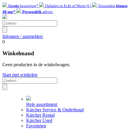
Gratis
bezorging*
Ophalen in Echt of Weert (L)
Verzonden
binnen
48 uur*
Persoonlijk
advies
Inloggen / aanmelden
0
Winkelmand
Geen producten in de winkelwagen.
Start met winkelen
Hele assortiment
Kärcher Service & Onderhoud
Kärcher Rental
Kärcher Used
Favorieten