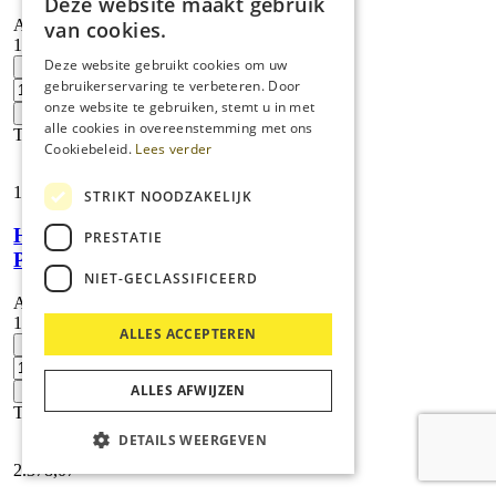
Deze website maakt gebruik
Artikelnummer:
van cookies.
1.524-981.0
HD
Deze website gebruikt cookies om uw
-
8/18-
gebruikerservaring te verbeteren. Door
4
onze website te gebruiken, stemt u in met
+
Cage
alle cookies in overeenstemming met ons
Toevoegen
ST
Cookiebeleid.
Lees verder
*EU
aantal
1.974,
25
STRIKT NOODZAKELIJK
HD 8/18-4 M
PRESTATIE
Plus
NIET-GECLASSIFICEERD
Artikelnummer:
1.524-972.0
ALLES ACCEPTEREN
HD
-
8/18-
4
ALLES AFWIJZEN
+
M
Toevoegen
Plus
DETAILS WEERGEVEN
aantal
2.378,
07