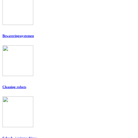
Bewateringssystemen
Cleaning robots
Schrob- / zuigmachines