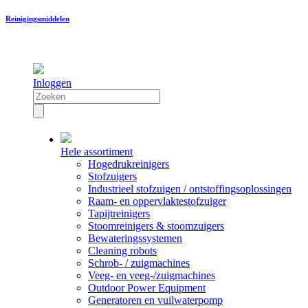
Reinigingsmiddelen
Inloggen
Hele assortiment
Hogedrukreinigers
Stofzuigers
Industrieel stofzuigen / ontstoffingsoplossingen
Raam- en oppervlaktestofzuiger
Tapijtreinigers
Stoomreinigers & stoomzuigers
Bewateringssystemen
Cleaning robots
Schrob- / zuigmachines
Veeg- en veeg-/zuigmachines
Outdoor Power Equipment
Generatoren en vuilwaterpomp