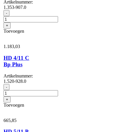
Artikelnummer:
1.353-907.0
HD
-
25/15-
4
+
Cage
Toevoegen
Plus
aantal
1.183,
03
HD 4/11 C
Bp Plus
Artikelnummer:
1.520-928.0
HD
-
4/11
C
+
Bp
Toevoegen
Plus
aantal
665,
85
HD 5/11 P