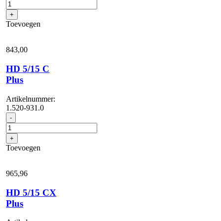
5/15
C
+
Edition
Toevoegen
Power
Control
(Model
843,
00
2020)
aantal
HD 5/15 C
Plus
Artikelnummer:
1.520-931.0
HD
-
5/15
C
+
Plus
Toevoegen
aantal
965,
96
HD 5/15 CX
Plus