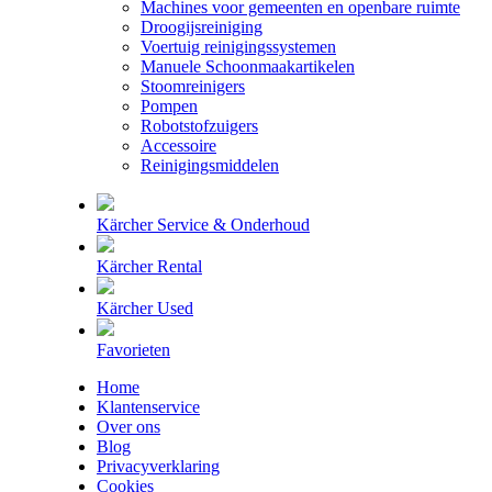
Machines voor gemeenten en openbare ruimte
Droogijsreiniging
Voertuig reinigingssystemen
Manuele Schoonmaakartikelen
Stoomreinigers
Pompen
Robotstofzuigers
Accessoire
Reinigingsmiddelen
Kärcher Service & Onderhoud
Kärcher Rental
Kärcher Used
Favorieten
Home
Klantenservice
Over ons
Blog
Privacyverklaring
Cookies