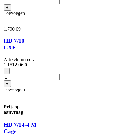
4
+
MXA
Toevoegen
Plus
*EU
aantal
1.790,
69
HD 7/10
CXF
Artikelnummer:
1.151-906.0
HD
-
7/10
CXF
+
aantal
Toevoegen
Prijs op
aanvraag
HD 7/14-4 M
Cage