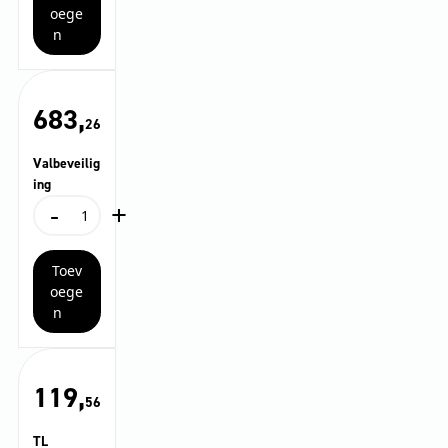
aantal
oege
n
683,
26
Valbeveilig
ing
-
+
Valbeveiliging
aantal
Toev
oege
n
119,
56
TL