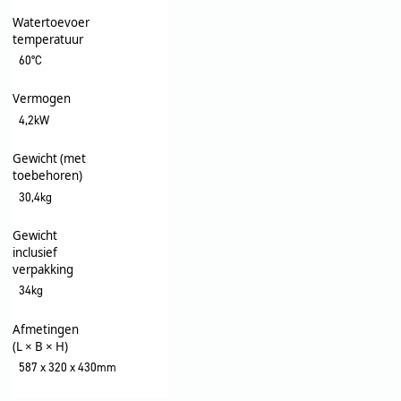
Watertoevoer
temperatuur
60°C
Vermogen
4,2kW
Gewicht (met
toebehoren)
30,4kg
Gewicht
inclusief
verpakking
34kg
Afmetingen
(L × B × H)
587 x 320 x 430mm