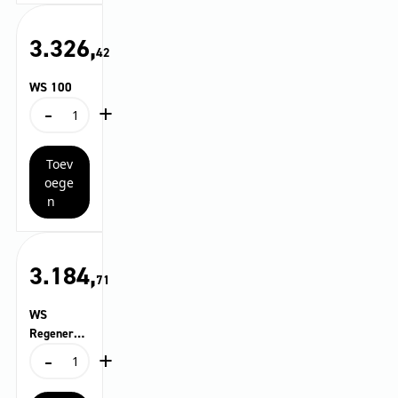
3.326,
42
WS 100
-
+
WS
100
aantal
Toev
oege
n
3.184,
71
WS
Regenerat
-
+
or
WS
Regenerator
aantal