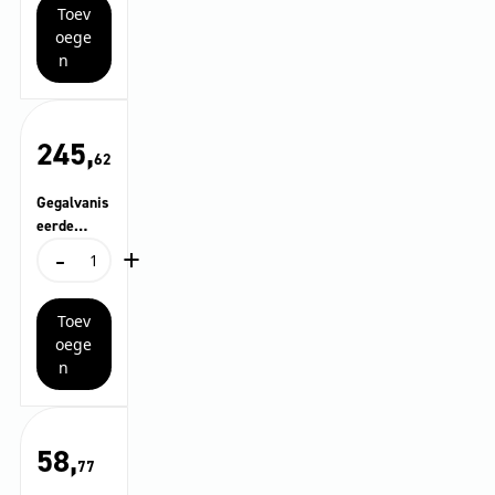
Toev
oege
n
245,
62
Gegalvanis
eerde
-
+
draaibare
Gegalvaniseerde
beugel
draaibare
beugel
Toev
aantal
oege
n
58,
77