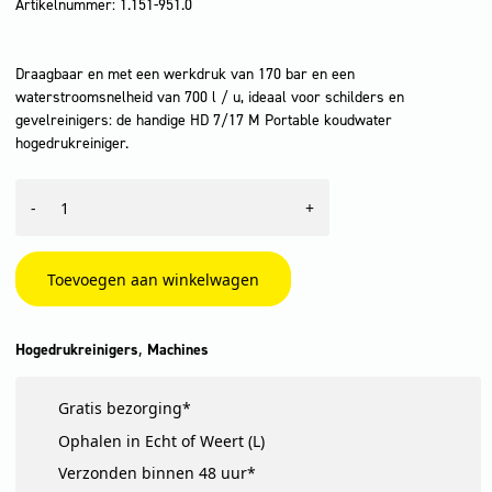
Artikelnummer: 1.151-951.0
Draagbaar en met een werkdruk van 170 bar en een
waterstroomsnelheid van 700 l / u, ideaal voor schilders en
gevelreinigers: de handige HD 7/17 M Portable koudwater
hogedrukreiniger.
HD
-
+
7/17
M
Portable
aantal
Toevoegen aan winkelwagen
,
Hogedrukreinigers
Machines
Gratis bezorging*
Ophalen in Echt of Weert (L)
Verzonden binnen 48 uur*