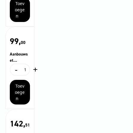
Toev
meter
aantal
oege
n
99,
00
Aanbouws
et
-
+
vuilopvang
Aanbouwset
er
vuilopvanger
aantal
Toev
oege
n
142,
51