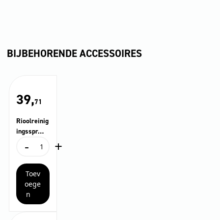
BIJBEHORENDE ACCESSOIRES
39,
71
Rioolreinig
ingsspr…
-
+
Rioolreinigingsspr...
aantal
Toev
oege
n