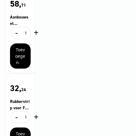
58,
71
Aanbouws
et
-
+
slangbeves
Aanbouwset
tiging
slangbevestiging
aantal
Toev
oege
n
32,
24
Rubberstri
p voor FRV
-
+
30
Rubberstrip
voor
FRV
Toev
30