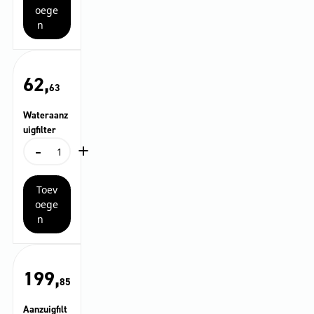
-
oege
lage
n
druk
aantal
62,
63
Wateraanz
uigfilter
-
+
Wateraanzuigfilter
aantal
Toev
oege
n
199,
85
Aanzuigfilt