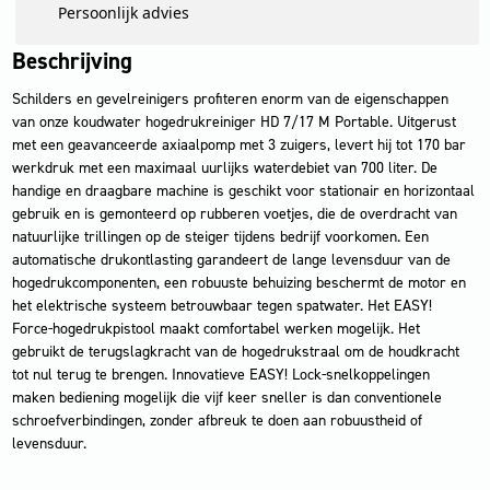
Persoonlijk advies
Beschrijving
Schilders en gevelreinigers profiteren enorm van de eigenschappen
van onze koudwater hogedrukreiniger HD 7/17 M Portable. Uitgerust
met een geavanceerde axiaalpomp met 3 zuigers, levert hij tot 170 bar
werkdruk met een maximaal uurlijks waterdebiet van 700 liter. De
handige en draagbare machine is geschikt voor stationair en horizontaal
gebruik en is gemonteerd op rubberen voetjes, die de overdracht van
natuurlijke trillingen op de steiger tijdens bedrijf voorkomen. Een
automatische drukontlasting garandeert de lange levensduur van de
hogedrukcomponenten, een robuuste behuizing beschermt de motor en
het elektrische systeem betrouwbaar tegen spatwater. Het EASY!
Force-hogedrukpistool maakt comfortabel werken mogelijk. Het
gebruikt de terugslagkracht van de hogedrukstraal om de houdkracht
tot nul terug te brengen. Innovatieve EASY! Lock-snelkoppelingen
maken bediening mogelijk die vijf keer sneller is dan conventionele
schroefverbindingen, zonder afbreuk te doen aan robuustheid of
levensduur.