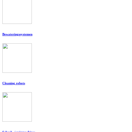
Bewateringssystemen
Cleaning robots
Schrob- / zuigmachines