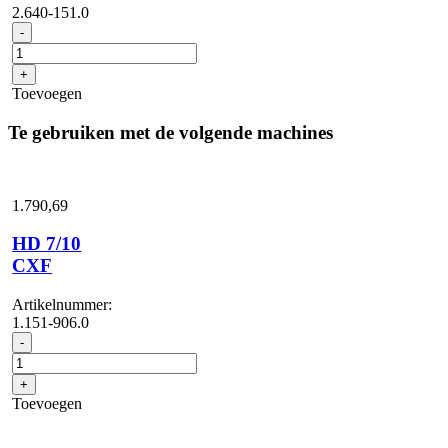
2.640-151.0
Inno
-
foam-
set
+
met
Toevoegen
reinigingsmiddelin...
aantal
Te gebruiken met de volgende machines
1.790,
69
HD 7/10
CXF
Artikelnummer:
1.151-906.0
HD
-
7/10
CXF
+
aantal
Toevoegen