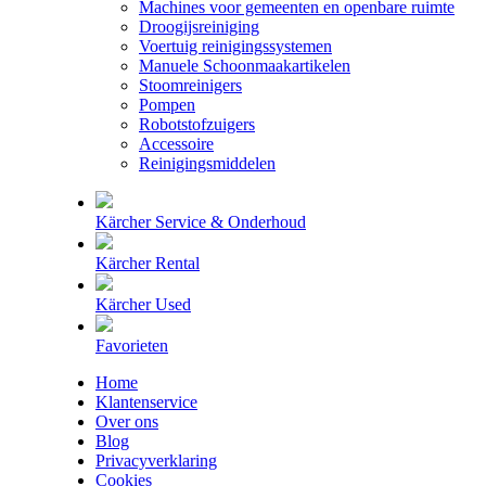
Machines voor gemeenten en openbare ruimte
Droogijsreiniging
Voertuig reinigingssystemen
Manuele Schoonmaakartikelen
Stoomreinigers
Pompen
Robotstofzuigers
Accessoire
Reinigingsmiddelen
Kärcher Service & Onderhoud
Kärcher Rental
Kärcher Used
Favorieten
Home
Klantenservice
Over ons
Blog
Privacyverklaring
Cookies