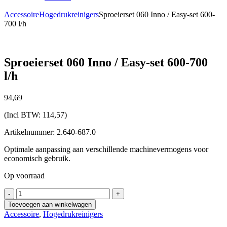
Accessoire
Hogedrukreinigers
Sproeierset 060 Inno / Easy-set 600-
700 l/h
Sproeierset 060 Inno / Easy-set 600-700
l/h
94,
69
(Incl BTW:
114,57
)
Artikelnummer: 2.640-687.0
Optimale aanpassing aan verschillende machinevermogens voor
economisch gebruik.
Op voorraad
Sproeierset
-
+
060
Toevoegen aan winkelwagen
Inno
Accessoire
,
Hogedrukreinigers
/