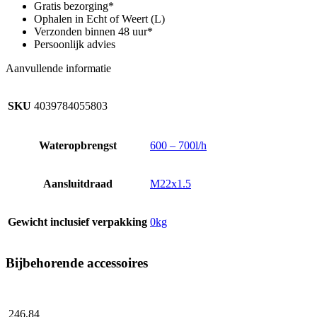
Easy-
Gratis bezorging*
set
Ophalen in Echt of Weert (L)
600-
Verzonden binnen 48 uur*
700
Persoonlijk advies
l/h
aantal
Aanvullende informatie
SKU
4039784055803
Wateropbrengst
600 – 700l/h
Aansluitdraad
M22x1.5
Gewicht inclusief verpakking
0kg
Bijbehorende accessoires
246,
84