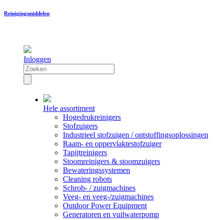
Reinigingsmiddelen
Inloggen
Hele assortiment
Hogedrukreinigers
Stofzuigers
Industrieel stofzuigen / ontstoffingsoplossingen
Raam- en oppervlaktestofzuiger
Tapijtreinigers
Stoomreinigers & stoomzuigers
Bewateringssystemen
Cleaning robots
Schrob- / zuigmachines
Veeg- en veeg-/zuigmachines
Outdoor Power Equipment
Generatoren en vuilwaterpomp