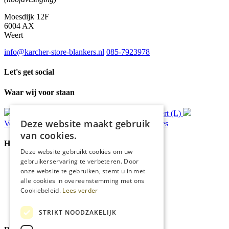
Moesdijk 12F
6004 AX
Weert
info@karcher-store-blankers.nl
085-7923978
Let's get social
Waar wij voor staan
Gratis
bezorging*
Ophalen in Echt of Weert (L)
Deze website maakt gebruik
Verzonden
binnen 48 uur*
Persoonlijk
advies
van cookies.
Handige Links
Deze website gebruikt cookies om uw
gebruikerservaring te verbeteren. Door
Home
onze website te gebruiken, stemt u in met
Klantenservice
alle cookies in overeenstemming met ons
Over ons
Cookiebeleid.
Lees verder
Blog
Privacyverklaring
Cookies
STRIKT NOODZAKELIJK