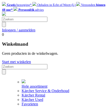
Gratis
bezorging*
Ophalen in Echt of Weert (L)
Verzonden
binnen
48 uur*
Persoonlijk
advies
Inloggen / aanmelden
0
Winkelmand
Geen producten in de winkelwagen.
Start met winkelen
Hele assortiment
Kärcher Service & Onderhoud
Kärcher Rental
Kärcher Used
Favorieten