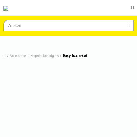
Accessoire
Hogedrukreinigers
Easy foam-set