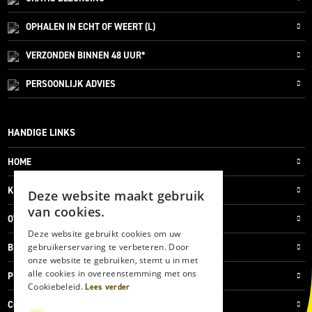
OPHALEN IN ECHT OF WEERT (L)
VERZONDEN
BINNEN 48 UUR*
PERSOONLIJK
ADVIES
HANDIGE LINKS
HOME
KLANTENSERVICE
Deze website maakt gebruik
van cookies.
OVER ONS
Deze website gebruikt cookies om uw
gebruikerservaring te verbeteren. Door
BLOG
onze website te gebruiken, stemt u in met
alle cookies in overeenstemming met ons
PRIVACYVERKLARING
Cookiebeleid.
Lees verder
COOKIES