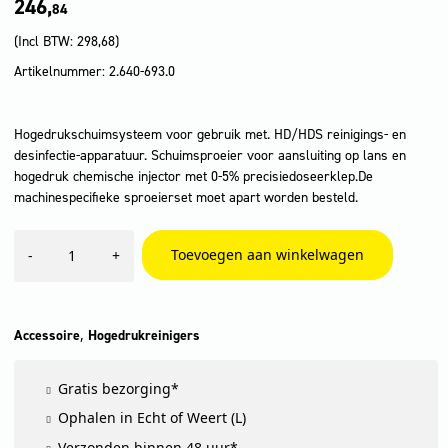
246,
84
(Incl BTW:
298,68
)
Artikelnummer: 2.640-693.0
Hogedrukschuimsysteem voor gebruik met. HD/HDS reinigings- en
desinfectie-apparatuur. Schuimsproeier voor aansluiting op lans en
hogedruk chemische injector met 0-5% precisiedoseerklep.De
machinespecifieke sproeierset moet apart worden besteld.
Easy
Toevoegen aan winkelwagen
-
+
foam-
set
aantal
,
Accessoire
Hogedrukreinigers
Gratis bezorging*
Ophalen in Echt of Weert (L)
Verzonden binnen 48 uur*