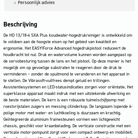
Persoonlijk advies
Beschrijving
De HD 13/18-4 SXA Plus koudwater-hogedrukreiniger is ontwikkeld om
te voldoen aan de hoogste eisen op het gebied van kwaliteit en
ergonomie. Het EASY!Force Advanced hogedrukpistool reduceert de
houdkracht tot nul. Druk en watervolume kunnen worden aangepast op
de servobesturing tussen de lans en het pistool. Op deze manier is het
mogelijk om op gevoelige substraten te reageren door de druk te
verminderen – zonder de spuitmond te veranderen en het apparaat in
te stellen. De Vibrasoft-vuilfrees dempt geluid en trillingen.
Assistentiesystemen en LED-statusindicaties zorgen voor oriëntatie. Het
superklasse apparaat maakt indruk met een uitstekende afwerking en
de beste materialen. De kern is een robuuste tuimelschijfpomp met
roestvrijstalen zuigers en messing cilinderkop. De langzaam lopende 4-
polige motor met water- en luchtkoeling is duurzaam en krachtig.
Geïntegreerde aluminium framesteunen vormen een lichtgewicht
chassis, geschikt voor kraanbelading. De verticale constructie met een
verticale motor-pompunit zorgt voor een compact ontwerp en mobiliteit.