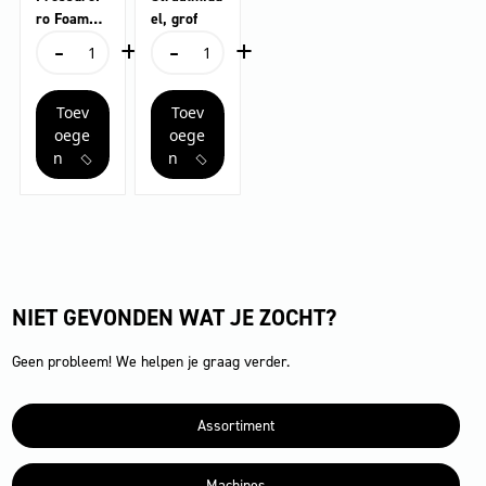
ro Foam
el, grof
-
+
-
+
Cleaner
PressurePro
Straalmiddel,
RM 838,
Foam
grof
3l
Cleaner
aantal
Toev
Toev
RM
838,
oege
oege
3l
n
n
aantal
NIET GEVONDEN WAT JE ZOCHT?
Geen probleem! We helpen je graag verder.
Assortiment
Machines