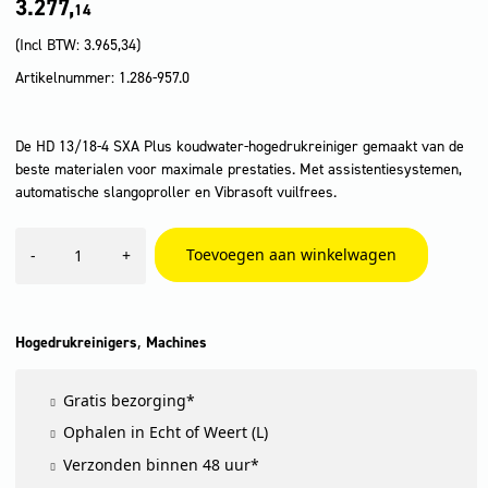
3.277,
14
(Incl BTW:
3.965,34
)
Artikelnummer: 1.286-957.0
De HD 13/18-4 SXA Plus koudwater-hogedrukreiniger gemaakt van de
beste materialen voor maximale prestaties. Met assistentiesystemen,
automatische slangoproller en Vibrasoft vuilfrees.
HD
Toevoegen aan winkelwagen
-
+
13/18-
4
SXA
Plus
aantal
,
Hogedrukreinigers
Machines
Gratis bezorging*
Ophalen in Echt of Weert (L)
Verzonden binnen 48 uur*