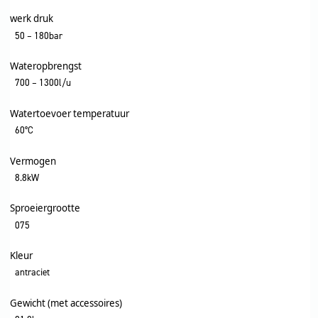
werk druk
50 – 180bar
Wateropbrengst
700 – 1300l/u
Watertoevoer temperatuur
60°C
Vermogen
8.8kW
Sproeiergrootte
075
Kleur
antraciet
Gewicht (met accessoires)