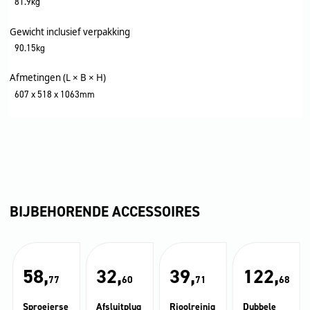
81.9kg
Gewicht inclusief verpakking
90.15kg
Afmetingen (L × B × H)
607 x 518 x 1063mm
BIJBEHORENDE ACCESSOIRES
58,
32,
39,
122,
77
60
71
68
Sproeierse
Afsluitplug
Rioolreinig
Dubbele