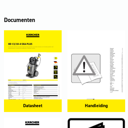
Documenten
Datasheet
Handleiding