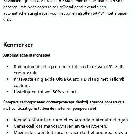
Bovendien zijn een Ultra Guard HD-slang met Teflon®-coating en veel
opbergruimte voor accessoires geïnstalleerd, evenals een
automatische slanghaspel voor het op- en afrollen tot 45° – zelfs onder
druk.
Kenmerken
Automatische slanghaspel
Rolt automatisch op en neer tot een hoek van 45°, zelfs
onder druk.
Krasvaste en gladde Ultra Guard HD slang met Teflon®
coating.
Insteltijden tot wel 50% verkort.
Compact rechtopstaand ontwerpconcept dankzij staande constructie
met verticaal geïnstalleerde motor en pompeenheid
Kleine footprint en ruimtebesparende buitenafmetingen.
Gemakkelijk te manoeuvreren en te vervoeren.
Maximale stabiliteit zorgt ervoor dat het apparaat stevig