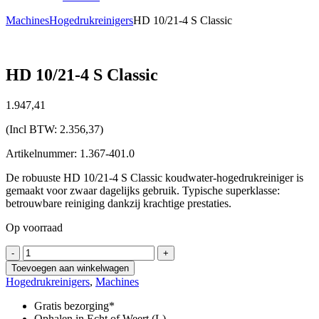
Machines
Hogedrukreinigers
HD 10/21-4 S Classic
HD 10/21-4 S Classic
1.947,
41
(Incl BTW:
2.356,37
)
Artikelnummer: 1.367-401.0
De robuuste HD 10/21-4 S Classic koudwater-hogedrukreiniger is
gemaakt voor zwaar dagelijks gebruik. Typische superklasse:
betrouwbare reiniging dankzij krachtige prestaties.
Op voorraad
HD
-
+
10/21-
Toevoegen aan winkelwagen
4
Hogedrukreinigers
,
Machines
S
Classic
Gratis bezorging*
aantal
Ophalen in Echt of Weert (L)