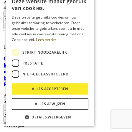
Deze website maakt gebruik
Artikelnummer:
van cookies.
4.440-939.0
Verlengslang
-
Deze website gebruikt cookies om uw
5
gebruikerservaring te verbeteren. Door
m
+
onze website te gebruiken, stemt u in met
aantal
Toevoegen
alle cookies in overeenstemming met ons
Cookiebeleid.
Lees verder
13,
05
STRIKT NOODZAKELIJK
Geka-
PRESTATIE
koppeling
met
NIET-GECLASSIFICEERD
binnendraad,
R 1″
ALLES ACCEPTEREN
Artikelnummer:
6.388-458.0
ALLES AFWIJZEN
Geka-
-
koppeling
met
DETAILS WEERGEVEN
+
binnendraad,
Toevoegen
R