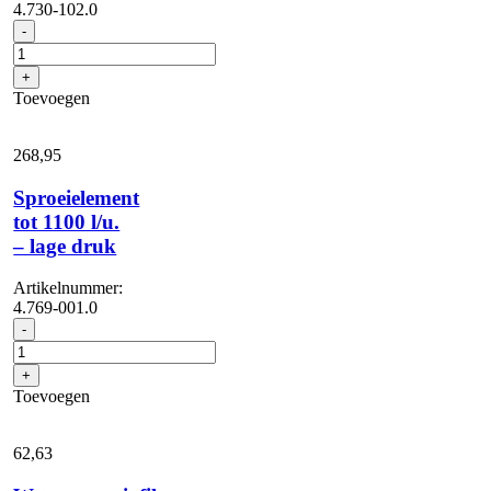
4.730-102.0
Waterfijnfilter,
-
met
adapter
+
aantal
Toevoegen
268,
95
Sproeielement
tot 1100 l/u.
– lage druk
Artikelnummer:
4.769-001.0
Sproeielement
-
tot
1100
+
l/u.
Toevoegen
-
lage
druk
62,
63
aantal