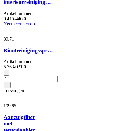
interieurreiniging…
Artikelnummer:
6.415-446.0
Neem contact op
39,
71
Rioolreinigingsspr…
Artikelnummer:
5.763-021.0
Rioolreinigingsspr...
-
aantal
+
Toevoegen
199,
85
Aanzuigfilter
met
terugslagklep