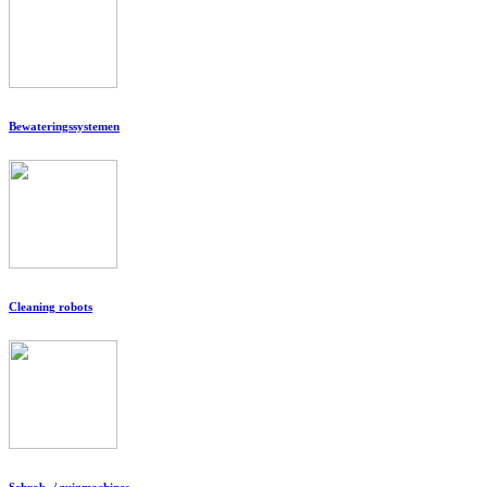
Bewateringssystemen
Cleaning robots
Schrob- / zuigmachines