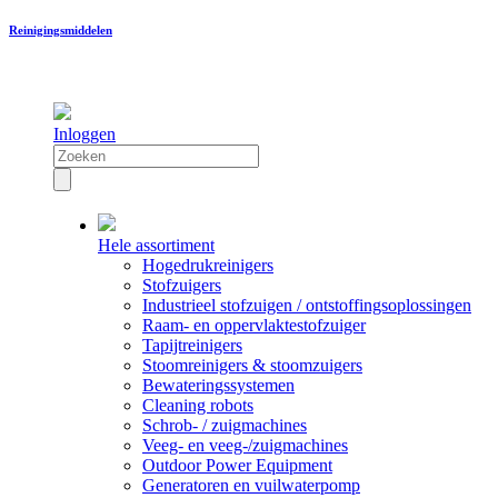
Reinigingsmiddelen
Inloggen
Hele assortiment
Hogedrukreinigers
Stofzuigers
Industrieel stofzuigen / ontstoffingsoplossingen
Raam- en oppervlaktestofzuiger
Tapijtreinigers
Stoomreinigers & stoomzuigers
Bewateringssystemen
Cleaning robots
Schrob- / zuigmachines
Veeg- en veeg-/zuigmachines
Outdoor Power Equipment
Generatoren en vuilwaterpomp