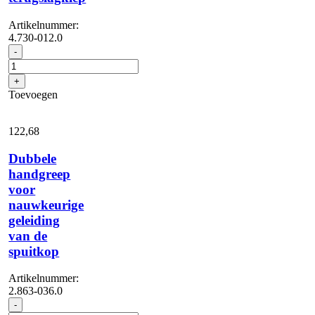
Artikelnummer:
4.730-012.0
Aanzuigfilter
-
met
terugslagklep
+
aantal
Toevoegen
122,
68
Dubbele
handgreep
voor
nauwkeurige
geleiding
van de
spuitkop
Artikelnummer:
2.863-036.0
Dubbele
-