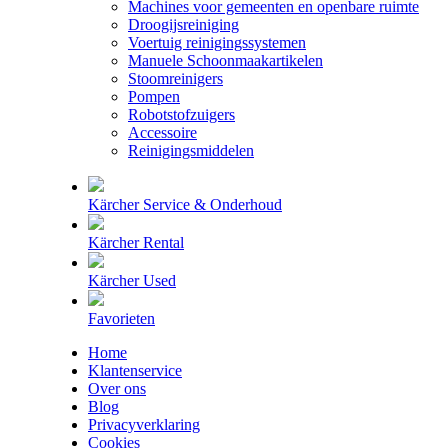
Machines voor gemeenten en openbare ruimte
Droogijsreiniging
Voertuig reinigingssystemen
Manuele Schoonmaakartikelen
Stoomreinigers
Pompen
Robotstofzuigers
Accessoire
Reinigingsmiddelen
Kärcher Service & Onderhoud
Kärcher Rental
Kärcher Used
Favorieten
Home
Klantenservice
Over ons
Blog
Privacyverklaring
Cookies