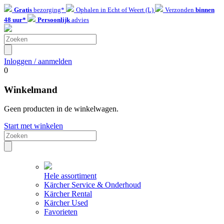
Gratis
bezorging*
Ophalen in Echt of Weert (L)
Verzonden
binnen
48 uur*
Persoonlijk
advies
Inloggen / aanmelden
0
Winkelmand
Geen producten in de winkelwagen.
Start met winkelen
Hele assortiment
Kärcher Service & Onderhoud
Kärcher Rental
Kärcher Used
Favorieten