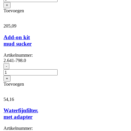
FRV,
+
050
Toevoegen
aantal
205,
09
Add-on kit
mud sucker
Artikelnummer:
2.641-798.0
Add-
-
on
kit
+
mud
Toevoegen
sucker
aantal
54,
16
Waterfijnfilter,
met adapter
Artikelnummer: