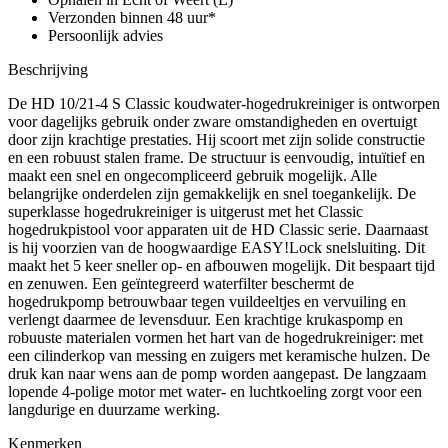
Verzonden binnen 48 uur*
Persoonlijk advies
Beschrijving
De HD 10/21-4 S Classic koudwater-hogedrukreiniger is ontworpen
voor dagelijks gebruik onder zware omstandigheden en overtuigt
door zijn krachtige prestaties. Hij scoort met zijn solide constructie
en een robuust stalen frame. De structuur is eenvoudig, intuïtief en
maakt een snel en ongecompliceerd gebruik mogelijk. Alle
belangrijke onderdelen zijn gemakkelijk en snel toegankelijk. De
superklasse hogedrukreiniger is uitgerust met het Classic
hogedrukpistool voor apparaten uit de HD Classic serie. Daarnaast
is hij voorzien van de hoogwaardige EASY!Lock snelsluiting. Dit
maakt het 5 keer sneller op- en afbouwen mogelijk. Dit bespaart tijd
en zenuwen. Een geïntegreerd waterfilter beschermt de
hogedrukpomp betrouwbaar tegen vuildeeltjes en vervuiling en
verlengt daarmee de levensduur. Een krachtige krukaspomp en
robuuste materialen vormen het hart van de hogedrukreiniger: met
een cilinderkop van messing en zuigers met keramische hulzen. De
druk kan naar wens aan de pomp worden aangepast. De langzaam
lopende 4-polige motor met water- en luchtkoeling zorgt voor een
langdurige en duurzame werking.
Kenmerken