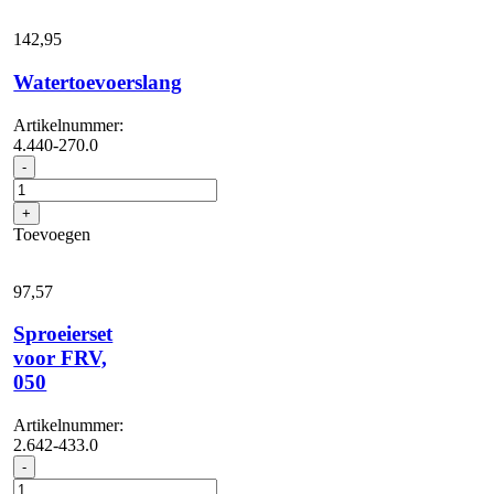
aantal
142,
95
Watertoevoerslang
Artikelnummer:
4.440-270.0
Watertoevoerslang
-
aantal
+
Toevoegen
97,
57
Sproeierset
voor FRV,
050
Artikelnummer:
2.642-433.0
Sproeierset
-
voor