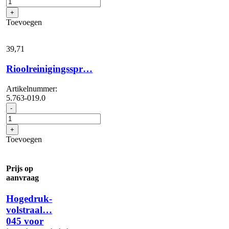
voor
+
interieurreiniging...
Toevoegen
aantal
39,
71
Rioolreinigingsspr…
Artikelnummer:
5.763-019.0
Rioolreinigingsspr...
-
aantal
+
Toevoegen
Prijs op
aanvraag
Hogedruk-
volstraal…
045 voor