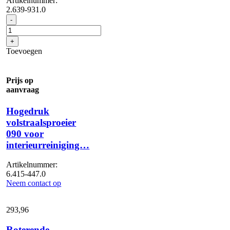
Artikelnummer:
2.639-931.0
Gegalvaniseerde
-
draaibare
beugel
+
aantal
Toevoegen
Prijs op
aanvraag
Hogedruk
volstraalsproeier
090 voor
interieurreiniging…
Artikelnummer:
6.415-447.0
Neem contact op
293,
96
Roterende