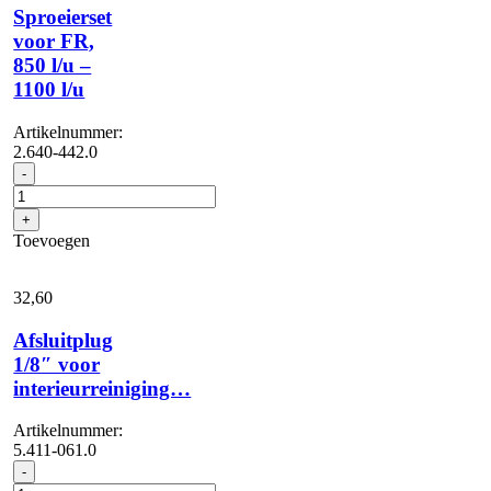
Sproeierset
voor FR,
850 l/u –
1100 l/u
Artikelnummer:
2.640-442.0
Sproeierset
-
voor
FR,
+
850
Toevoegen
l/u
-
1100
32,
60
l/u
aantal
Afsluitplug
1/8″ voor
interieurreiniging…
Artikelnummer:
5.411-061.0
Afsluitplug
-
1/8"