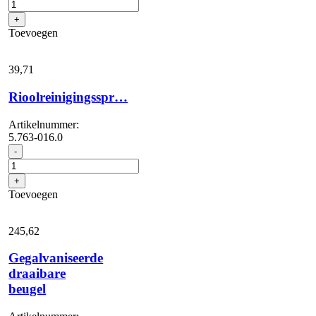
handgreep
voor
+
nauwkeurige
Toevoegen
geleiding
van
de
39,
71
spuitkop
aantal
Rioolreinigingsspr…
Artikelnummer:
5.763-016.0
Rioolreinigingsspr...
-
aantal
+
Toevoegen
245,
62
Gegalvaniseerde
draaibare
beugel