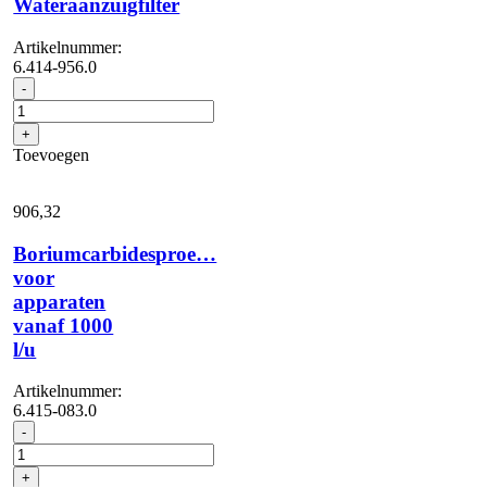
Wateraanzuigfilter
Artikelnummer:
6.414-956.0
Wateraanzuigfilter
-
aantal
+
Toevoegen
906,
32
Boriumcarbidesproe…
voor
apparaten
vanaf 1000
l/u
Artikelnummer:
6.415-083.0
Boriumcarbidesproe...
-
voor
apparaten
+