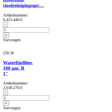
rioolreinigingsspr…
Artikelnummer:
6.415-440.0
Roterende
-
rioolreinigingsspr...
aantal
+
Toevoegen
250,
30
Waterfijnfilter,
100 μm, R
1″
Artikelnummer:
2.638-270.0
Waterfijnfilter,
-
100
μm,
+
R
Toevoegen
1"