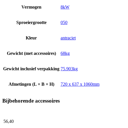
Vermogen
8kW
Sproeiergrootte
050
Kleur
antraciet
Gewicht (met accessoires)
68kg
Gewicht inclusief verpakking
75.903kg
Afmetingen (L × B × H)
720 x 637 x 1060mm
Bijbehorende accessoires
56,
40