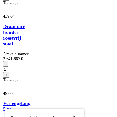
vanaf
Toevoegen
1000
l/u
aantal
439,
04
Draaibare
houder
roestvrij
staal
Artikelnummer:
2.641-867.0
Draaibare
-
houder
roestvrij
+
staal
Toevoegen
aantal
49,
00
Verlengslang
5 m