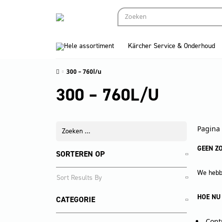
Hele assortiment
Kärcher Service & Onderhoud
300 – 760l/u
300 – 760L/U
Pagina 
GEEN Z
SORTEREN OP
We hebbe
HOE NU
CATEGORIE
Cont