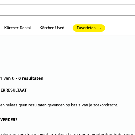
Kärcher Rental
Kärcher Used
Favorieten
1 van 0 -
0 resultaten
OEKRESULTAAT
n helaas geen resultaten gevonden op basis van je zoekopdracht.
 VERDER?
roleer je zoekterm, weet je zeker dat je geen typefouten hebt gem