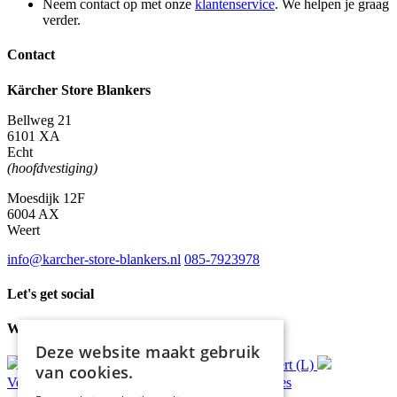
Neem contact op met onze
klantenservice
. We helpen je graag
verder.
Contact
Kärcher Store Blankers
Bellweg 21
6101 XA
Echt
(hoofdvestiging)
Moesdijk 12F
6004 AX
Weert
info@karcher-store-blankers.nl
085-7923978
Let's get social
Waar wij voor staan
Deze website maakt gebruik
Gratis
bezorging*
Ophalen in Echt of Weert (L)
van cookies.
Verzonden
binnen 48 uur*
Persoonlijk
advies