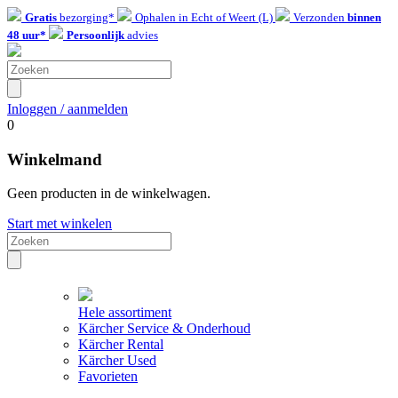
Gratis
bezorging*
Ophalen in Echt of Weert (L)
Verzonden
binnen
48 uur*
Persoonlijk
advies
Inloggen / aanmelden
0
Winkelmand
Geen producten in de winkelwagen.
Start met winkelen
Hele assortiment
Kärcher Service & Onderhoud
Kärcher Rental
Kärcher Used
Favorieten