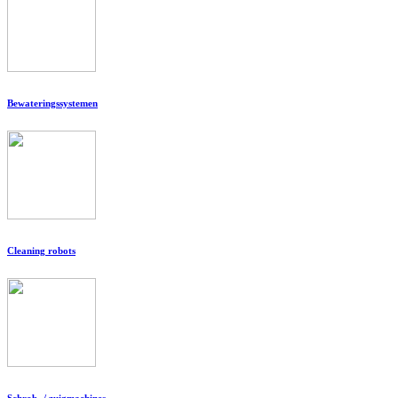
Bewateringssystemen
Cleaning robots
Schrob- / zuigmachines