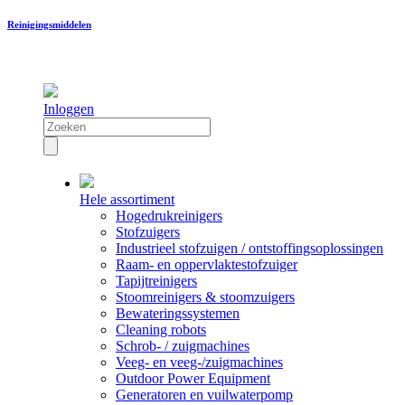
Reinigingsmiddelen
Inloggen
Hele assortiment
Hogedrukreinigers
Stofzuigers
Industrieel stofzuigen / ontstoffingsoplossingen
Raam- en oppervlaktestofzuiger
Tapijtreinigers
Stoomreinigers & stoomzuigers
Bewateringssystemen
Cleaning robots
Schrob- / zuigmachines
Veeg- en veeg-/zuigmachines
Outdoor Power Equipment
Generatoren en vuilwaterpomp