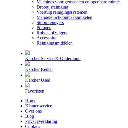
Machines voor gemeenten en openbare ruimte
Droogijsreiniging
Voertuig reinigingssystemen
Manuele Schoonmaakartikelen
Stoomreinigers
Pompen
Robotstofzuigers
Accessoire
Reinigingsmiddelen
Kärcher Service & Onderhoud
Kärcher Rental
Kärcher Used
Favorieten
Home
Klantenservice
Over ons
Blog
Privacyverklaring
Cookies