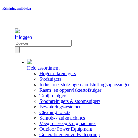
Reinigingsmiddelen
Inloggen
Hele assortiment
Hogedrukreinigers
Stofzuigers
Industrieel stofzuigen / ontstoffingsoplossingen
Raam- en oppervlaktestofzuiger
Tapijtreinigers
Stoomreinigers & stoomzuigers
Bewateringssystemen
Cleaning robots
Schrob- / zuigmachines
Veeg- en veeg-/zuigmachines
Outdoor Power Equipment
Generatoren en vuilwaterpomp