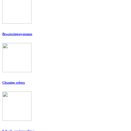
Bewateringssystemen
Cleaning robots
Schrob- / zuigmachines