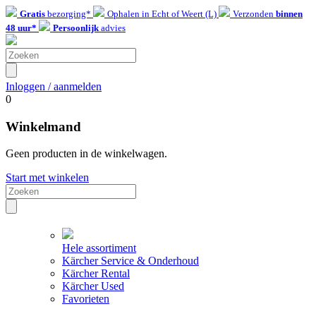
Gratis
bezorging*
Ophalen in Echt of Weert (L)
Verzonden
binnen
48 uur*
Persoonlijk
advies
Inloggen / aanmelden
0
Winkelmand
Geen producten in de winkelwagen.
Start met winkelen
Hele assortiment
Kärcher Service & Onderhoud
Kärcher Rental
Kärcher Used
Favorieten