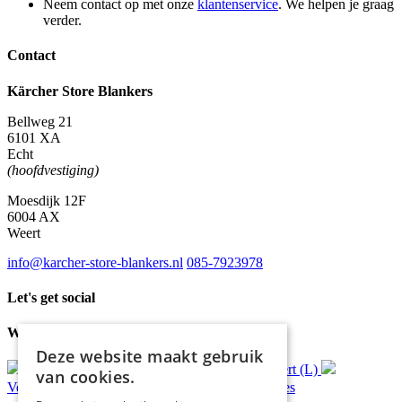
Neem contact op met onze
klantenservice
. We helpen je graag
verder.
Contact
Kärcher Store Blankers
Bellweg 21
6101 XA
Echt
(hoofdvestiging)
Moesdijk 12F
6004 AX
Weert
info@karcher-store-blankers.nl
085-7923978
Let's get social
Waar wij voor staan
Deze website maakt gebruik
Gratis
bezorging*
Ophalen in Echt of Weert (L)
van cookies.
Verzonden
binnen 48 uur*
Persoonlijk
advies