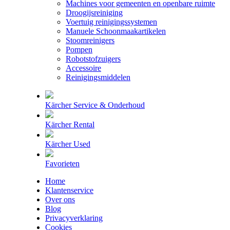
Machines voor gemeenten en openbare ruimte
Droogijsreiniging
Voertuig reinigingssystemen
Manuele Schoonmaakartikelen
Stoomreinigers
Pompen
Robotstofzuigers
Accessoire
Reinigingsmiddelen
Kärcher Service & Onderhoud
Kärcher Rental
Kärcher Used
Favorieten
Home
Klantenservice
Over ons
Blog
Privacyverklaring
Cookies