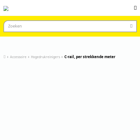
Accessoire
Hogedrukreinigers
C-rail, per strekkende meter