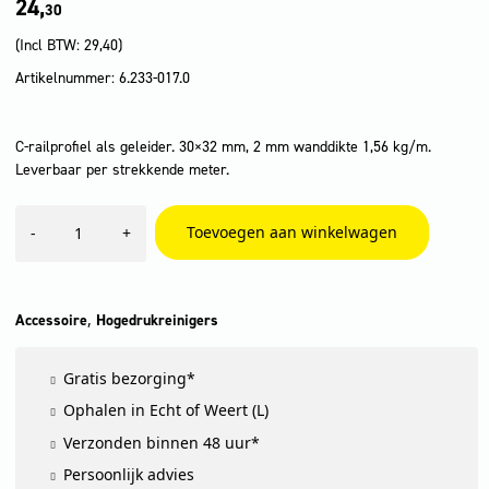
24,
30
(Incl BTW:
29,40
)
Artikelnummer: 6.233-017.0
C-railprofiel als geleider. 30×32 mm, 2 mm wanddikte 1,56 kg/m.
Leverbaar per strekkende meter.
C-
Toevoegen aan winkelwagen
-
+
rail,
per
strekkende
meter
aantal
,
Accessoire
Hogedrukreinigers
Gratis bezorging*
Ophalen in Echt of Weert (L)
Verzonden binnen 48 uur*
Persoonlijk advies