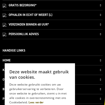
GRATIS
BEZORGING*
OPHALEN IN ECHT OF WEERT (L)
VERZONDEN
BINNEN 48 UUR*
PERSOONLIJK
ADVIES
HANDIGE LINKS
HOME
KLANTENSERVICE
Deze website maakt gebruik
van cookies.
OVER ONS
Deze website gebruikt cookies om uw
gebruikerservaring te verbeteren. Door
BLOG
onze website te gebruiken, stemt u in met
alle cookies in overeenstemming met ons
PRIVACYVERKLARING
Cookiebeleid.
Lees verder