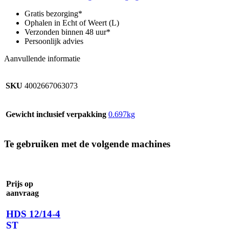
DN
13,
Gratis bezorging*
moer
Ophalen in Echt of Weert (L)
R
Verzonden binnen 48 uur*
3/4"
Persoonlijk advies
beide
zijde.
Aanvullende informatie
aantal
SKU
4002667063073
Gewicht inclusief verpakking
0.697kg
Te gebruiken met de volgende machines
Prijs op
aanvraag
HDS 12/14-4
ST