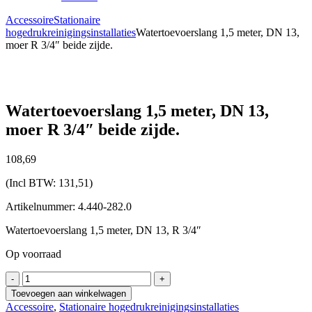
Accessoire
Stationaire
hogedrukreinigingsinstallaties
Watertoevoerslang 1,5 meter, DN 13,
moer R 3/4″ beide zijde.
Watertoevoerslang 1,5 meter, DN 13,
moer R 3/4″ beide zijde.
108,
69
(Incl BTW:
131,51
)
Artikelnummer: 4.440-282.0
Watertoevoerslang 1,5 meter, DN 13, R 3/4″
Op voorraad
Watertoevoerslang
-
+
1,5
Toevoegen aan winkelwagen
meter,
Accessoire
,
Stationaire hogedrukreinigingsinstallaties