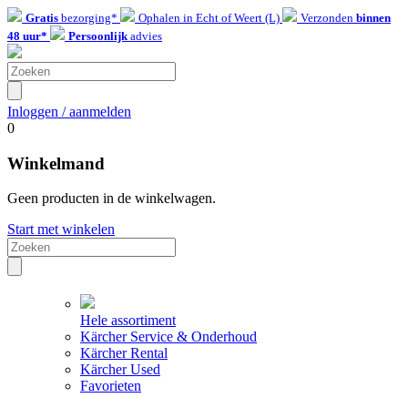
Gratis
bezorging*
Ophalen in Echt of Weert (L)
Verzonden
binnen
48 uur*
Persoonlijk
advies
Inloggen / aanmelden
0
Winkelmand
Geen producten in de winkelwagen.
Start met winkelen
Hele assortiment
Kärcher Service & Onderhoud
Kärcher Rental
Kärcher Used
Favorieten