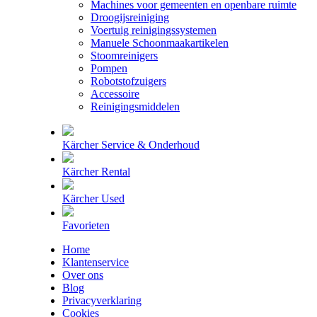
Machines voor gemeenten en openbare ruimte
Droogijsreiniging
Voertuig reinigingssystemen
Manuele Schoonmaakartikelen
Stoomreinigers
Pompen
Robotstofzuigers
Accessoire
Reinigingsmiddelen
Kärcher Service & Onderhoud
Kärcher Rental
Kärcher Used
Favorieten
Home
Klantenservice
Over ons
Blog
Privacyverklaring
Cookies