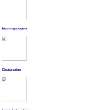
Bewateringssystemen
Cleaning robots
Schrob- / zuigmachines