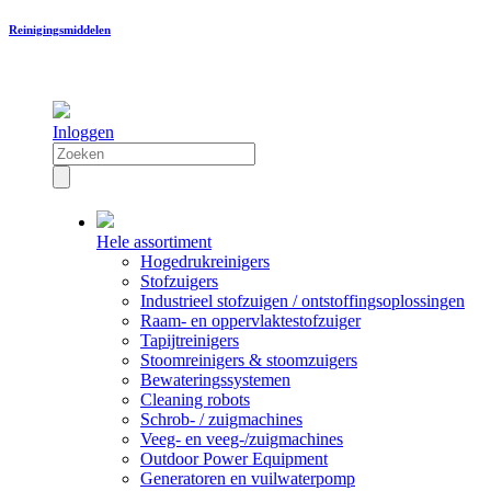
Reinigingsmiddelen
Inloggen
Hele assortiment
Hogedrukreinigers
Stofzuigers
Industrieel stofzuigen / ontstoffingsoplossingen
Raam- en oppervlaktestofzuiger
Tapijtreinigers
Stoomreinigers & stoomzuigers
Bewateringssystemen
Cleaning robots
Schrob- / zuigmachines
Veeg- en veeg-/zuigmachines
Outdoor Power Equipment
Generatoren en vuilwaterpomp