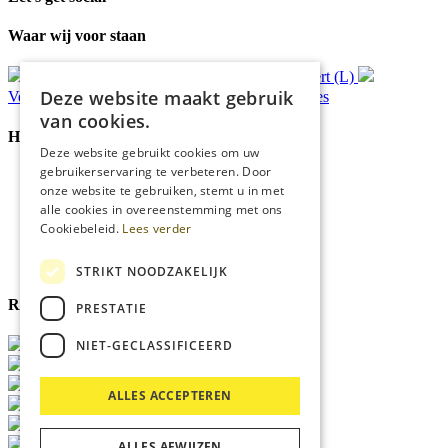
Waar wij voor staan
Gratis
bezorging*
Ophalen in Echt of Weert (L)
Deze website maakt gebruik
Verzonden
binnen 48 uur*
Persoonlijk
advies
van cookies.
Handige Links
Deze website gebruikt cookies om uw
gebruikerservaring te verbeteren. Door
Home
onze website te gebruiken, stemt u in met
Klantenservice
alle cookies in overeenstemming met ons
Over ons
Cookiebeleid.
Lees verder
Blog
Privacyverklaring
Cookies
STRIKT NOODZAKELIJK
Reviewmerk
PRESTATIE
NIET-GECLASSIFICEERD
ALLES ACCEPTEREN
ALLES AFWIJZEN