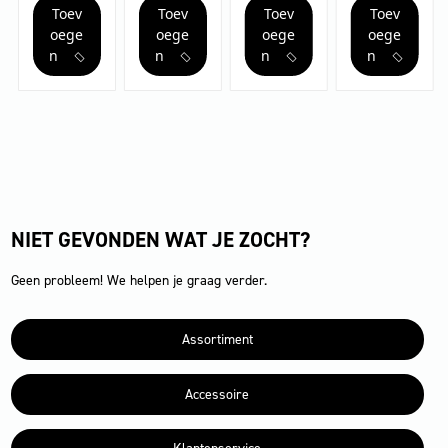
Toev
Toev
Toev
Toev
Cage
Cage
S
S
Food
Ex
Classic
Plus
oege
oege
oege
oege
aantal
aantal
aantal
aantal
n
n
n
n
NIET GEVONDEN WAT JE ZOCHT?
Geen probleem! We helpen je graag verder.
Assortiment
Accessoire