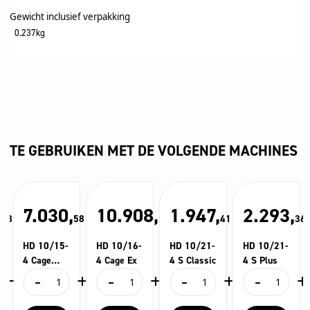
Gewicht inclusief verpakking
0.237kg
TE GEBRUIKEN MET DE VOLGENDE MACHINES
,
7.030,
10.908,
1.947,
2.293,
78
58
55
41
36
HD 10/15-
HD 10/16-
HD 10/21-
HD 10/21-
4 Cage
4 Cage Ex
4 S Classic
4 S Plus
+
-
+
-
+
-
+
-
+
Food
HD
HD
HD
HD
10/15-
10/16-
10/21-
10/21-
4
4
4
4