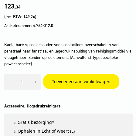
123,
34
(Incl BTW:
149,24
)
Artikelnummer: 4.764-012.0
Kantelbare sproeierhouder voor contactloos overschakelen van
penstraal naar fanstraal en lagedrukinspuiting van reinigingsmiddel via
vleugelmoer. Zonder sproeielement. (Aanvullend: typespecifieke
powersproeier).
Kogel
Toevoegen aan winkelwagen
-
+
mondstukhouder
aantal
,
Accessoire
Hogedrukreinigers
Gratis bezorging*
Ophalen in Echt of Weert (L)