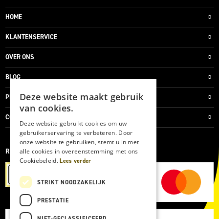
HOME
KLANTENSERVICE
OVER ONS
BLOG
Deze website maakt gebruik
PRIVACYVERKLARING
van cookies.
COOKIES
Deze website gebruikt cookies om uw
gebruikerservaring te verbeteren. Door
onze website te gebruiken, stemt u in met
REVIEWMERK
alle cookies in overeenstemming met ons
Cookiebeleid.
Lees verder
STRIKT NOODZAKELIJK
PRESTATIE
NIET-GECLASSIFICEERD