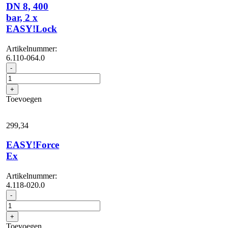
DN 8, 400
bar, 2 x
EASY!Lock
Artikelnummer:
6.110-064.0
Hogedrukslang
-
Ex,
10
+
m,
Toevoegen
DN
8,
400
299,
34
bar,
2
EASY!Force
x
Ex
EASY!Lock
aantal
Artikelnummer:
4.118-020.0
EASY!Force
-
Ex
aantal
+
Toevoegen