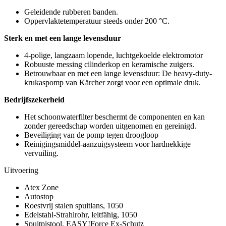
Geleidende rubberen banden.
Oppervlaktetemperatuur steeds onder 200 °C.
Sterk en met een lange levensduur
4-polige, langzaam lopende, luchtgekoelde elektromotor
Robuuste messing cilinderkop en keramische zuigers.
Betrouwbaar en met een lange levensduur: De heavy-duty-
krukaspomp van Kärcher zorgt voor een optimale druk.
Bedrijfszekerheid
Het schoonwaterfilter beschermt de componenten en kan
zonder gereedschap worden uitgenomen en gereinigd.
Beveiliging van de pomp tegen droogloop
Reinigingsmiddel-aanzuigsysteem voor hardnekkige
vervuiling.
Uitvoering
Atex Zone
Autostop
Roestvrij stalen spuitlans, 1050
Edelstahl-Strahlrohr, leitfähig, 1050
Spuitpistool, EASY!Force Ex-Schutz