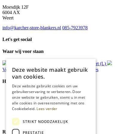
Moesdijk 12F
6004 AX
Weert
info@karcher-store-blankers.nl
085-7923978
Let's get social
Waar wij voor staan
Gratis
bezorging*
Ophalen in Echt of Weert (L)
Deze website maakt gebruik
Verzonden
binnen 48 uur*
Persoonlijk
advies
van cookies.
Handige Links
Deze website gebruikt cookies om uw
gebruikerservaring te verbeteren. Door
Home
onze website te gebruiken, stemt u in met
Klantenservice
alle cookies in overeenstemming met ons
Over ons
Cookiebeleid.
Lees verder
Blog
Privacyverklaring
Cookies
STRIKT NOODZAKELIJK
Reviewmerk
PRESTATIE