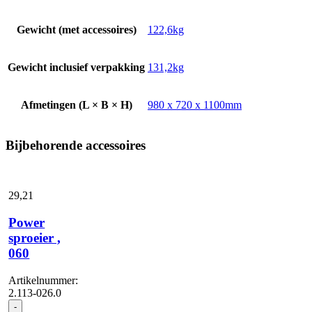
Gewicht (met accessoires)
122,6kg
Gewicht inclusief verpakking
131,2kg
Afmetingen (L × B × H)
980 x 720 x 1100mm
Bijbehorende accessoires
29,
21
Power
sproeier ,
060
Artikelnummer:
2.113-026.0
Power
-