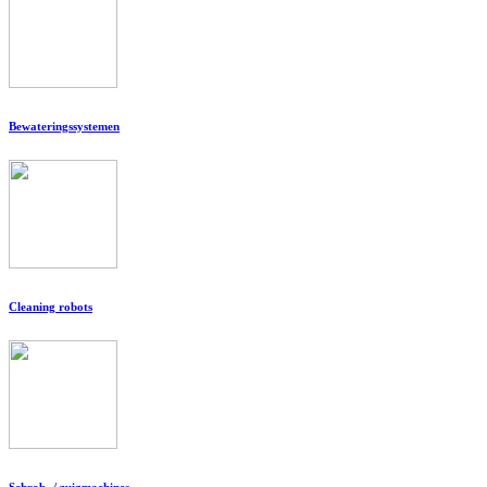
Bewateringssystemen
Cleaning robots
Schrob- / zuigmachines