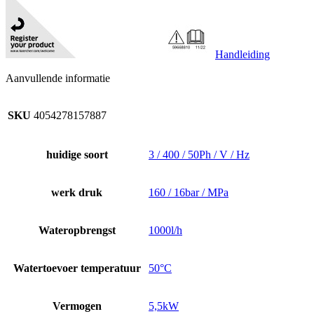
Handleiding
Aanvullende informatie
SKU
4054278157887
huidige soort
3 / 400 / 50Ph / V / Hz
werk druk
160 / 16bar / MPa
Wateropbrengst
1000l/h
Watertoevoer temperatuur
50°C
Vermogen
5,5kW