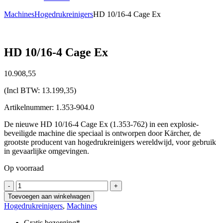
Machines
Hogedrukreinigers
HD 10/16-4 Cage Ex
HD 10/16-4 Cage Ex
10.908,
55
(Incl BTW:
13.199,35
)
Artikelnummer: 1.353-904.0
De nieuwe HD 10/16-4 Cage Ex (1.353-762) in een explosie-
beveiligde machine die speciaal is ontworpen door Kärcher, de
grootste producent van hogedrukreinigers wereldwijd, voor gebruik
in gevaarlijke omgevingen.
Op voorraad
HD
-
+
10/16-
Toevoegen aan winkelwagen
4
Hogedrukreinigers
,
Machines
Cage
Ex
Gratis bezorging*