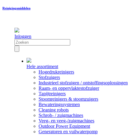
Reinigingsmiddelen
Inloggen
Hele assortiment
Hogedrukreinigers
Stofzuigers
Industrieel stofzuigen / ontstoffingsoplossingen
Raam- en oppervlaktestofzuiger
Tapijtreinigers
Stoomreinigers & stoomzuigers
Bewateringssystemen
Cleaning robots
Schrob- / zuigmachines
Veeg- en veeg-/zuigmachines
Outdoor Power Equipment
Generatoren en vuilwaterpomp