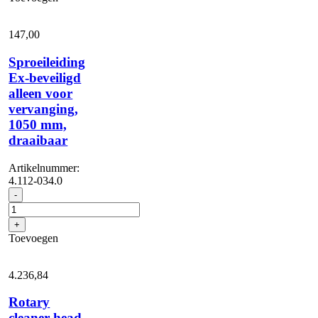
147,
00
Sproeileiding
Ex-beveiligd
alleen voor
vervanging,
1050 mm,
draaibaar
Artikelnummer:
4.112-034.0
Sproeileiding
-
Ex-
beveiligd
+
alleen
Toevoegen
voor
vervanging,
1050
4.236,
84
mm,
draaibaar
Rotary
aantal
cleaner head