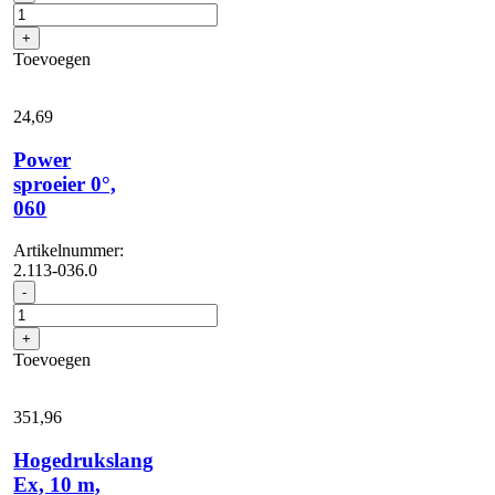
sproeier
,
+
060
Toevoegen
aantal
24,
69
Power
sproeier 0°,
060
Artikelnummer:
2.113-036.0
Power
-
sproeier
0°,
+
060
Toevoegen
aantal
351,
96
Hogedrukslang
Ex, 10 m,