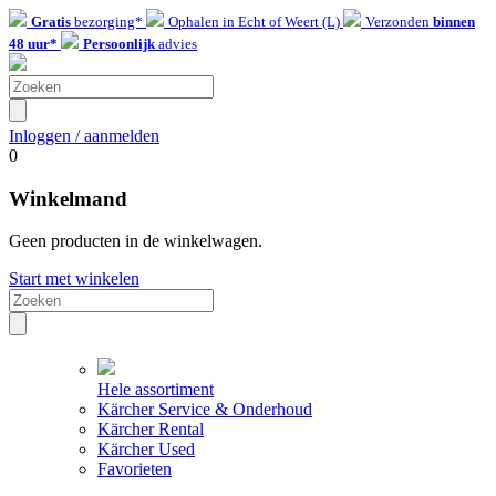
Gratis
bezorging*
Ophalen in Echt of Weert (L)
Verzonden
binnen
48 uur*
Persoonlijk
advies
Inloggen / aanmelden
0
Winkelmand
Geen producten in de winkelwagen.
Start met winkelen
Hele assortiment
Kärcher Service & Onderhoud
Kärcher Rental
Kärcher Used
Favorieten