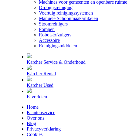
Machines voor gemeenten en openbare ruimte
Droogijsreiniging
Voertuig reinigingssystemen
Manuele Schoonmaakartikelen
Stoomreinigers
Pompen
Robotstofzuigers
Accessoire
Reinigingsmiddelen
Kärcher Service & Onderhoud
Kärcher Rental
Kärcher Used
Favorieten
Home
Klantenservice
Over ons
Blog
Privacyverklaring
Cookies