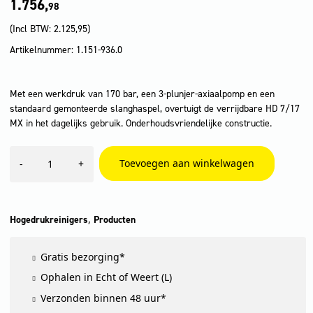
1.756,
98
(Incl BTW:
2.125,95
)
Artikelnummer: 1.151-936.0
Met een werkdruk van 170 bar, een 3-plunjer-axiaalpomp en een
standaard gemonteerde slanghaspel, overtuigt de verrijdbare HD 7/17
MX in het dagelijks gebruik. Onderhoudsvriendelijke constructie.
HD
Toevoegen aan winkelwagen
-
+
7/17
MXA
Plus
aantal
,
Hogedrukreinigers
Producten
Gratis bezorging*
Ophalen in Echt of Weert (L)
Verzonden binnen 48 uur*