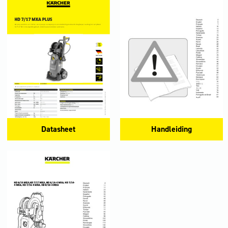
Datasheet
Handleiding