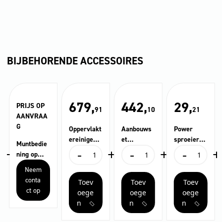
BIJBEHORENDE ACCESSOIRES
679,
442,
29,
PRIJS OP
91
10
21
AANVRAA
G
Oppervlakt
Aanbouws
Power
ereinige…
et
sproeier
Muntbedie
+
-
+
-
+
-
+
FRV 30
schuimspr
40°, 040
Oppervlaktereinige...
Aanbouwset
Power
ning op
oeier
FRV
schuimsproeier
sproeier
afstand
Neem
30
aantal
40°,
conta
Toev
Toev
Toev
aantal
040
ct op
aantal
oege
oege
oege
n
n
n