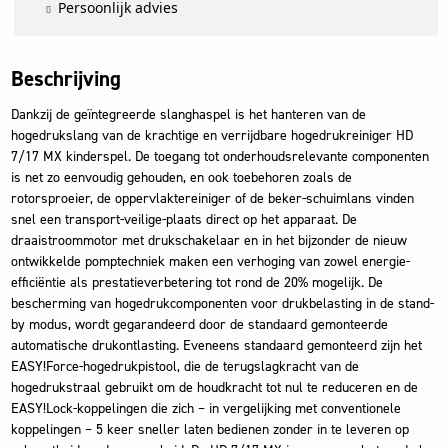
Persoonlijk advies
Beschrijving
Dankzij de geïntegreerde slanghaspel is het hanteren van de
hogedrukslang van de krachtige en verrijdbare hogedrukreiniger HD
7/17 MX kinderspel. De toegang tot onderhoudsrelevante componenten
is net zo eenvoudig gehouden, en ook toebehoren zoals de
rotorsproeier, de oppervlaktereiniger of de beker-schuimlans vinden
snel een transport-veilige-plaats direct op het apparaat. De
draaistroommotor met drukschakelaar en in het bijzonder de nieuw
ontwikkelde pomptechniek maken een verhoging van zowel energie-
efficiëntie als prestatieverbetering tot rond de 20% mogelijk. De
bescherming van hogedrukcomponenten voor drukbelasting in de stand-
by modus, wordt gegarandeerd door de standaard gemonteerde
automatische drukontlasting. Eveneens standaard gemonteerd zijn het
EASY!Force-hogedrukpistool, die de terugslagkracht van de
hogedrukstraal gebruikt om de houdkracht tot nul te reduceren en de
EASY!Lock-koppelingen die zich – in vergelijking met conventionele
koppelingen – 5 keer sneller laten bedienen zonder in te leveren op