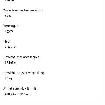
700l/u
Watertoevoer temperatuur
60°C
Vermogen
4.2kW
Kleur
antraciet
Gewicht (met accessoires)
37.105kg
Gewicht inclusief verpakking
4,1kg
Afmetingen (L × B × H)
400 x 455 x 966mm