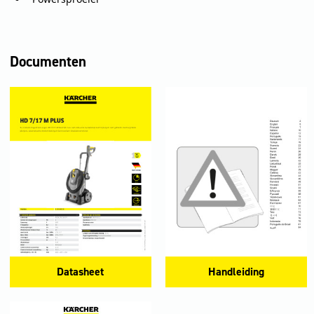
Documenten
Datasheet
Handleiding