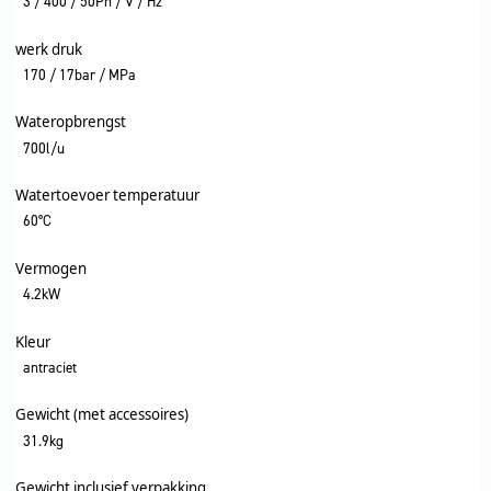
3 / 400 / 50Ph / V / Hz
werk druk
170 / 17bar / MPa
Wateropbrengst
700l/u
Watertoevoer temperatuur
60°C
Vermogen
4.2kW
Kleur
antraciet
Gewicht (met accessoires)
31.9kg
Gewicht inclusief verpakking