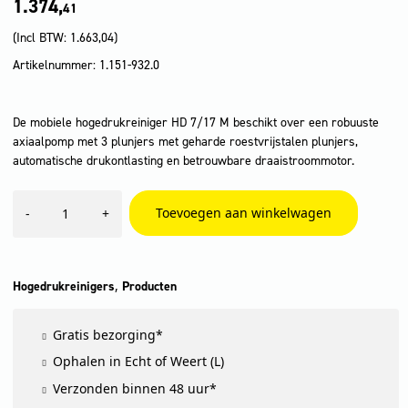
1.374,
41
(Incl BTW:
1.663,04
)
Artikelnummer: 1.151-932.0
De mobiele hogedrukreiniger HD 7/17 M beschikt over een robuuste
axiaalpomp met 3 plunjers met geharde roestvrijstalen plunjers,
automatische drukontlasting en betrouwbare draaistroommotor.
HD
Toevoegen aan winkelwagen
-
+
7/17
M
Plus
aantal
,
Hogedrukreinigers
Producten
Gratis bezorging*
Ophalen in Echt of Weert (L)
Verzonden binnen 48 uur*