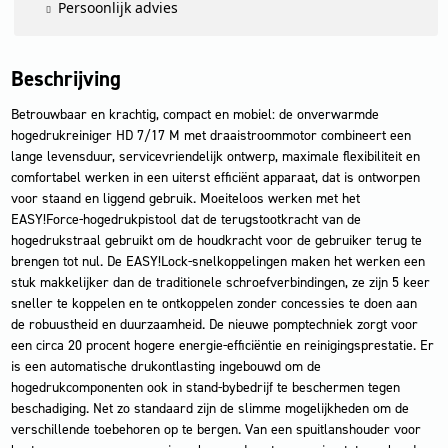
Persoonlijk advies
Beschrijving
Betrouwbaar en krachtig, compact en mobiel: de onverwarmde
hogedrukreiniger HD 7/17 M met draaistroommotor combineert een
lange levensduur, servicevriendelijk ontwerp, maximale flexibiliteit en
comfortabel werken in een uiterst efficiënt apparaat, dat is ontworpen
voor staand en liggend gebruik. Moeiteloos werken met het
EASY!Force-hogedrukpistool dat de terugstootkracht van de
hogedrukstraal gebruikt om de houdkracht voor de gebruiker terug te
brengen tot nul. De EASY!Lock-snelkoppelingen maken het werken een
stuk makkelijker dan de traditionele schroefverbindingen, ze zijn 5 keer
sneller te koppelen en te ontkoppelen zonder concessies te doen aan
de robuustheid en duurzaamheid. De nieuwe pomptechniek zorgt voor
een circa 20 procent hogere energie-efficiëntie en reinigingsprestatie. Er
is een automatische drukontlasting ingebouwd om de
hogedrukcomponenten ook in stand-bybedrijf te beschermen tegen
beschadiging. Net zo standaard zijn de slimme mogelijkheden om de
verschillende toebehoren op te bergen. Van een spuitlanshouder voor