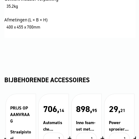
35.2kg
Afmetingen (L × B × H)
400 x 455 x 700mm
BIJBEHORENDE ACCESSOIRES
706,
898,
29,
PRIJS OP
14
95
21
AANVRAA
G
Automatis
Inno foam-
Power
che
set met
sproeier
Straalpisto
+
-
+
-
+
-
+
kunststof
reinigings
25°, 038
Automatische
Inno
Power
ol