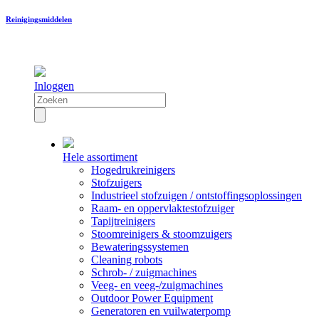
Reinigingsmiddelen
Inloggen
Hele assortiment
Hogedrukreinigers
Stofzuigers
Industrieel stofzuigen / ontstoffingsoplossingen
Raam- en oppervlaktestofzuiger
Tapijtreinigers
Stoomreinigers & stoomzuigers
Bewateringssystemen
Cleaning robots
Schrob- / zuigmachines
Veeg- en veeg-/zuigmachines
Outdoor Power Equipment
Generatoren en vuilwaterpomp