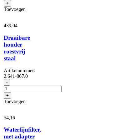
1100
+
l/u.
Toevoegen
-
hoge
druk
439,
04
aantal
Draaibare
houder
roestvrij
staal
Artikelnummer:
2.641-867.0
Draaibare
-
houder
roestvrij
+
staal
Toevoegen
aantal
54,
16
Waterfijnfilter,
met adapter