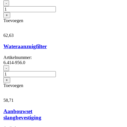
Sproeielement
-
vanaf
1100
+
l/u.
Toevoegen
-
lage
druk
62,
63
aantal
Wateraanzuigfilter
Artikelnummer:
6.414-956.0
Wateraanzuigfilter
-
aantal
+
Toevoegen
58,
71
Aanbouwset
slangbevestiging