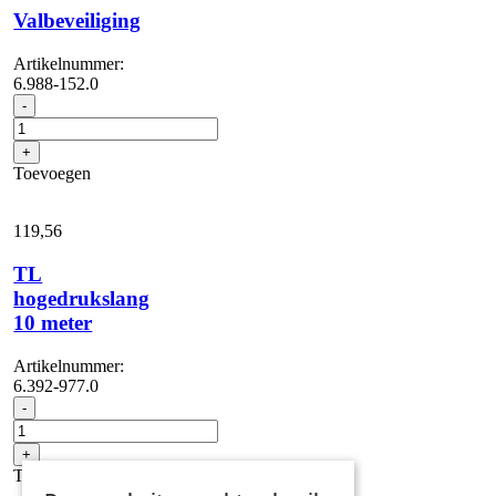
Valbeveiliging
Artikelnummer:
6.988-152.0
Valbeveiliging
-
aantal
+
Toevoegen
119,
56
TL
hogedrukslang
10 meter
Artikelnummer:
6.392-977.0
TL
-
hogedrukslang
10
+
meter
Toevoegen
aantal