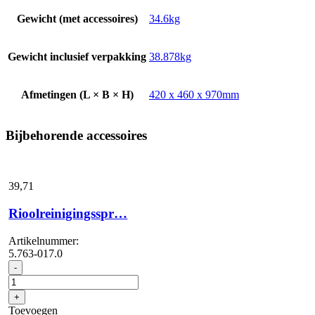
Gewicht (met accessoires)
34.6kg
Gewicht inclusief verpakking
38.878kg
Afmetingen (L × B × H)
420 x 460 x 970mm
Bijbehorende accessoires
39,
71
Rioolreinigingsspr…
Artikelnummer:
5.763-017.0
Rioolreinigingsspr...
-
aantal
+
Toevoegen