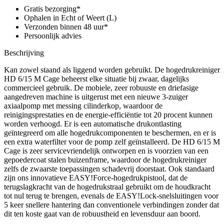
anniversary
Gratis bezorging*
edition
Ophalen in Echt of Weert (L)
aantal
Verzonden binnen 48 uur*
Persoonlijk advies
Beschrijving
Kan zowel staand als liggend worden gebruikt. De hogedrukreiniger
HD 6/15 M Cage beheerst elke situatie bij zwaar, dagelijks
commercieel gebruik. De mobiele, zeer robuuste en driefasige
aangedreven machine is uitgerust met een nieuwe 3-zuiger
axiaalpomp met messing cilinderkop, waardoor de
reinigingsprestaties en de energie-efficiëntie tot 20 procent kunnen
worden verhoogd. Er is een automatische drukontlasting
geïntegreerd om alle hogedrukcomponenten te beschermen, en er is
een extra waterfilter voor de pomp zelf geïnstalleerd. De HD 6/15 M
Cage is zeer servicevriendelijk ontworpen en is voorzien van een
gepoedercoat stalen buizenframe, waardoor de hogedrukreiniger
zelfs de zwaarste toepassingen schadevrij doorstaat. Ook standaard
zijn ons innovatieve EASY!Force-hogedrukpistool, dat de
terugslagkracht van de hogedrukstraal gebruikt om de houdkracht
tot nul terug te brengen, evenals de EASY!Lock-snelsluitingen voor
5 keer snellere hantering dan conventionele verbindingen zonder dat
dit ten koste gaat van de robuustheid en levensduur aan boord.