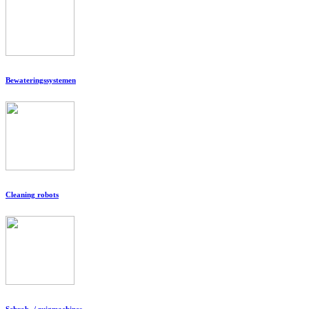
Bewateringssystemen
Cleaning robots
Schrob- / zuigmachines