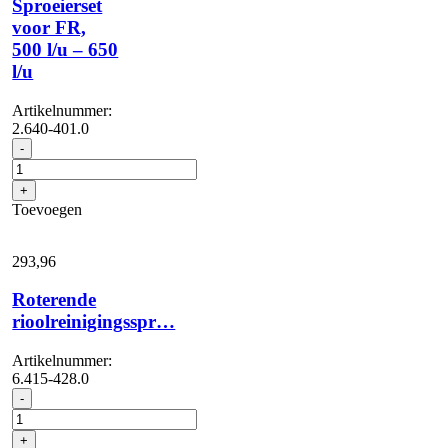
Sproeierset
voor FR,
500 l/u – 650
l/u
Artikelnummer:
2.640-401.0
Sproeierset
-
voor
FR,
+
500
Toevoegen
l/u
-
650
293,
96
l/u
aantal
Roterende
rioolreinigingsspr…
Artikelnummer:
6.415-428.0
Roterende
-
rioolreinigingsspr...
aantal
+