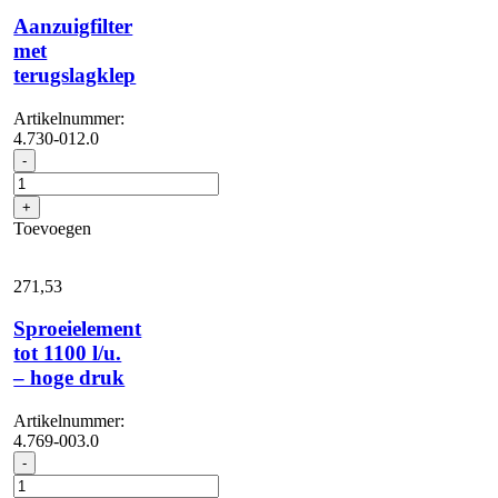
Aanzuigfilter
met
terugslagklep
Artikelnummer:
4.730-012.0
Aanzuigfilter
-
met
terugslagklep
+
aantal
Toevoegen
271,
53
Sproeielement
tot 1100 l/u.
– hoge druk
Artikelnummer:
4.769-003.0
Sproeielement
-
tot