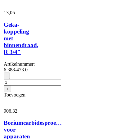
13,
05
Geka-
koppeling
met
binnendraad,
R 3/4″
Artikelnummer:
6.388-473.0
Geka-
-
koppeling
met
+
binnendraad,
Toevoegen
R
3/4"
aantal
906,
32
Boriumcarbidesproe…
voor
apparaten