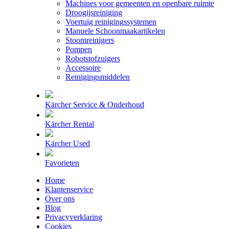
Machines voor gemeenten en openbare ruimte
Droogijsreiniging
Voertuig reinigingssystemen
Manuele Schoonmaakartikelen
Stoomreinigers
Pompen
Robotstofzuigers
Accessoire
Reinigingsmiddelen
Kärcher Service & Onderhoud
Kärcher Rental
Kärcher Used
Favorieten
Home
Klantenservice
Over ons
Blog
Privacyverklaring
Cookies