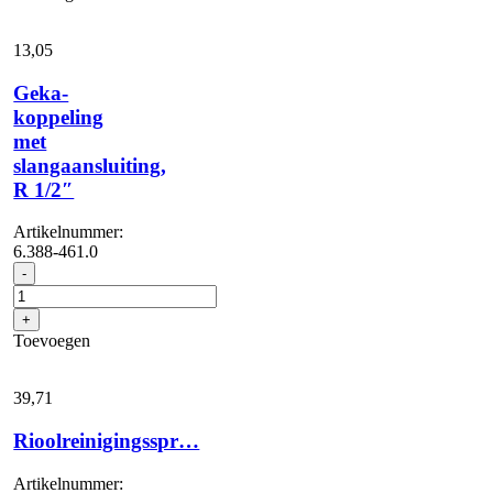
13,
05
Geka-
koppeling
met
slangaansluiting,
R 1/2″
Artikelnummer:
6.388-461.0
Geka-
-
koppeling
met
+
slangaansluiting,
Toevoegen
R
1/2"
aantal
39,
71
Rioolreinigingsspr…
Artikelnummer: