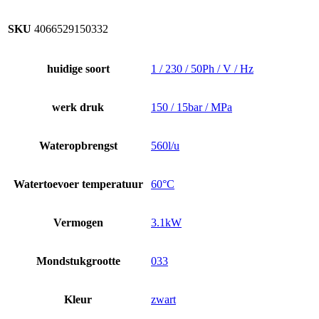
SKU
4066529150332
huidige soort
1 / 230 / 50Ph / V / Hz
werk druk
150 / 15bar / MPa
Wateropbrengst
560l/u
Watertoevoer temperatuur
60°C
Vermogen
3.1kW
Mondstukgrootte
033
Kleur
zwart