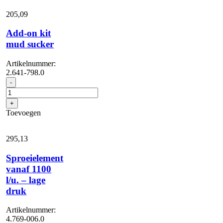
205,
09
Add-on kit
mud sucker
Artikelnummer:
2.641-798.0
Add-
-
on
kit
+
mud
Toevoegen
sucker
aantal
295,
13
Sproeielement
vanaf 1100
l/u. – lage
druk
Artikelnummer:
4.769-006.0