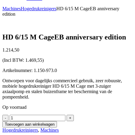
Machines
Hogedrukreinigers
HD 6/15 M CageEB anniversary
edition
HD 6/15 M CageEB anniversary edition
1.214,
50
(Incl BTW:
1.469,55
)
Artikelnummer: 1.150-973.0
Ontworpen voor dagelijks commercieel gebruik, zeer robuuste,
mobiele hogedrukreiniger HD 6/15 M Cage met 3-zuiger
axiaalpomp en stalen buizenframe ter bescherming van de
pompeenheid.
Op voorraad
HD
-
+
6/15
Toevoegen aan winkelwagen
M
Hogedrukreinigers
,
Machines
CageEB