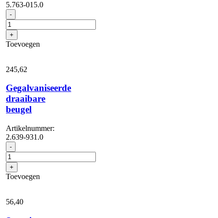
5.763-015.0
Rioolreinigingsspr...
-
aantal
+
Toevoegen
245,
62
Gegalvaniseerde
draaibare
beugel
Artikelnummer:
2.639-931.0
Gegalvaniseerde
-
draaibare
beugel
+
aantal
Toevoegen
56,
40