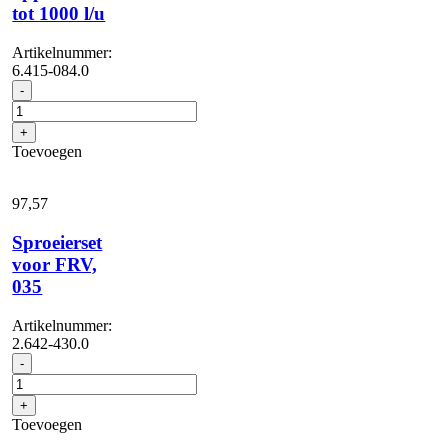
tot 1000 l/u
Artikelnummer:
6.415-084.0
Boriumcarbidesproe...
-
voor
apparaten
+
tot
Toevoegen
1000
l/u
aantal
97,
57
Sproeierset
voor FRV,
035
Artikelnummer:
2.642-430.0
Sproeierset
-
voor
FRV,
+
035
Toevoegen
aantal