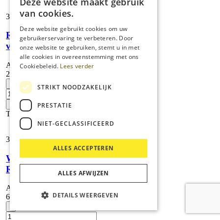
Deze website maakt gebruik
van cookies.
32,
24
Deze website gebruikt cookies om uw
Rubberstrip
gebruikerservaring te verbeteren. Door
voor FRV 30
onze website te gebruiken, stemt u in met
alle cookies in overeenstemming met ons
Artikelnummer:
Cookiebeleid.
Lees verder
2.642-910.0
Rubberstrip
-
STRIKT NOODZAKELIJK
voor
FRV
+
PRESTATIE
30
Toevoegen
aantal
NIET-GECLASSIFICEERD
3.184,
71
ALLES ACCEPTEREN
WS
Regenerator
ALLES AFWIJZEN
Artikelnummer:
DETAILS WEERGEVEN
6.368-465.0
WS
-
Regenerator