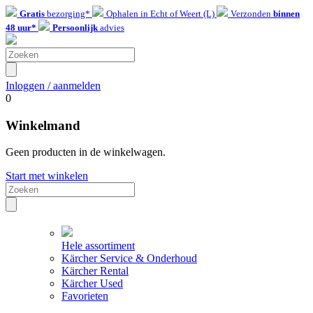
Gratis
bezorging*
Ophalen in Echt of Weert (L)
Verzonden
binnen
48 uur*
Persoonlijk
advies
Inloggen / aanmelden
0
Winkelmand
Geen producten in de winkelwagen.
Start met winkelen
Hele assortiment
Kärcher Service & Onderhoud
Kärcher Rental
Kärcher Used
Favorieten