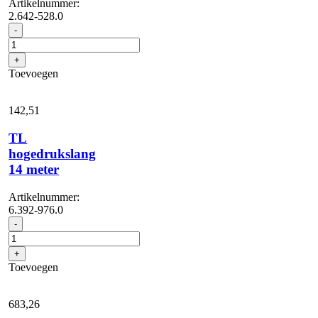
Artikelnummer:
2.642-528.0
Aanbouwset
-
slangbevestiging
aantal
+
Toevoegen
142,
51
TL
hogedrukslang
14 meter
Artikelnummer:
6.392-976.0
TL
-
hogedrukslang
14
+
meter
Toevoegen
aantal
683,
26