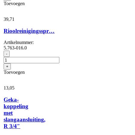
Toevoegen
39,
71
Rioolreinigingsspr…
Artikelnummer:
5.763-016.0
Rioolreinigingsspr...
-
aantal
+
Toevoegen
13,
05
Geka-
koppeling
met
slangaansluiting,
R 3/4″