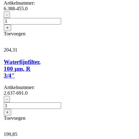
Artikelnummer:
6.388-455.0
Geka-
-
koppeling
met
+
slangaansluiting,
Toevoegen
R
3/4"
aantal
204,
31
Waterfijnfilter,
100 μm, R
3/4″
Artikelnummer:
2.637-691.0
Waterfijnfilter,
-
100
μm,
+
R
Toevoegen
3/4"
aantal
199,
85