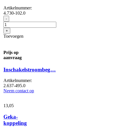
Artikelnummer:
4.730-102.0
Waterfijnfilter,
-
met
adapter
+
aantal
Toevoegen
Prijs op
aanvraag
Inschakelstroombeg…
Artikelnummer:
2.637-495.0
Neem contact op
13,
05
Geka-
koppeling