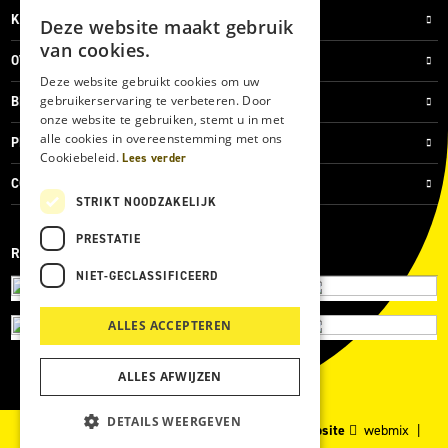
KLANTENSERVICE
Deze website maakt gebruik
van cookies.
OVER ONS
Deze website gebruikt cookies om uw
gebruikerservaring te verbeteren. Door
BLOG
onze website te gebruiken, stemt u in met
alle cookies in overeenstemming met ons
PRIVACYVERKLARING
Cookiebeleid.
Lees verder
COOKIES
STRIKT NOODZAKELIJK
PRESTATIE
REVIEWMERK
NIET-GECLASSIFICEERD
ALLES ACCEPTEREN
ALLES AFWIJZEN
DETAILS WEERGEVEN
© 2026 Kärcher Store Blankers |
Maatwerk website
webmix |
Powered by
Marker Media