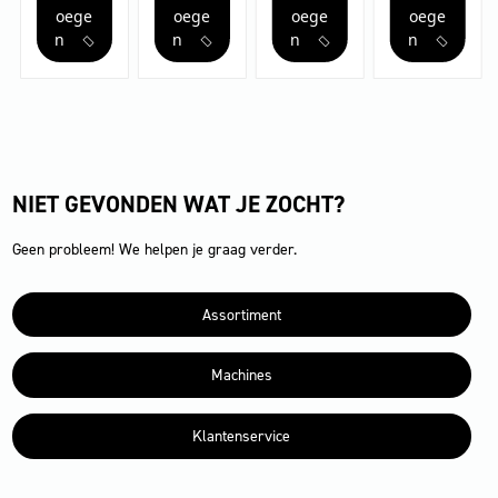
van
90
aantal
oege
oege
oege
oege
glasvezel
mm
n
n
n
n
aantal
aantal
NIET GEVONDEN WAT JE ZOCHT?
of
Geen probleem! We helpen je graag verder.
Assortiment
Machines
Klantenservice