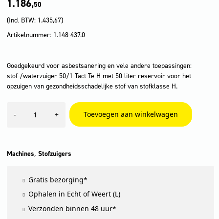
1.186,
50
(Incl BTW:
1.435,67
)
Artikelnummer: 1.148-437.0
Goedgekeurd voor asbestsanering en vele andere toepassingen:
stof-/waterzuiger 50/1 Tact Te H met 50-liter reservoir voor het
opzuigen van gezondheidsschadelijke stof van stofklasse H.
NT
Toevoegen aan winkelwagen
-
+
50/1
Tact
Te
H
aantal
,
Machines
Stofzuigers
Gratis bezorging*
Ophalen in Echt of Weert (L)
Verzonden binnen 48 uur*