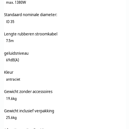
max. 1380W
Standaard nominale diameter:
ID 35
Lengte rubberen stroomkabel
7.5m
geluidsniveau
69dB(A)
Kleur
antraciet
Gewicht zonder accessoires
19.6kg
Gewicht inclusief verpakking
25.6kg