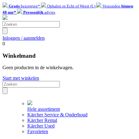
Gratis
bezorging*
Ophalen in Echt of Weert (L)
Verzonden
binnen
48 uur*
Persoonlijk
advies
Inloggen / aanmelden
0
Winkelmand
Geen producten in de winkelwagen.
Start met winkelen
Hele assortiment
Kärcher Service & Onderhoud
Kärcher Rental
Kärcher Used
Favorieten