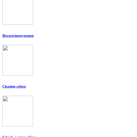
Bewateringssystemen
Cleaning robots
Schrob- / zuigmachines