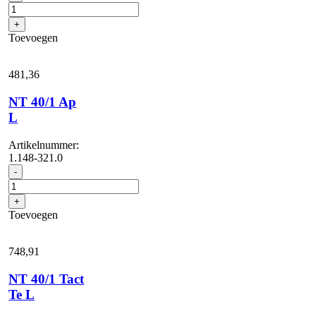
30/1
Tact
+
Te
Toevoegen
M
aantal
481,
36
NT 40/1 Ap
L
Artikelnummer:
1.148-321.0
NT
-
40/1
Ap
+
L
Toevoegen
aantal
748,
91
NT 40/1 Tact
Te L