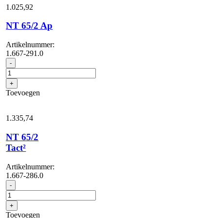
1.025,
92
NT 65/2 Ap
Artikelnummer:
1.667-291.0
NT
-
65/2
Ap
+
aantal
Toevoegen
1.335,
74
NT 65/2
Tact²
Artikelnummer:
1.667-286.0
NT
-
65/2
Tact²
+
aantal
Toevoegen