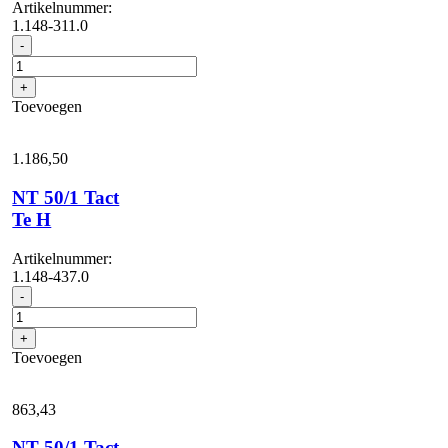
Artikelnummer:
1.148-311.0
NT
-
40/1
Tact
+
Te
Toevoegen
L
aantal
1.186,
50
NT 50/1 Tact
Te H
Artikelnummer:
1.148-437.0
NT
-
50/1
Tact
+
Te
Toevoegen
H
aantal
863,
43
NT 50/1 Tact