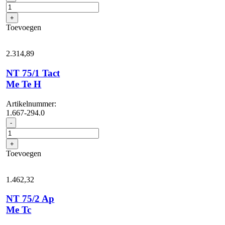
70/3
Me
+
Tc
Toevoegen
aantal
2.314,
89
NT 75/1 Tact
Me Te H
Artikelnummer:
1.667-294.0
NT
-
75/1
Tact
+
Me
Toevoegen
Te
H
aantal
1.462,
32
NT 75/2 Ap
Me Tc