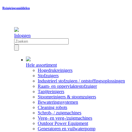
Reinigingsmiddelen
Inloggen
Hele assortiment
Hogedrukreinigers
Stofzuigers
Industrieel stofzuigen / ontstoffingsoplossingen
Raam- en oppervlaktestofzuiger
Tapijtreinigers
Stoomreinigers & stoomzuigers
Bewateringssystemen
Cleaning robots
Schrob- / zuigmachines
Veeg- en veeg-/zuigmachines
Outdoor Power Equipment
Generatoren en vuilwaterpomp