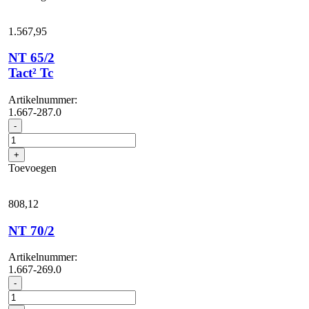
1.567,
95
NT 65/2
Tact² Tc
Artikelnummer:
1.667-287.0
NT
-
65/2
Tact²
+
Tc
Toevoegen
aantal
808,
12
NT 70/2
Artikelnummer:
1.667-269.0
NT
-
70/2
aantal