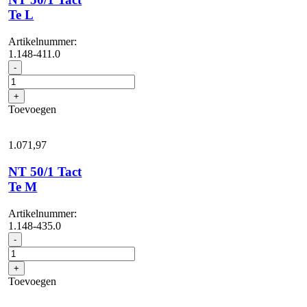
Te L
Artikelnummer:
1.148-411.0
NT
-
50/1
Tact
+
Te
Toevoegen
L
aantal
1.071,
97
NT 50/1 Tact
Te M
Artikelnummer:
1.148-435.0
NT
-
50/1
Tact
+
Te
Toevoegen
M
aantal