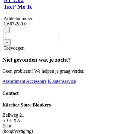
NT 75/2
Tact² Me Tc
Artikelnummer:
1.667-289.0
NT
-
75/2
Tact²
+
Me
Toevoegen
Tc
aantal
Niet gevonden wat je zocht?
Geen probleem! We helpen je graag verder.
Assortiment
Accessoire
Klantenservice
Contact
Kärcher Store Blankers
Bellweg 21
6101 XA
Echt
(hoofdvestiging)