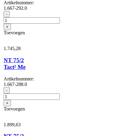
Artikelnummer:
1.667-292.0
NT
-
75/2
Ap
+
Me
Toevoegen
Tc
aantal
1.745,
28
NT 75/2
Tact² Me
Artikelnummer:
1.667-288.0
NT
-
75/2
Tact²
+
Me
Toevoegen
aantal
1.899,
63