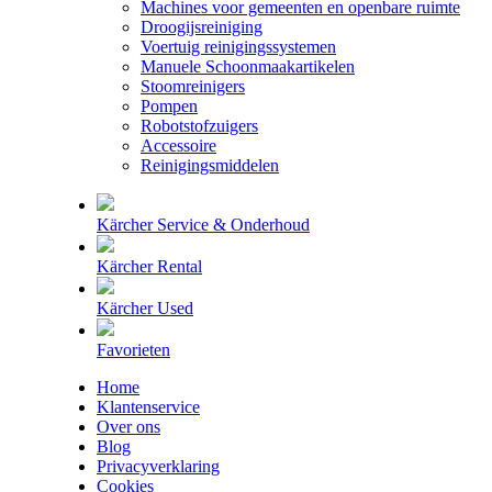
Machines voor gemeenten en openbare ruimte
Droogijsreiniging
Voertuig reinigingssystemen
Manuele Schoonmaakartikelen
Stoomreinigers
Pompen
Robotstofzuigers
Accessoire
Reinigingsmiddelen
Kärcher Service & Onderhoud
Kärcher Rental
Kärcher Used
Favorieten
Home
Klantenservice
Over ons
Blog
Privacyverklaring
Cookies