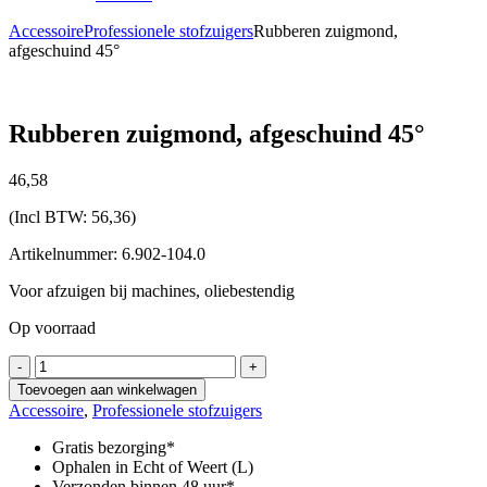
Accessoire
Professionele stofzuigers
Rubberen zuigmond,
afgeschuind 45°
Rubberen zuigmond, afgeschuind 45°
46,
58
(Incl BTW:
56,36
)
Artikelnummer: 6.902-104.0
Voor afzuigen bij machines, oliebestendig
Op voorraad
Rubberen
-
+
zuigmond,
Toevoegen aan winkelwagen
afgeschuind
Accessoire
,
Professionele stofzuigers
45°
aantal
Gratis bezorging*
Ophalen in Echt of Weert (L)
Verzonden binnen 48 uur*