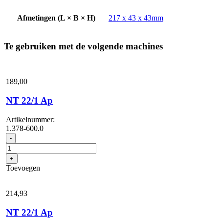
Afmetingen (L × B × H)
217 x 43 x 43mm
Te gebruiken met de volgende machines
189,
00
NT 22/1 Ap
Artikelnummer:
1.378-600.0
NT
-
22/1
Ap
+
aantal
Toevoegen
214,
93
NT 22/1 Ap