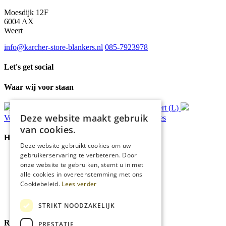
Moesdijk 12F
6004 AX
Weert
info@karcher-store-blankers.nl
085-7923978
Let's get social
Waar wij voor staan
Gratis
bezorging*
Ophalen in Echt of Weert (L)
Deze website maakt gebruik
Verzonden
binnen 48 uur*
Persoonlijk
advies
van cookies.
Handige Links
Deze website gebruikt cookies om uw
gebruikerservaring te verbeteren. Door
Home
onze website te gebruiken, stemt u in met
Klantenservice
alle cookies in overeenstemming met ons
Over ons
Cookiebeleid.
Lees verder
Blog
Privacyverklaring
Cookies
STRIKT NOODZAKELIJK
Reviewmerk
PRESTATIE