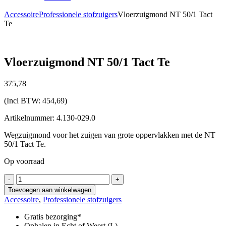
Accessoire
Professionele stofzuigers
Vloerzuigmond NT 50/1 Tact
Te
Vloerzuigmond NT 50/1 Tact Te
375,
78
(Incl BTW:
454,69
)
Artikelnummer: 4.130-029.0
Wegzuigmond voor het zuigen van grote oppervlakken met de NT
50/1 Tact Te.
Op voorraad
Vloerzuigmond
-
+
NT
Toevoegen aan winkelwagen
50/1
Accessoire
,
Professionele stofzuigers
Tact
Te
Gratis bezorging*
aantal
Ophalen in Echt of Weert (L)