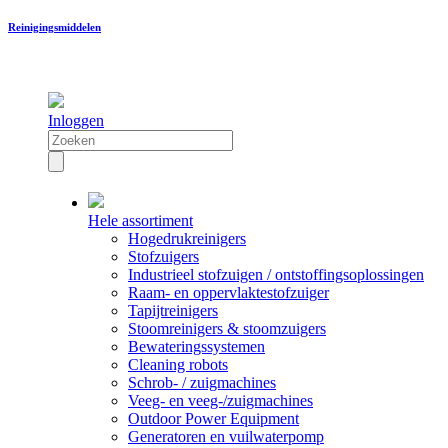
Reinigingsmiddelen
Inloggen
Hele assortiment
Hogedrukreinigers
Stofzuigers
Industrieel stofzuigen / ontstoffingsoplossingen
Raam- en oppervlaktestofzuiger
Tapijtreinigers
Stoomreinigers & stoomzuigers
Bewateringssystemen
Cleaning robots
Schrob- / zuigmachines
Veeg- en veeg-/zuigmachines
Outdoor Power Equipment
Generatoren en vuilwaterpomp