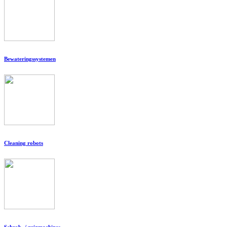
Bewateringssystemen
Cleaning robots
Schrob- / zuigmachines