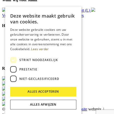
Gratis
bezorging*
Ophalen in Echt of Weert (L)
Deze website maakt gebruik
Verzonden
binnen 48 uur*
Persoonlijk
advies
van cookies.
Handige Links
Deze website gebruikt cookies om uw
gebruikerservaring te verbeteren. Door
Home
onze website te gebruiken, stemt u in met
Klantenservice
alle cookies in overeenstemming met ons
Over ons
Cookiebeleid.
Lees verder
Blog
Privacyverklaring
Cookies
STRIKT NOODZAKELIJK
Reviewmerk
PRESTATIE
NIET-GECLASSIFICEERD
ALLES ACCEPTEREN
ALLES AFWIJZEN
© 2026 Kärcher Store Blankers |
Maatwerk website
webmix |