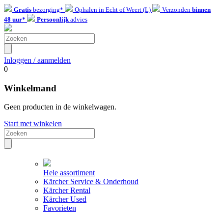
Gratis
bezorging*
Ophalen in Echt of Weert (L)
Verzonden
binnen
48 uur*
Persoonlijk
advies
Inloggen / aanmelden
0
Winkelmand
Geen producten in de winkelwagen.
Start met winkelen
Hele assortiment
Kärcher Service & Onderhoud
Kärcher Rental
Kärcher Used
Favorieten