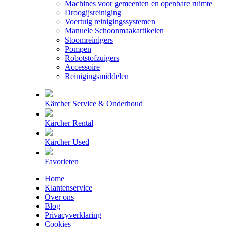
Machines voor gemeenten en openbare ruimte
Droogijsreiniging
Voertuig reinigingssystemen
Manuele Schoonmaakartikelen
Stoomreinigers
Pompen
Robotstofzuigers
Accessoire
Reinigingsmiddelen
Kärcher Service & Onderhoud
Kärcher Rental
Kärcher Used
Favorieten
Home
Klantenservice
Over ons
Blog
Privacyverklaring
Cookies