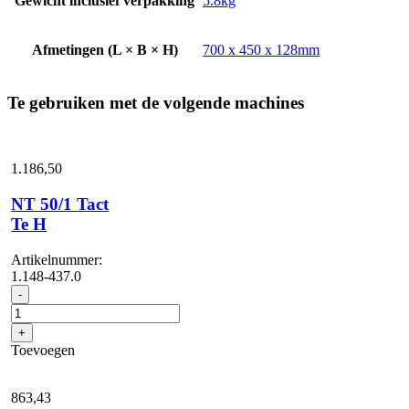
Gewicht inclusief verpakking
5.8kg
Afmetingen (L × B × H)
700 x 450 x 128mm
Te gebruiken met de volgende machines
1.186,
50
NT 50/1 Tact
Te H
Artikelnummer:
1.148-437.0
NT
-
50/1
Tact
+
Te
Toevoegen
H
aantal
863,
43