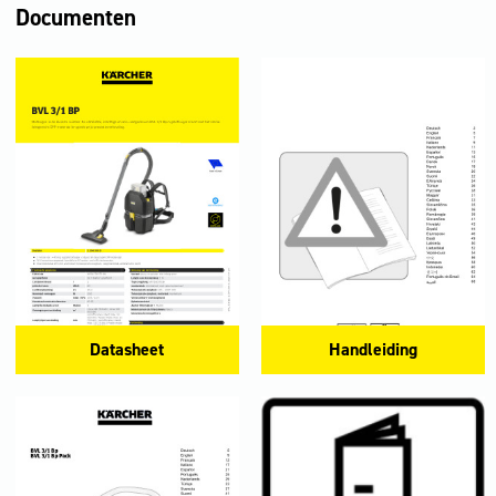
Documenten
Datasheet
Handleiding