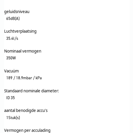
geluidsniveau
65dB(A)
Luchtverplaatsing
35.4l/s
Nominaal vermogen
350W
Vacuüm
189 / 18.9mbar / kPa
Standaard nominale diameter:
ID 35
aantal benodigde accu's
1Stuk(s)
Vermogen per acculading