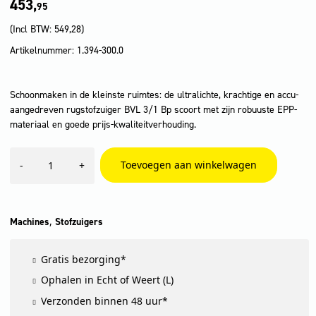
453,
95
(Incl BTW:
549,28
)
Artikelnummer: 1.394-300.0
Schoonmaken in de kleinste ruimtes: de ultralichte, krachtige en accu-
aangedreven rugstofzuiger BVL 3/1 Bp scoort met zijn robuuste EPP-
materiaal en goede prijs-kwaliteitverhouding.
BVL
Toevoegen aan winkelwagen
-
+
3/1
Bp
aantal
,
Machines
Stofzuigers
Gratis bezorging*
Ophalen in Echt of Weert (L)
Verzonden binnen 48 uur*