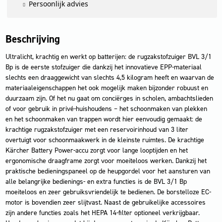
Persoonlijk advies
Beschrijving
Ultralicht, krachtig en werkt op batterijen: de rugzakstofzuiger BVL 3/1
Bp is de eerste stofzuiger die dankzij het innovatieve EPP-materiaal
slechts een draaggewicht van slechts 4,5 kilogram heeft en waarvan de
materiaaleigenschappen het ook mogelijk maken bijzonder robuust en
duurzaam zijn. Of het nu gaat om conciërges in scholen, ambachtslieden
of voor gebruik in privé-huishoudens – het schoonmaken van plekken
en het schoonmaken van trappen wordt hier eenvoudig gemaakt: de
krachtige rugzakstofzuiger met een reservoirinhoud van 3 liter
overtuigt voor schoonmaakwerk in de kleinste ruimtes. De krachtige
Kärcher Battery Power-accu zorgt voor lange looptijden en het
ergonomische draagframe zorgt voor moeiteloos werken. Dankzij het
praktische bedieningspaneel op de heupgordel voor het aansturen van
alle belangrijke bedienings- en extra functies is de BVL 3/1 Bp
moeiteloos en zeer gebruiksvriendelijk te bedienen. De borstelloze EC-
motor is bovendien zeer slijtvast. Naast de gebruikelijke accessoires
zijn andere functies zoals het HEPA 14-filter optioneel verkrijgbaar.