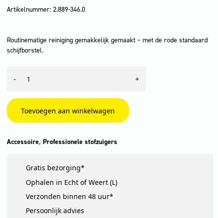
Artikelnummer: 2.889-346.0
Routinematige reiniging gemakkelijk gemaakt – met de rode standaard
schijfborstel.
Zuigslang,
-
+
T,
DN
35,
lengte
Toevoegen aan winkelwagen
1
m,
clip
,
Accessoire
Professionele stofzuigers
2.0,
kliksluiting
aantal
Gratis bezorging*
Ophalen in Echt of Weert (L)
Verzonden binnen 48 uur*
Persoonlijk advies