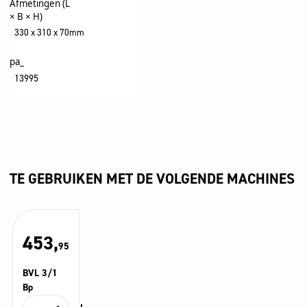
Afmetingen (L
× B × H)
330 x 310 x 70mm
pa_
13995
TE GEBRUIKEN MET DE VOLGENDE MACHINES
453,
95
BVL 3/1
Bp