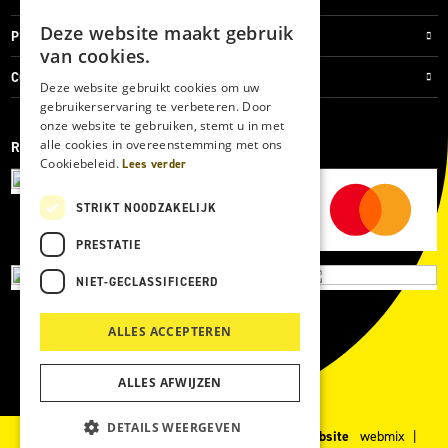
Deze website maakt gebruik
PRIVACYVERKLARING
van cookies.
COOKIES
Deze website gebruikt cookies om uw
gebruikerservaring te verbeteren. Door
onze website te gebruiken, stemt u in met
alle cookies in overeenstemming met ons
REVIEWMERK
Cookiebeleid.
Lees verder
STRIKT NOODZAKELIJK
PRESTATIE
NIET-GECLASSIFICEERD
ALLES ACCEPTEREN
ALLES AFWIJZEN
DETAILS WEERGEVEN
© 2026 Kärcher Store Blankers |
Maatwerk website
webmix |