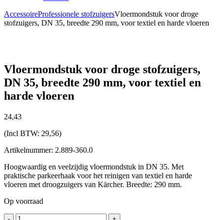
Accessoire
Professionele stofzuigers
Vloermondstuk voor droge
stofzuigers, DN 35, breedte 290 mm, voor textiel en harde vloeren
Vloermondstuk voor droge stofzuigers,
DN 35, breedte 290 mm, voor textiel en
harde vloeren
24,
43
(Incl BTW:
29,56
)
Artikelnummer: 2.889-360.0
Hoogwaardig en veelzijdig vloermondstuk in DN 35. Met
praktische parkeerhaak voor het reinigen van textiel en harde
vloeren met droogzuigers van Kärcher. Breedte: 290 mm.
Op voorraad
Vloermondstuk
-
+