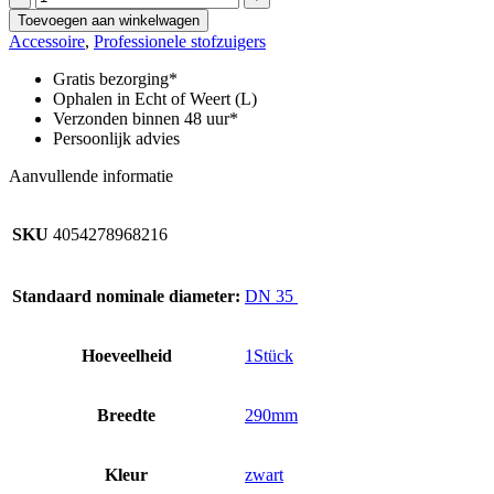
voor
Toevoegen aan winkelwagen
droge
Accessoire
,
Professionele stofzuigers
stofzuigers,
DN
Gratis bezorging*
35,
Ophalen in Echt of Weert (L)
breedte
Verzonden binnen 48 uur*
290
Persoonlijk advies
mm,
voor
Aanvullende informatie
textiel
en
harde
SKU
4054278968216
vloeren
aantal
Standaard nominale diameter:
DN 35
Hoeveelheid
1Stück
Breedte
290mm
Kleur
zwart