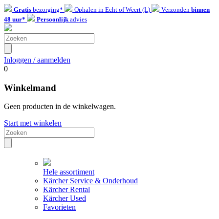
Gratis
bezorging*
Ophalen in Echt of Weert (L)
Verzonden
binnen
48 uur*
Persoonlijk
advies
Inloggen / aanmelden
0
Winkelmand
Geen producten in de winkelwagen.
Start met winkelen
Hele assortiment
Kärcher Service & Onderhoud
Kärcher Rental
Kärcher Used
Favorieten