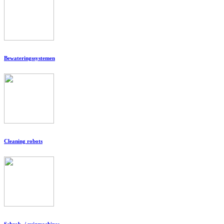
Bewateringssystemen
Cleaning robots
Schrob- / zuigmachines