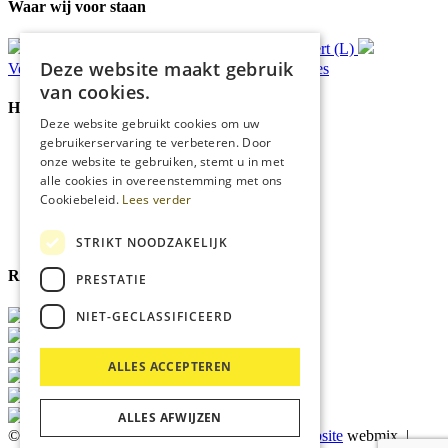
Waar wij voor staan
Gratis
bezorging*
Ophalen in Echt of Weert (L)
Deze website maakt gebruik
Verzonden
binnen 48 uur*
Persoonlijk
advies
van cookies.
Handige Links
Deze website gebruikt cookies om uw
gebruikerservaring te verbeteren. Door
Home
onze website te gebruiken, stemt u in met
Klantenservice
alle cookies in overeenstemming met ons
Over ons
Cookiebeleid.
Lees verder
Blog
Privacyverklaring
Cookies
STRIKT NOODZAKELIJK
Reviewmerk
PRESTATIE
NIET-GECLASSIFICEERD
ALLES ACCEPTEREN
ALLES AFWIJZEN
© 2026 Kärcher Store Blankers |
Maatwerk website
webmix |