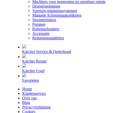
Machines voor gemeenten en openbare ruimte
Droogijsreiniging
Voertuig reinigingssystemen
Manuele Schoonmaakartikelen
Stoomreinigers
Pompen
Robotstofzuigers
Accessoire
Reinigingsmiddelen
Kärcher Service & Onderhoud
Kärcher Rental
Kärcher Used
Favorieten
Home
Klantenservice
Over ons
Blog
Privacyverklaring
Cookies