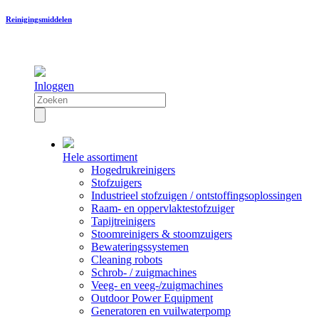
Reinigingsmiddelen
Inloggen
Hele assortiment
Hogedrukreinigers
Stofzuigers
Industrieel stofzuigen / ontstoffingsoplossingen
Raam- en oppervlaktestofzuiger
Tapijtreinigers
Stoomreinigers & stoomzuigers
Bewateringssystemen
Cleaning robots
Schrob- / zuigmachines
Veeg- en veeg-/zuigmachines
Outdoor Power Equipment
Generatoren en vuilwaterpomp