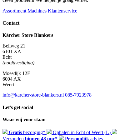
Geen probleem! We helpen je graag verder.
mm,
voor
Assortiment
Machines
Klantenservice
textiel
en
Contact
harde
vloeren
aantal
Kärcher Store Blankers
Bellweg 21
6101 XA
Echt
(hoofdvestiging)
Moesdijk 12F
6004 AX
Weert
info@karcher-store-blankers.nl
085-7923978
Let's get social
Waar wij voor staan
Gratis
bezorging*
Ophalen in Echt of Weert (L)
Verzonden
binnen 48 uur*
Persoonlijk
advies