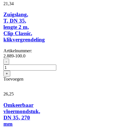
Classic,
21,
34
T
8/1,
Zuigslang,
T
T, DN 35,
11/1
lengte 2 m,
Classic
aantal
Clip Classic,
klikvergrendeling
Artikelnummer:
2.889-100.0
Zuigslang,
-
T,
DN
+
35,
Toevoegen
lengte
2
m,
26,
25
Clip
Classic,
Omkeerbaar
klikvergrendeling
vloermondstuk,
aantal
DN 35, 270
mm