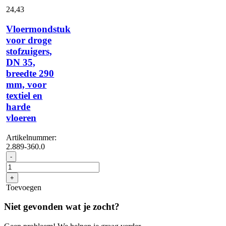
24,
43
Vloermondstuk
voor droge
stofzuigers,
DN 35,
breedte 290
mm, voor
textiel en
harde
vloeren
Artikelnummer:
2.889-360.0
Vloermondstuk
-
voor
droge
+
stofzuigers,
Toevoegen
DN
35,
Niet gevonden wat je zocht?
breedte
290