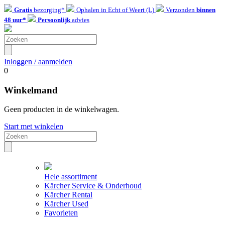
Gratis
bezorging*
Ophalen in Echt of Weert (L)
Verzonden
binnen
48 uur*
Persoonlijk
advies
Inloggen / aanmelden
0
Winkelmand
Geen producten in de winkelwagen.
Start met winkelen
Hele assortiment
Kärcher Service & Onderhoud
Kärcher Rental
Kärcher Used
Favorieten