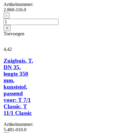
Artikelnummer:
2.860-116.0
Mondstukset:
-
Plintenzuigmond,
Meubelzuigmond,
+
Zuigborstel,
Toevoegen
ID
35
aantal
4,
42
Zuigbuis, T,
DN 35,
lengte 350
mm,
kunststof,
passend
voor: T 7/1
Classic, T
11/1 Classic
Artikelnummer:
5.481-010.0