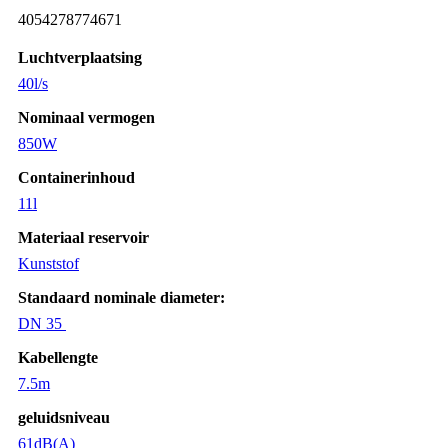
4054278774671
Luchtverplaatsing
40l/s
Nominaal vermogen
850W
Containerinhoud
11l
Materiaal reservoir
Kunststof
Standaard nominale diameter:
DN 35
Kabellengte
7.5m
geluidsniveau
61dB(A)