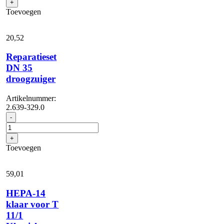
+
T
voor
Toevoegen
15
T
aantal
10/1
en
20,
52
T
11/1
Reparatieset
aantal
DN 35
droogzuiger
Artikelnummer:
2.639-329.0
Reparatieset
-
DN
35
+
droogzuiger
Toevoegen
aantal
59,
01
HEPA-14
klaar voor T
11/1