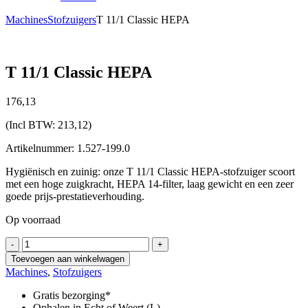
Machines
Stofzuigers
T 11/1 Classic HEPA
T 11/1 Classic HEPA
176,
13
(Incl BTW:
213,12
)
Artikelnummer: 1.527-199.0
Hygiënisch en zuinig: onze T 11/1 Classic HEPA-stofzuiger scoort
met een hoge zuigkracht, HEPA 14-filter, laag gewicht en een zeer
goede prijs-prestatieverhouding.
Op voorraad
T
-
+
11/1
Toevoegen aan winkelwagen
Classic
Machines
,
Stofzuigers
HEPA
aantal
Gratis bezorging*
Ophalen in Echt of Weert (L)