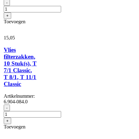
Zuigbuis,
-
T,
DN
+
35,
Toevoegen
lengte
350
mm,
15,
05
kunststof,
passend
Vlies
voor:
filterzakken,
T
10 Stuk(s), T
7/1
Classic,
7/1 Classic,
T
T 8/1, T 11/1
11/1
Classic
Classic
aantal
Artikelnummer:
6.904-084.0
Vlies
-
filterzakken,
10
+
Stuk(s),
Toevoegen
T
7/1