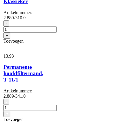
Klassieker
Artikelnummer:
2.889-310.0
HEPA-
-
14
klaar
+
voor
Toevoegen
T
11/1
Klassieker
13,
93
aantal
Permanente
hoofdfiltermand,
T 11/1
Artikelnummer:
2.889-341.0
Permanente
-
hoofdfiltermand,
T
+
11/1
Toevoegen
aantal