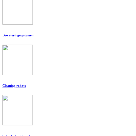
Bewateringssystemen
Cleaning robots
Schrob- / zuigmachines