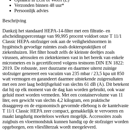
Verzonden binnen 48 uur*
Persoonlijk advies
Beschrijving
Dankzij het standaard HEPA-14-filter met een filtratie- en
afscheidingspercentage van 99,995 procent voldoet onze T 11/1
Classic HEPA-stofzuiger ook aan de veiligheidsnormen in
hygiënisch gevoelige ruimtes zoals dokterspraktijken of
ziekenhuizen. Het filter houdt zelfs de kleinste deeltjes zoals
virussen, aërosolen en ziektekiemen vast in het bereik van enkele
micrometers en is gecertificeerd volgens testnorm DIN EN 1822:
2019. De robuuste, zeer duurzame en daarmee uiterst zuinige
stofzuiger genereert een vacuüm van 235 mbar / 23,5 kpa uit 850
watt vermogen en garandeert daarmee uitstekende zuigresultaten
met een zeer laag bedrijfsgeluid van slechts 61 dB (A). Dit betekent
dat hij op elk moment van de dag kan worden gebruikt, ook waar
geluid moet worden vermeden. Met een containervolume van 11
liter, een gewicht van slechts 4,2 kilogram, een praktische
draaggreep en de ergonomisch gevormde elleboog is de kantelvaste
T 11/1 Classic HEPA zeer compact, gemakkelijk te vervoeren en
maakt langdurig moeiteloos werken mogelijk. Accessoires zoals
zuigbuis en vloermondstuk kunnen handig op de stofzuiger worden
opgeborgen, een vliesfilterzak wordt meegeleverd.