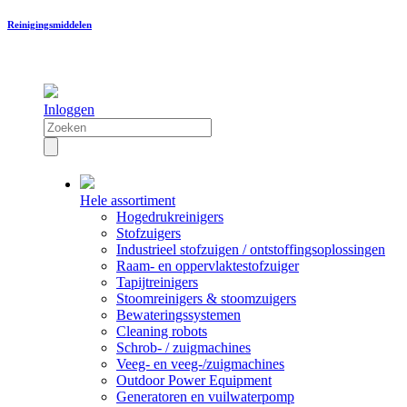
Reinigingsmiddelen
Inloggen
Hele assortiment
Hogedrukreinigers
Stofzuigers
Industrieel stofzuigen / ontstoffingsoplossingen
Raam- en oppervlaktestofzuiger
Tapijtreinigers
Stoomreinigers & stoomzuigers
Bewateringssystemen
Cleaning robots
Schrob- / zuigmachines
Veeg- en veeg-/zuigmachines
Outdoor Power Equipment
Generatoren en vuilwaterpomp