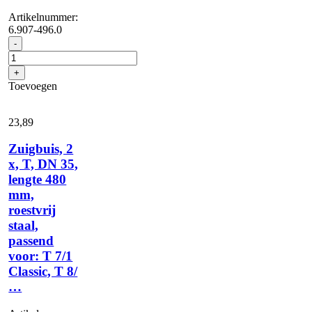
Artikelnummer:
6.907-496.0
Omkeerbaar
-
vloermondstuk,
DN
+
35,
Toevoegen
270
mm
aantal
23,
89
Zuigbuis, 2
x, T, DN 35,
lengte 480
mm,
roestvrij
staal,
passend
voor: T 7/1
Classic, T 8/
…