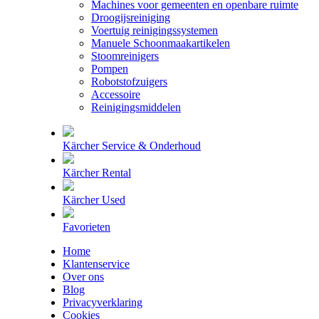
Machines voor gemeenten en openbare ruimte
Droogijsreiniging
Voertuig reinigingssystemen
Manuele Schoonmaakartikelen
Stoomreinigers
Pompen
Robotstofzuigers
Accessoire
Reinigingsmiddelen
Kärcher Service & Onderhoud
Kärcher Rental
Kärcher Used
Favorieten
Home
Klantenservice
Over ons
Blog
Privacyverklaring
Cookies