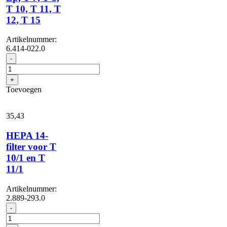
T 10, T 11, T
12, T 15
Artikelnummer:
6.414-022.0
Filter
-
voor
motorbeveiliging,
+
1
Toevoegen
x
,
T
35,
43
9/1
Bp,
HEPA 14-
T
filter voor T
7,
10/1 en T
T
8,
11/1
T
10,
Artikelnummer:
T
2.889-293.0
11,
HEPA
-
T
14-
12,
filter