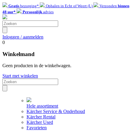
Gratis
bezorging*
Ophalen in Echt of Weert (L)
Verzonden
binnen
48 uur*
Persoonlijk
advies
Inloggen / aanmelden
0
Winkelmand
Geen producten in de winkelwagen.
Start met winkelen
Hele assortiment
Kärcher Service & Onderhoud
Kärcher Rental
Kärcher Used
Favorieten