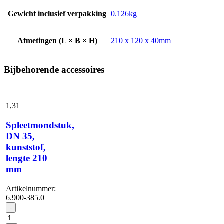
Gewicht inclusief verpakking
0.126kg
Afmetingen (L × B × H)
210 x 120 x 40mm
Bijbehorende accessoires
1,
31
Spleetmondstuk,
DN 35,
kunststof,
lengte 210
mm
Artikelnummer:
6.900-385.0
Spleetmondstuk,
-
DN