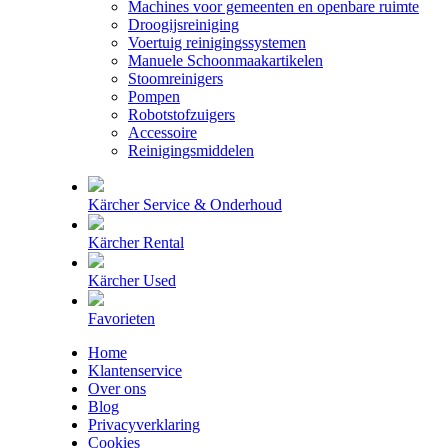
Machines voor gemeenten en openbare ruimte
Droogijsreiniging
Voertuig reinigingssystemen
Manuele Schoonmaakartikelen
Stoomreinigers
Pompen
Robotstofzuigers
Accessoire
Reinigingsmiddelen
Kärcher Service & Onderhoud
Kärcher Rental
Kärcher Used
Favorieten
Home
Klantenservice
Over ons
Blog
Privacyverklaring
Cookies