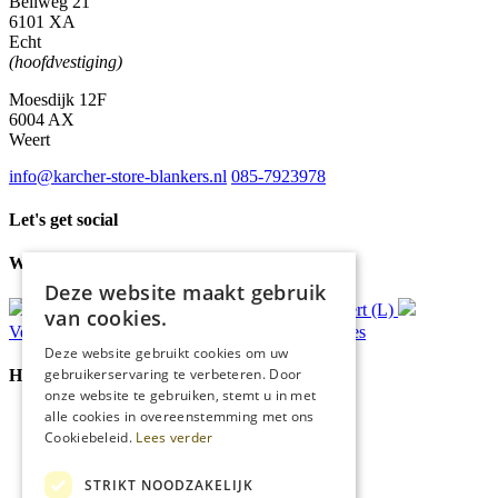
Bellweg 21
6101 XA
Echt
(hoofdvestiging)
Moesdijk 12F
6004 AX
Weert
info@karcher-store-blankers.nl
085-7923978
Let's get social
Waar wij voor staan
Deze website maakt gebruik
Gratis
bezorging*
Ophalen in Echt of Weert (L)
van cookies.
Verzonden
binnen 48 uur*
Persoonlijk
advies
Deze website gebruikt cookies om uw
gebruikerservaring te verbeteren. Door
Handige Links
onze website te gebruiken, stemt u in met
alle cookies in overeenstemming met ons
Home
Cookiebeleid.
Lees verder
Klantenservice
Over ons
Blog
STRIKT NOODZAKELIJK