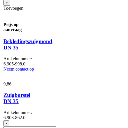
35,
+
kunststof,
Toevoegen
lengte
210
mm
Prijs op
aantal
aanvraag
Bekledingszuigmond
DN 35
Artikelnummer:
6.905-998.0
Neem contact op
9,
86
Zuigborstel
DN 35
Artikelnummer:
6.903-862.0
Zuigborstel
-
DN