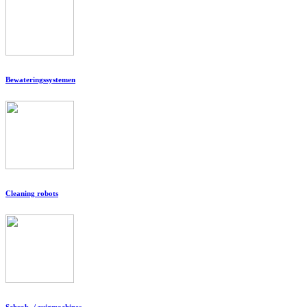
Bewateringssystemen
Cleaning robots
Schrob- / zuigmachines