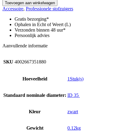
Plintenzuigmond,
Toevoegen aan winkelwagen
Meubelzuigmond,
Accessoire
,
Professionele stofzuigers
Zuigborstel,
ID
Gratis bezorging*
35
Ophalen in Echt of Weert (L)
aantal
Verzonden binnen 48 uur*
Persoonlijk advies
Aanvullende informatie
SKU
4002667351880
Hoeveelheid
1Stuk(s)
Standaard nominale diameter:
ID 35
Kleur
zwart
Gewicht
0.12kg