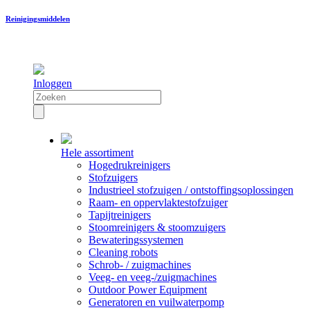
Reinigingsmiddelen
Inloggen
Hele assortiment
Hogedrukreinigers
Stofzuigers
Industrieel stofzuigen / ontstoffingsoplossingen
Raam- en oppervlaktestofzuiger
Tapijtreinigers
Stoomreinigers & stoomzuigers
Bewateringssystemen
Cleaning robots
Schrob- / zuigmachines
Veeg- en veeg-/zuigmachines
Outdoor Power Equipment
Generatoren en vuilwaterpomp