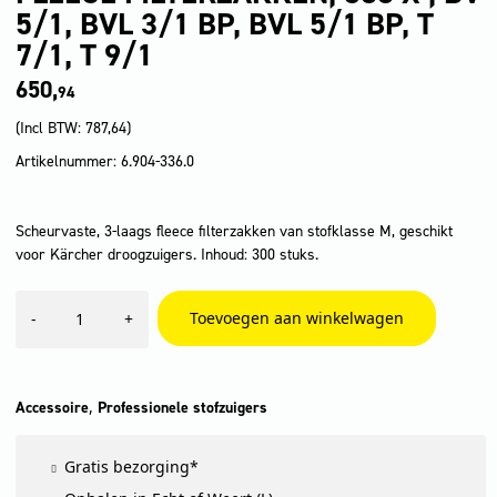
5/1, BVL 3/1 BP, BVL 5/1 BP, T
7/1, T 9/1
650,
94
(Incl BTW:
787,64
)
Artikelnummer: 6.904-336.0
Scheurvaste, 3-laags fleece filterzakken van stofklasse M, geschikt
voor Kärcher droogzuigers. Inhoud: 300 stuks.
fleece
Toevoegen aan winkelwagen
-
+
filterzakken,
300
x
,
BV
,
Accessoire
Professionele stofzuigers
5/1,
BVL
Gratis bezorging*
3/1
Bp,