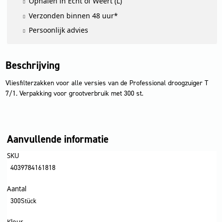
Ophalen in Echt of Weert (L)
BVL
Verzonden binnen 48 uur*
5/1
Bp,
Persoonlijk advies
T
7/1,
T
9/1
Beschrijving
aantal
Vliesfilterzakken voor alle versies van de Professional droogzuiger T
7/1. Verpakking voor grootverbruik met 300 st.
Aanvullende informatie
SKU
4039784161818
Aantal
300Stück