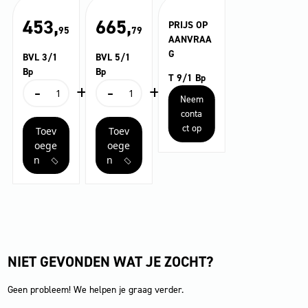
453,
665,
PRIJS OP
95
79
AANVRAA
G
BVL 3/1
BVL 5/1
Bp
Bp
T 9/1 Bp
-
+
-
+
BVL
BVL
Neem
3/1
5/1
conta
Bp
Bp
ct op
Toev
Toev
aantal
aantal
oege
oege
n
n
NIET GEVONDEN WAT JE ZOCHT?
Geen probleem! We helpen je graag verder.