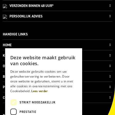
VERZONDEN
BINNEN 48 UUR*
PERSOONLIJK
ADVIES
HANDIGE LINKS
HOME
KLANTENSERVICE
Deze website maakt gebruik
van cookies.
OVER ONS
Deze website gebruikt cookies om uw
gebruikerservaring te verbeteren. Door
BLOG
onze website te gebruiken, stemt u in met
alle cookies in overeenstemming met ons
PRIVACYVERKLARING
Cookiebeleid.
Lees verder
COOKIES
STRIKT NOODZAKELIJK
PRESTATIE