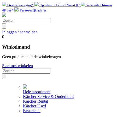
Gratis
bezorging*
Ophalen in Echt of Weert (L)
Verzonden
binnen
48 uur*
Persoonlijk
advies
Inloggen / aanmelden
0
Winkelmand
Geen producten in de winkelwagen.
Start met winkelen
Hele assortiment
Kärcher Service & Onderhoud
Kärcher Rental
Kärcher Used
Favorieten