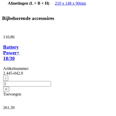
Afmetingen (L × B × H)
210 x 148 x 90mm
Bijbehorende accessoires
110,
86
Battery
Power+
18/30
Artikelnummer:
2.445-042.0
Battery
-
Power+
18/30
+
aantal
Toevoegen
261,
39