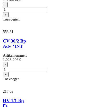
BVL
-
5/1
Bp
+
aantal
Toevoegen
553,
81
CV 30/2 Bp
Adv *INT
Artikelnummer:
1.023-206.0
CV
-
30/2
Bp
+
Adv
Toevoegen
*INT
aantal
217,
63
HV 1/1 Bp
Fs