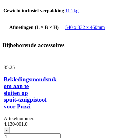
Gewicht inclusief verpakking
11.2kg
Afmetingen (L × B × H)
540 x 332 x 460mm
Bijbehorende accessoires
35,
25
Bekledingsmondstuk
om aan te
sluiten op
spuit-/zuigpistool
voor Puzzi
Artikelnummer:
4.130-001.0
Bekledingsmondstuk
-
om