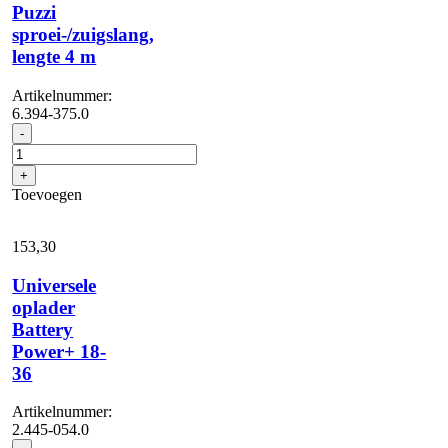
Puzzi
sproei-/zuigslang,
lengte 4 m
Artikelnummer:
6.394-375.0
Puzzi
-
sproei-/zuigslang,
lengte
+
4
Toevoegen
m
aantal
153,
30
Universele
oplader
Battery
Power+ 18-
36
Artikelnummer:
2.445-054.0
Universele