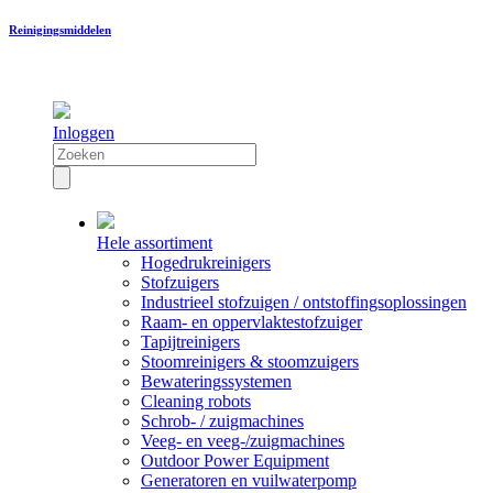
Reinigingsmiddelen
Inloggen
Hele assortiment
Hogedrukreinigers
Stofzuigers
Industrieel stofzuigen / ontstoffingsoplossingen
Raam- en oppervlaktestofzuiger
Tapijtreinigers
Stoomreinigers & stoomzuigers
Bewateringssystemen
Cleaning robots
Schrob- / zuigmachines
Veeg- en veeg-/zuigmachines
Outdoor Power Equipment
Generatoren en vuilwaterpomp