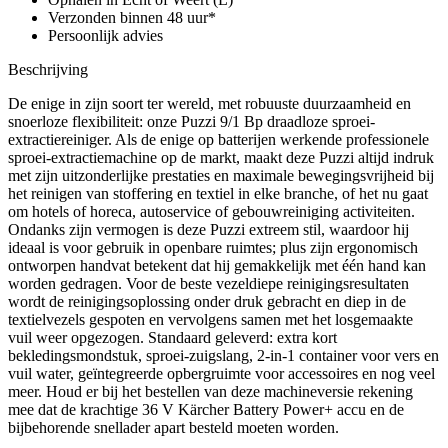
Verzonden binnen 48 uur*
Persoonlijk advies
Beschrijving
De enige in zijn soort ter wereld, met robuuste duurzaamheid en
snoerloze flexibiliteit: onze Puzzi 9/1 Bp draadloze sproei-
extractiereiniger. Als de enige op batterijen werkende professionele
sproei-extractiemachine op de markt, maakt deze Puzzi altijd indruk
met zijn uitzonderlijke prestaties en maximale bewegingsvrijheid bij
het reinigen van stoffering en textiel in elke branche, of het nu gaat
om hotels of horeca, autoservice of gebouwreiniging activiteiten.
Ondanks zijn vermogen is deze Puzzi extreem stil, waardoor hij
ideaal is voor gebruik in openbare ruimtes; plus zijn ergonomisch
ontworpen handvat betekent dat hij gemakkelijk met één hand kan
worden gedragen. Voor de beste vezeldiepe reinigingsresultaten
wordt de reinigingsoplossing onder druk gebracht en diep in de
textielvezels gespoten en vervolgens samen met het losgemaakte
vuil weer opgezogen. Standaard geleverd: extra kort
bekledingsmondstuk, sproei-zuigslang, 2-in-1 container voor vers en
vuil water, geïntegreerde opbergruimte voor accessoires en nog veel
meer. Houd er bij het bestellen van deze machineversie rekening
mee dat de krachtige 36 V Kärcher Battery Power+ accu en de
bijbehorende snellader apart besteld moeten worden.