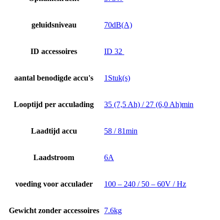
geluidsniveau
70dB(A)
ID accessoires
ID 32
aantal benodigde accu's
1Stuk(s)
Looptijd per acculading
35 (7,5 Ah) / 27 (6,0 Ah)min
Laadtijd accu
58 / 81min
Laadstroom
6A
voeding voor acculader
100 – 240 / 50 – 60V / Hz
Gewicht zonder accessoires
7.6kg