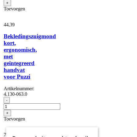
Battery
+
Power+
Toevoegen
36/60
aantal
44,
39
Bekledingszuigmond
kort,
ergonomisch,
met
geïntegreerd
handvat
voor Puzzi
Artikelnummer:
4.130-063.0
Bekledingszuigmond
-
kort,
ergonomisch,
+
met
Toevoegen
geïntegreerd
handvat
voor
735,
01