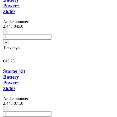
Power+
36/60
Artikelnummer:
2.445-045.0
Fast
-
charger
Battery
+
Power+
Toevoegen
36/60
aantal
645,
75
Starter kit
Battery
Power+
36/60
Artikelnummer:
2.445-071.0
Starter
-
kit