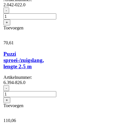
2.042-022.0
Battery
-
Power+
36/60
+
aantal
Toevoegen
70,
61
Puzzi
sproei-/zuigslang,
lengte 2,5 m
Artikelnummer:
6.394-826.0
Puzzi
-
sproei-/zuigslang,
lengte
+
2,5
Toevoegen
m
aantal
110,
06