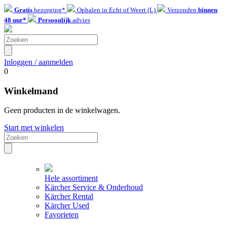
Gratis
bezorging*
Ophalen in Echt of Weert (L)
Verzonden
binnen
48 uur*
Persoonlijk
advies
Inloggen / aanmelden
0
Winkelmand
Geen producten in de winkelwagen.
Start met winkelen
Hele assortiment
Kärcher Service & Onderhoud
Kärcher Rental
Kärcher Used
Favorieten