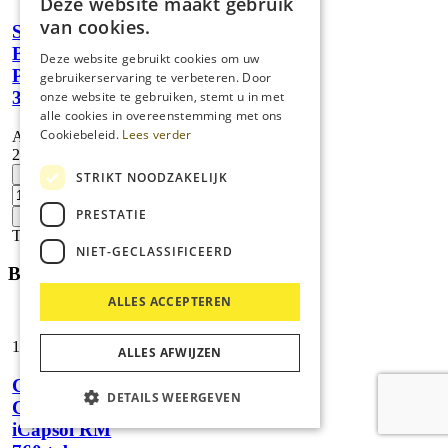
Deze website maakt gebruik
Puzzi
aantal
van cookies.
Starter kit
Battery
Deze website gebruikt cookies om uw
Power+
gebruikerservaring te verbeteren. Door
36/75
onze website te gebruiken, stemt u in met
alle cookies in overeenstemming met ons
Cookiebeleid.
Lees verder
Artikelnummer:
2.445-070.0
Starter
-
STRIKT NOODZAKELIJK
kit
Battery
PRESTATIE
+
Power+
Toevoegen
36/75
NIET-GECLASSIFICEERD
aantal
Bijbehorende reinigingsmiddelen
ALLES ACCEPTEREN
139,
65
ALLES AFWIJZEN
CarpetPro
DETAILS WEERGEVEN
Cleaner
iCapsol RM