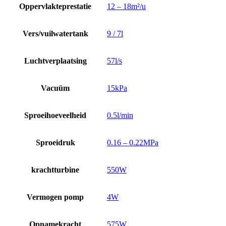
Oppervlakteprestatie
12 – 18m²/u
Vers/vuilwatertank
9 / 7l
Luchtverplaatsing
57l/s
Vacuüm
15kPa
Sproeihoeveelheid
0.5l/min
Sproeidruk
0.16 – 0.22MPa
krachtturbine
550W
Vermogen pomp
4W
Opnamekracht
575W