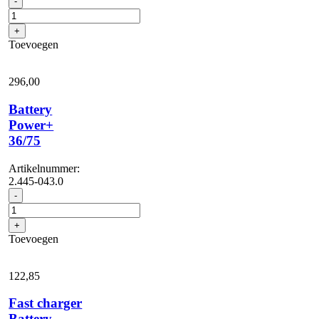
-
oplader
Battery
+
Power+
Toevoegen
18-
36
aantal
296,
00
Battery
Power+
36/75
Artikelnummer:
2.445-043.0
Battery
-
Power+
36/75
+
aantal
Toevoegen
122,
85
Fast charger
Battery