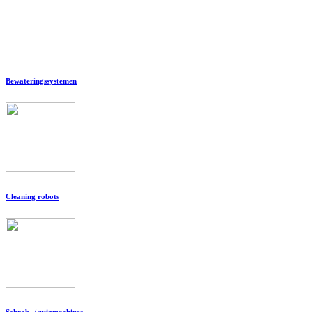
Bewateringssystemen
Cleaning robots
Schrob- / zuigmachines