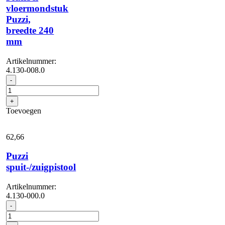
vloermondstuk
Puzzi,
breedte 240
mm
Artikelnummer:
4.130-008.0
Flexibel
-
vloermondstuk
Puzzi,
+
breedte
Toevoegen
240
mm
aantal
62,
66
Puzzi
spuit-/zuigpistool
Artikelnummer:
4.130-000.0
Puzzi
-
spuit-/zuigpistool
aantal