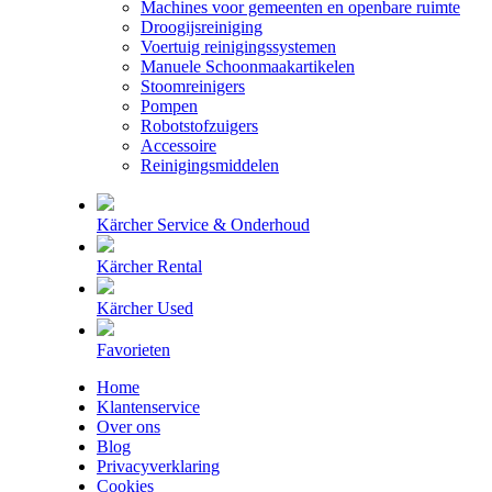
Machines voor gemeenten en openbare ruimte
Droogijsreiniging
Voertuig reinigingssystemen
Manuele Schoonmaakartikelen
Stoomreinigers
Pompen
Robotstofzuigers
Accessoire
Reinigingsmiddelen
Kärcher Service & Onderhoud
Kärcher Rental
Kärcher Used
Favorieten
Home
Klantenservice
Over ons
Blog
Privacyverklaring
Cookies