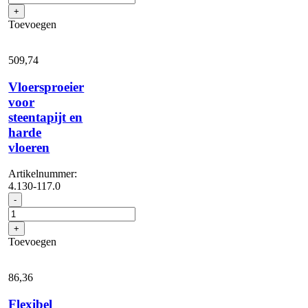
aan
+
te
Toevoegen
sluiten
op
spuit-/zuigpistool
509,
74
voor
Puzzi
Vloersproeier
aantal
voor
steentapijt en
harde
vloeren
Artikelnummer:
4.130-117.0
Vloersproeier
-
voor
steentapijt
+
en
Toevoegen
harde
vloeren
aantal
86,
36
Flexibel