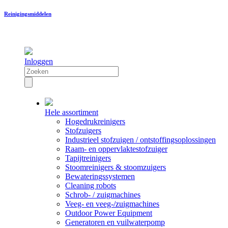
Reinigingsmiddelen
Inloggen
Hele assortiment
Hogedrukreinigers
Stofzuigers
Industrieel stofzuigen / ontstoffingsoplossingen
Raam- en oppervlaktestofzuiger
Tapijtreinigers
Stoomreinigers & stoomzuigers
Bewateringssystemen
Cleaning robots
Schrob- / zuigmachines
Veeg- en veeg-/zuigmachines
Outdoor Power Equipment
Generatoren en vuilwaterpomp