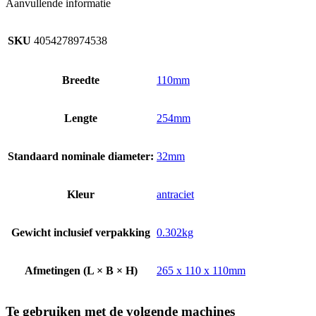
Aanvullende informatie
SKU
4054278974538
Breedte
110mm
Lengte
254mm
Standaard nominale diameter:
32mm
Kleur
antraciet
Gewicht inclusief verpakking
0.302kg
Afmetingen (L × B × H)
265 x 110 x 110mm
Te gebruiken met de volgende machines