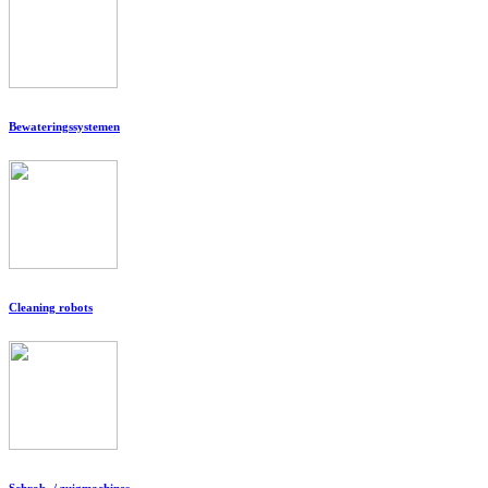
Bewateringssystemen
Cleaning robots
Schrob- / zuigmachines