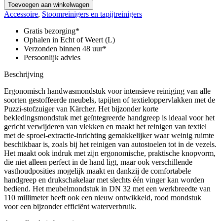
kort,
Toevoegen aan winkelwagen
ergonomisch,
Accessoire
,
Stoomreinigers en tapijtreinigers
met
geïntegreerd
Gratis bezorging*
handvat
Ophalen in Echt of Weert (L)
voor
Verzonden binnen 48 uur*
Puzzi
Persoonlijk advies
aantal
Beschrijving
Ergonomisch handwasmondstuk voor intensieve reiniging van alle
soorten gestoffeerde meubels, tapijten of textieloppervlakken met de
Puzzi-stofzuiger van Kärcher. Het bijzonder korte
bekledingsmondstuk met geïntegreerde handgreep is ideaal voor het
gericht verwijderen van vlekken en maakt het reinigen van textiel
met de sproei-extractie-inrichting gemakkelijker waar weinig ruimte
beschikbaar is, zoals bij het reinigen van autostoelen tot in de vezels.
Het maakt ook indruk met zijn ergonomische, praktische knopvorm,
die niet alleen perfect in de hand ligt, maar ook verschillende
vasthoudposities mogelijk maakt en dankzij de comfortabele
handgreep en drukschakelaar met slechts één vinger kan worden
bediend. Het meubelmondstuk in DN 32 met een werkbreedte van
110 millimeter heeft ook een nieuw ontwikkeld, rood mondstuk
voor een bijzonder efficiënt waterverbruik.