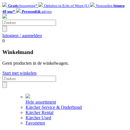
Gratis
bezorging*
Ophalen in Echt of Weert (L)
Verzonden
binnen
48 uur*
Persoonlijk
advies
Inloggen / aanmelden
0
Winkelmand
Geen producten in de winkelwagen.
Start met winkelen
Hele assortiment
Kärcher Service & Onderhoud
Kärcher Rental
Kärcher Used
Favorieten