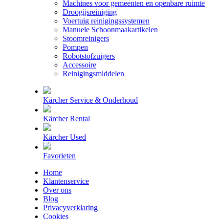
Machines voor gemeenten en openbare ruimte
Droogijsreiniging
Voertuig reinigingssystemen
Manuele Schoonmaakartikelen
Stoomreinigers
Pompen
Robotstofzuigers
Accessoire
Reinigingsmiddelen
Kärcher Service & Onderhoud
Kärcher Rental
Kärcher Used
Favorieten
Home
Klantenservice
Over ons
Blog
Privacyverklaring
Cookies