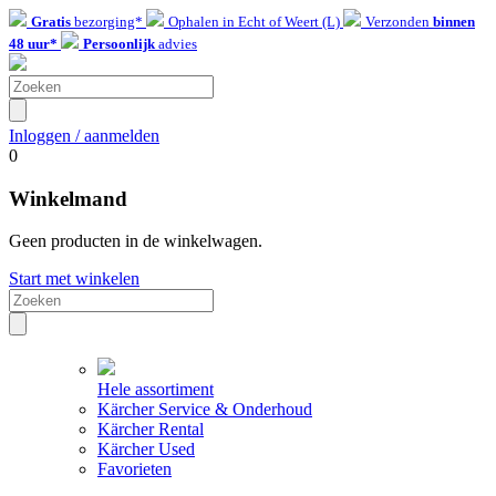
Gratis
bezorging*
Ophalen in Echt of Weert (L)
Verzonden
binnen
48 uur*
Persoonlijk
advies
Inloggen / aanmelden
0
Winkelmand
Geen producten in de winkelwagen.
Start met winkelen
Hele assortiment
Kärcher Service & Onderhoud
Kärcher Rental
Kärcher Used
Favorieten