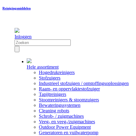
Reinigingsmiddelen
Inloggen
Hele assortiment
Hogedrukreinigers
Stofzuigers
Industrieel stofzuigen / ontstoffingsoplossingen
Raam- en oppervlaktestofzuiger
Tapijtreinigers
Stoomreinigers & stoomzuigers
Bewateringssystemen
Cleaning robots
Schrob- / zuigmachines
Veeg- en veeg-/zuigmachines
Outdoor Power Equipment
Generatoren en vuilwaterpomp