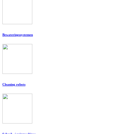
Bewateringssystemen
Cleaning robots
Schrob- / zuigmachines