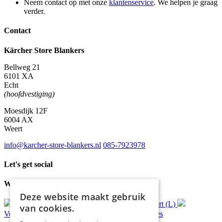
Neem contact op met onze
klantenservice
. We helpen je graag
verder.
Contact
Kärcher Store Blankers
Bellweg 21
6101 XA
Echt
(hoofdvestiging)
Moesdijk 12F
6004 AX
Weert
info@karcher-store-blankers.nl
085-7923978
Let's get social
Waar wij voor staan
Deze website maakt gebruik
Gratis
bezorging*
Ophalen in Echt of Weert (L)
van cookies.
Verzonden
binnen 48 uur*
Persoonlijk
advies