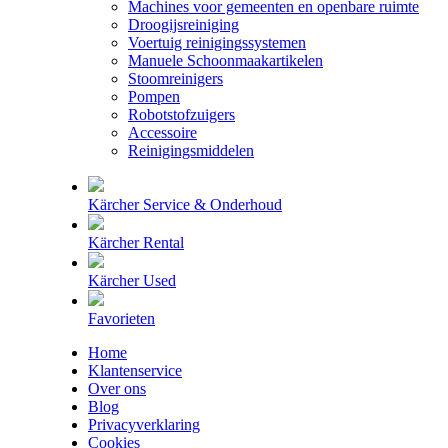
Machines voor gemeenten en openbare ruimte
Droogijsreiniging
Voertuig reinigingssystemen
Manuele Schoonmaakartikelen
Stoomreinigers
Pompen
Robotstofzuigers
Accessoire
Reinigingsmiddelen
Kärcher Service & Onderhoud
Kärcher Rental
Kärcher Used
Favorieten
Home
Klantenservice
Over ons
Blog
Privacyverklaring
Cookies