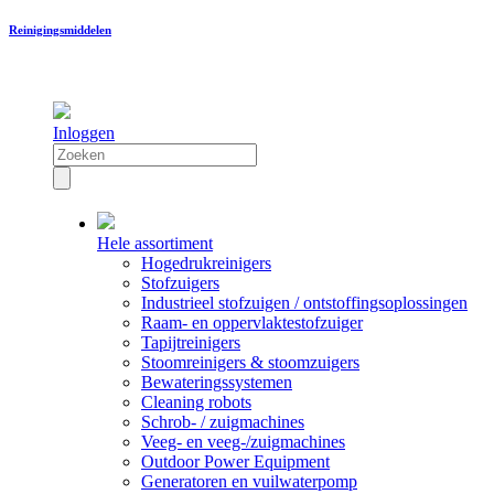
Reinigingsmiddelen
Inloggen
Hele assortiment
Hogedrukreinigers
Stofzuigers
Industrieel stofzuigen / ontstoffingsoplossingen
Raam- en oppervlaktestofzuiger
Tapijtreinigers
Stoomreinigers & stoomzuigers
Bewateringssystemen
Cleaning robots
Schrob- / zuigmachines
Veeg- en veeg-/zuigmachines
Outdoor Power Equipment
Generatoren en vuilwaterpomp