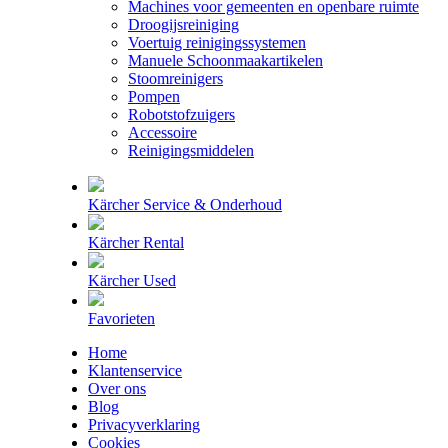
Machines voor gemeenten en openbare ruimte
Droogijsreiniging
Voertuig reinigingssystemen
Manuele Schoonmaakartikelen
Stoomreinigers
Pompen
Robotstofzuigers
Accessoire
Reinigingsmiddelen
Kärcher Service & Onderhoud
Kärcher Rental
Kärcher Used
Favorieten
Home
Klantenservice
Over ons
Blog
Privacyverklaring
Cookies