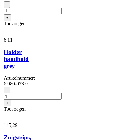
Diamantpad,
-
grof,
wit,
+
432
Toevoegen
mm,
5
x
6,
11
aantal
Holder
handhold
grey
Artikelnummer:
6.980-078.0
Holder
-
handhold
grey
+
aantal
Toevoegen
145,
29
Zuigstrips,