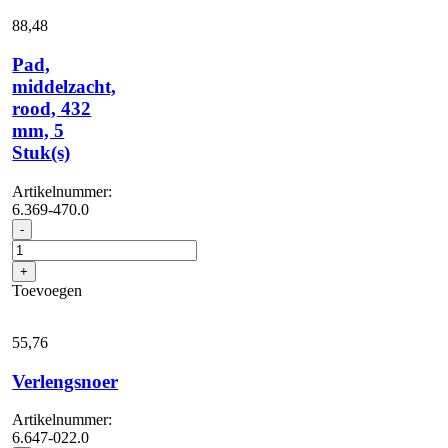
88,
48
Pad,
middelzacht,
rood, 432
mm, 5
Stuk(s)
Artikelnummer:
6.369-470.0
Pad,
-
middelzacht,
rood,
+
432
Toevoegen
mm,
5
Stuk(s)
55,
76
aantal
Verlengsnoer
Artikelnummer:
6.647-022.0