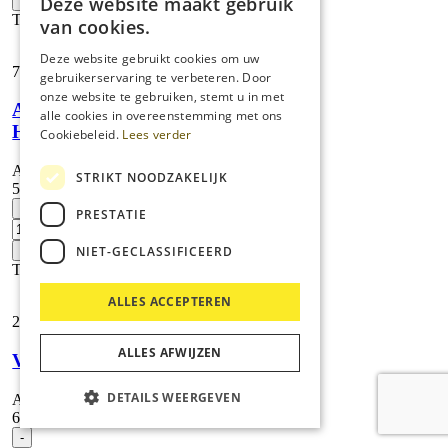
Deze website maakt gebruik
+
432
Toevoegen
van cookies.
mm,
5
Deze website gebruikt cookies om uw
x
7,
71
gebruikerservaring te verbeteren. Door
aantal
onze website te gebruiken, stemt u in met
Adapter
alle cookies in overeenstemming met ons
Homebase
Cookiebeleid.
Lees verder
Artikelnummer:
STRIKT NOODZAKELIJK
5.035-488.0
Adapter
-
PRESTATIE
Homebase
aantal
NIET-GECLASSIFICEERD
+
Toevoegen
ALLES ACCEPTEREN
28,
64
ALLES AFWIJZEN
Vulslang
DETAILS WEERGEVEN
Artikelnummer:
6.680-124.0
Vulslang
-