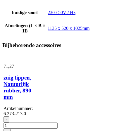
huidige soort
230 / 50V / Hz
Afmetingen (L × B ×
1135 x 520 x 1025mm
H)
Bijbehorende accessoires
71,
27
zuig lippen,
Natuurlijk
rubber, 890
mm
Artikelnummer:
6.273-213.0
zuig
-
lippen,
Natuurlijk