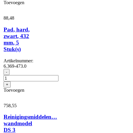
Toevoegen
mm
aantal
88,
48
Pad, hard,
zwart, 432
mm, 5
Stuk(s)
Artikelnummer:
6.369-473.0
Pad,
-
hard,
zwart,
+
432
Toevoegen
mm,
5
Stuk(s)
758,
55
aantal
Reinigingsmiddelen…
wandmodel
DS 3