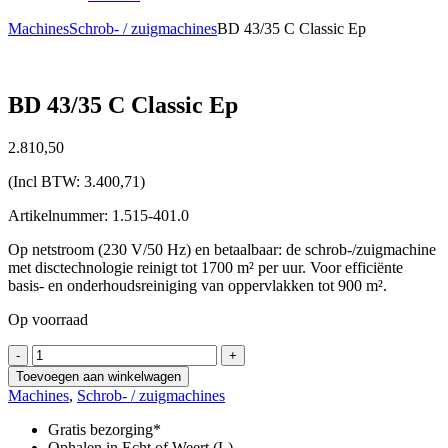
Machines
Schrob- / zuigmachines
BD 43/35 C Classic Ep
BD 43/35 C Classic Ep
2.810,
50
(Incl BTW:
3.400,71
)
Artikelnummer: 1.515-401.0
Op netstroom (230 V/50 Hz) en betaalbaar: de schrob-/zuigmachine
met disctechnologie reinigt tot 1700 m² per uur. Voor efficiënte
basis- en onderhoudsreiniging van oppervlakken tot 900 m².
Op voorraad
BD
-
+
43/35
Toevoegen aan winkelwagen
C
Machines
,
Schrob- / zuigmachines
Classic
Ep
Gratis bezorging*
aantal
Ophalen in Echt of Weert (L)