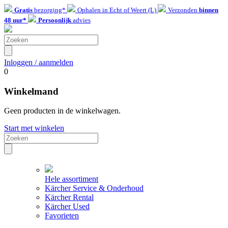
Gratis
bezorging*
Ophalen in Echt of Weert (L)
Verzonden
binnen
48 uur*
Persoonlijk
advies
Inloggen / aanmelden
0
Winkelmand
Geen producten in de winkelwagen.
Start met winkelen
Hele assortiment
Kärcher Service & Onderhoud
Kärcher Rental
Kärcher Used
Favorieten