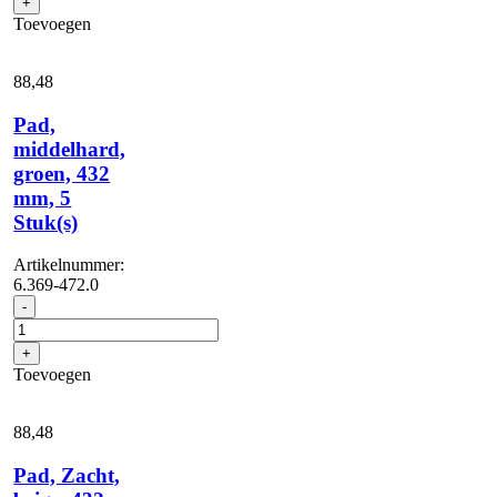
+
rubber,
Toevoegen
890
mm
aantal
88,
48
Pad,
middelhard,
groen, 432
mm, 5
Stuk(s)
Artikelnummer:
6.369-472.0
Pad,
-
middelhard,
groen,
+
432
Toevoegen
mm,
5
Stuk(s)
88,
48
aantal
Pad, Zacht,