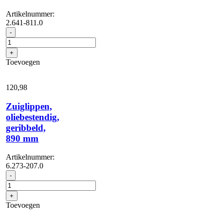
Artikelnummer:
2.641-811.0
Reinigingsmiddelen...
-
wandmodel
DS
+
3
Toevoegen
aantal
120,
98
Zuiglippen,
oliebestendig,
geribbeld,
890 mm
Artikelnummer:
6.273-207.0
Zuiglippen,
-
oliebestendig,
geribbeld,
+
890
Toevoegen
mm
aantal