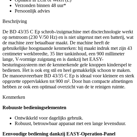
Verzonden binnen 48 uur*
Persoonlijk advies
Beschrijving
De BD 43/35 C Ep schrob-/zuigmachine met disctechnologie werkt
op netstroom (230 V/50 Hz) en is niet uitgerust met een batterij, wat
de machine zeer betaalbaar maakt. De machine heeft de
gebruikelijke hoogstaande kenmerken: hij maakt indruk met zijn 43
centimeter werkbreedte, 35 liter tankinhoud, een 900 millimeter
lange, V-vormige zuigstang en is dankzij het EASY-
besturingssysteem met de kenmerkende gele knoppen kinderspel te
bedienen. Het is ook erg stil en heel gemakkelijk schoon te maken.
De manoeuvreerbare BD 43/35 C Ep is ideaal voor kleinere en sterk
opgezette oppervlakken tot 900 m². Door hun compacte afmetingen
hebben ze ook een optimaal overzicht van de te reinigen ruimte.
Kenmerken
Robuuste bedieningselementen
Ontwikkeld voor dagelijks gebruik.
Robuust, betrouwbaar apparaat met een lange levensduur.
Eenvoudige bediening dankzij EASY-Operation-Panel