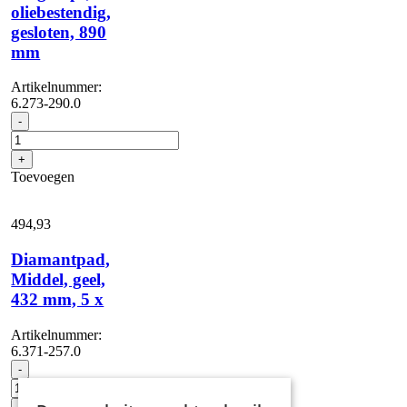
oliebestendig,
gesloten, 890
mm
Artikelnummer:
6.273-290.0
Zuigstrips,
-
oliebestendig,
gesloten,
+
890
Toevoegen
mm
aantal
494,
93
Diamantpad,
Middel, geel,
432 mm, 5 x
Artikelnummer:
6.371-257.0
Diamantpad,
-
Middel,
geel,