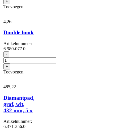
+
432
Toevoegen
mm,
5
x
4,
26
aantal
Double hook
Artikelnummer:
6.980-077.0
Double
-
hook
aantal
+
Toevoegen
485,
22
Diamantpad,
grof, wit,
432 mm, 5 x
Artikelnummer:
6.371-256.0