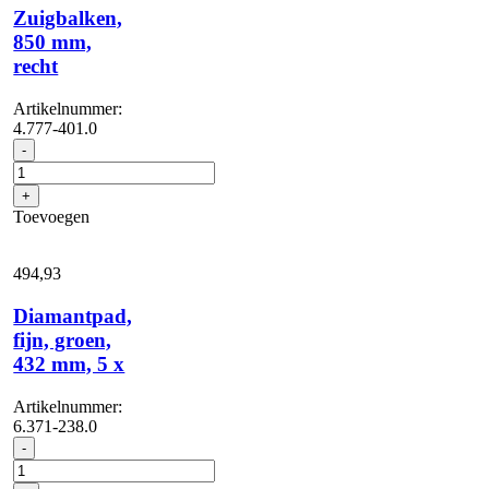
Zuigbalken,
850 mm,
recht
Artikelnummer:
4.777-401.0
Zuigbalken,
-
850
mm,
+
recht
Toevoegen
aantal
494,
93
Diamantpad,
fijn, groen,
432 mm, 5 x
Artikelnummer:
6.371-238.0
Diamantpad,
-
fijn,
groen,