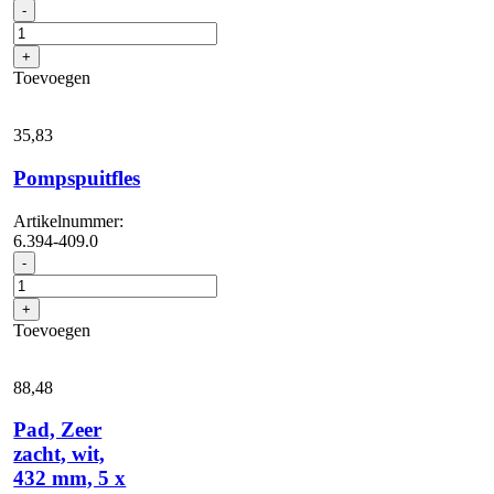
Verlengsnoer
-
aantal
+
Toevoegen
35,
83
Pompspuitfles
Artikelnummer:
6.394-409.0
Pompspuitfles
-
aantal
+
Toevoegen
88,
48
Pad, Zeer
zacht, wit,
432 mm, 5 x