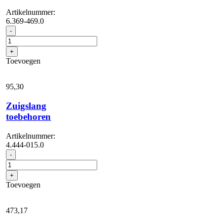
Artikelnummer:
6.369-469.0
Pad,
-
Zeer
zacht,
+
wit,
Toevoegen
432
mm,
5
95,
30
x
aantal
Zuigslang
toebehoren
Artikelnummer:
4.444-015.0
Zuigslang
-
toebehoren
aantal
+
Toevoegen
473,
17