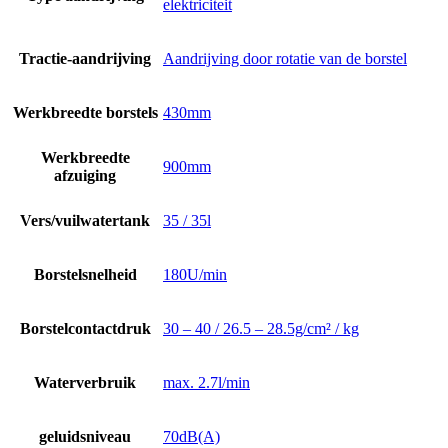
elektriciteit
Tractie-aandrijving
Aandrijving door rotatie van de borstel
Werkbreedte borstels
430mm
Werkbreedte
900mm
afzuiging
Vers/vuilwatertank
35 / 35l
Borstelsnelheid
180U/min
Borstelcontactdruk
30 – 40 / 26.5 – 28.5g/cm² / kg
Waterverbruik
max. 2.7l/min
geluidsniveau
70dB(A)