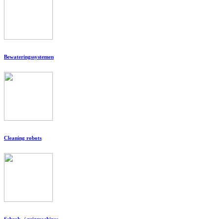
Bewateringssystemen
Cleaning robots
Schrob- / zuigmachines