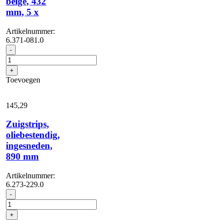
beige, 432
mm, 5 x
Artikelnummer:
6.371-081.0
Pad,
-
Zacht,
beige,
+
432
Toevoegen
mm,
5
x
145,
29
aantal
Zuigstrips,
oliebestendig,
ingesneden,
890 mm
Artikelnummer:
6.273-229.0
Zuigstrips,
-
oliebestendig,
ingesneden,
+
890