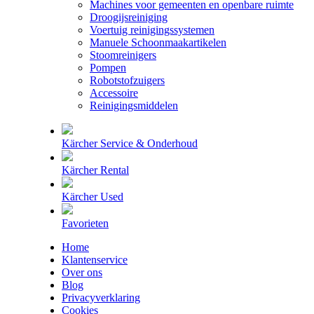
Machines voor gemeenten en openbare ruimte
Droogijsreiniging
Voertuig reinigingssystemen
Manuele Schoonmaakartikelen
Stoomreinigers
Pompen
Robotstofzuigers
Accessoire
Reinigingsmiddelen
Kärcher Service & Onderhoud
Kärcher Rental
Kärcher Used
Favorieten
Home
Klantenservice
Over ons
Blog
Privacyverklaring
Cookies