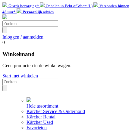
Gratis
bezorging*
Ophalen in Echt of Weert (L)
Verzonden
binnen
48 uur*
Persoonlijk
advies
Inloggen / aanmelden
0
Winkelmand
Geen producten in de winkelwagen.
Start met winkelen
Hele assortiment
Kärcher Service & Onderhoud
Kärcher Rental
Kärcher Used
Favorieten