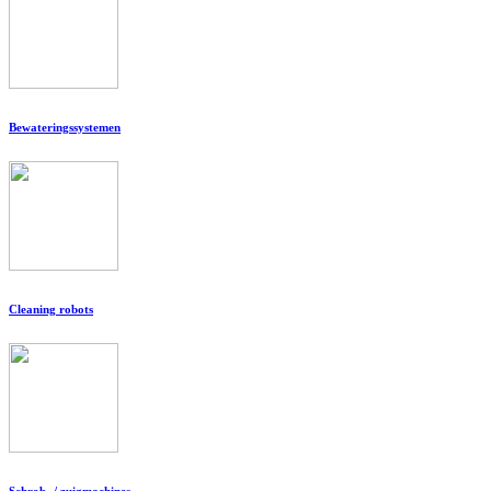
Bewateringssystemen
Cleaning robots
Schrob- / zuigmachines