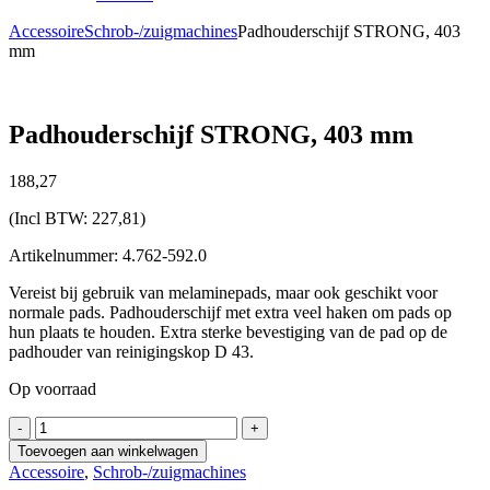
Accessoire
Schrob-/zuigmachines
Padhouderschijf STRONG, 403
mm
Padhouderschijf STRONG, 403 mm
188,
27
(Incl BTW:
227,81
)
Artikelnummer: 4.762-592.0
Vereist bij gebruik van melaminepads, maar ook geschikt voor
normale pads. Padhouderschijf met extra veel haken om pads op
hun plaats te houden. Extra sterke bevestiging van de pad op de
padhouder van reinigingskop D 43.
Op voorraad
Padhouderschijf
-
+
STRONG,
Toevoegen aan winkelwagen
403
Accessoire
,
Schrob-/zuigmachines
mm