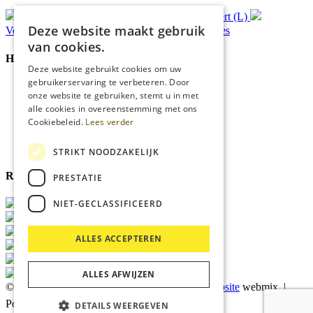
Gratis
bezorging*
Ophalen in Echt of Weert (L)
Deze website maakt gebruik
Verzonden
binnen 48 uur*
Persoonlijk
advies
van cookies.
Handige Links
Deze website gebruikt cookies om uw
gebruikerservaring te verbeteren. Door
Home
onze website te gebruiken, stemt u in met
Klantenservice
alle cookies in overeenstemming met ons
Over ons
Cookiebeleid.
Lees verder
Blog
Privacyverklaring
Cookies
STRIKT NOODZAKELIJK
Reviewmerk
PRESTATIE
NIET-GECLASSIFICEERD
ALLES ACCEPTEREN
ALLES AFWIJZEN
© 2026 Kärcher Store Blankers |
Maatwerk website
webmix |
Powered by
Marker Media
DETAILS WEERGEVEN