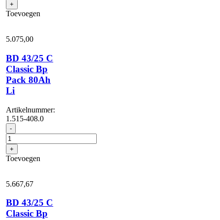
+
Classic
Toevoegen
Bp
Pack
80Ah
5.075,
00
aantal
BD 43/25 C
Classic Bp
Pack 80Ah
Li
Artikelnummer:
1.515-408.0
BD
-
43/25
C
+
Classic
Toevoegen
Bp
Pack
80Ah
5.667,
67
Li
aantal
BD 43/25 C
Classic Bp