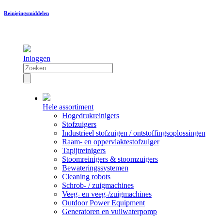
Reinigingsmiddelen
Inloggen
Hele assortiment
Hogedrukreinigers
Stofzuigers
Industrieel stofzuigen / ontstoffingsoplossingen
Raam- en oppervlaktestofzuiger
Tapijtreinigers
Stoomreinigers & stoomzuigers
Bewateringssystemen
Cleaning robots
Schrob- / zuigmachines
Veeg- en veeg-/zuigmachines
Outdoor Power Equipment
Generatoren en vuilwaterpomp