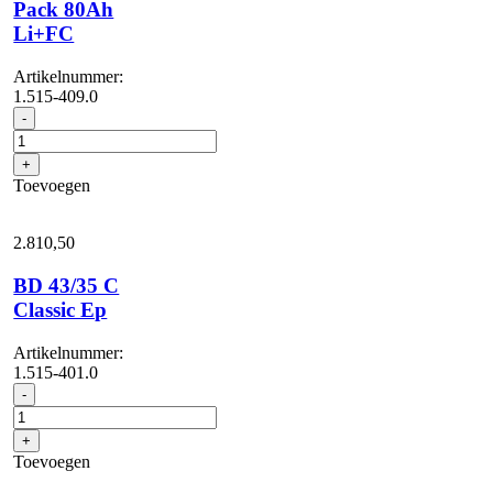
Pack 80Ah
Li+FC
Artikelnummer:
1.515-409.0
BD
-
43/25
C
+
Classic
Toevoegen
Bp
Pack
80Ah
2.810,
50
Li+FC
aantal
BD 43/35 C
Classic Ep
Artikelnummer:
1.515-401.0
BD
-
43/35
C
+
Classic
Toevoegen
Ep
aantal