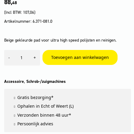
88,
48
(Incl BTW:
107,06
)
Artikelnummer: 6.371-081.0
Beige gekleurde pad voor ultra high speed polijsten en reinigen.
Pad,
Toevoegen aan winkelwagen
-
+
Zacht,
beige,
432
mm,
5
,
Accessoire
Schrob-/zuigmachines
x
aantal
Gratis bezorging*
Ophalen in Echt of Weert (L)
Verzonden binnen 48 uur*
Persoonlijk advies