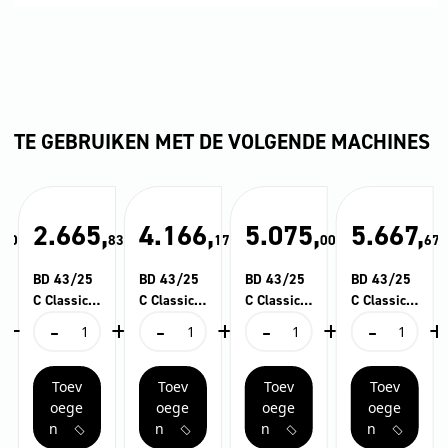
TE GEBRUIKEN MET DE VOLGENDE MACHINES
,
2.665,
4.166,
5.075,
5.667,
20
83
17
00
67
BD 43/25
BD 43/25
BD 43/25
BD 43/25
C Classic
C Classic
C Classic
C Classic
+
-
+
-
+
-
+
-
+
Bp
Bp Pack
Bp Pack
Bp Pack
BD
BD
BD
BD
80Ah
80Ah Li
80Ah
43/25
43/25
43/25
43/25
Li+FC
C
C
C
C
Toev
Toev
Toev
Toev
Classic
Classic
Classic
Classic
Bp
Bp
Bp
Bp
oege
oege
oege
oege
aantal
Pack
Pack
Pack
n
n
n
n
80Ah
80Ah
80Ah