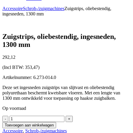
Accessoire
Schrob-/zuigmachines
Zuigstrips, oliebestendig,
ingesneden, 1300 mm
Zuigstrips, oliebestendig, ingesneden,
1300 mm
292,
12
(Incl BTW:
353,47
)
Artikelnummer: 6.273-014.0
Deze set ingesneden zuigstrips van slijtvast en oliebestendig
polyurethaan beschermt kwetsbare vloeren. Met een lengte van
1300 mm ontwikkeld voor toepassing op haakse zuigbalken.
Op voorraad
Zuigstrips,
-
+
oliebestendig,
Toevoegen aan winkelwagen
ingesneden,
Accessoire
,
Schrob-/zuigmachines