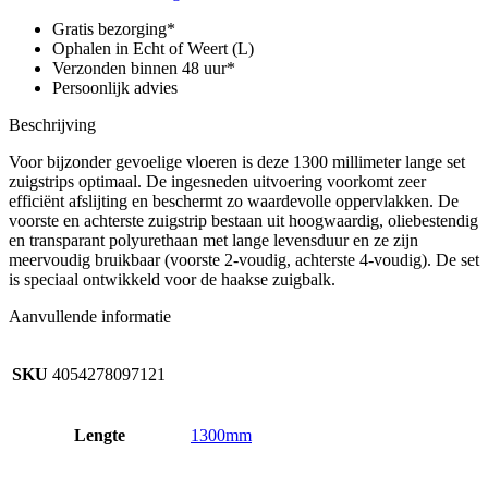
1300
mm
Gratis bezorging*
aantal
Ophalen in Echt of Weert (L)
Verzonden binnen 48 uur*
Persoonlijk advies
Beschrijving
Voor bijzonder gevoelige vloeren is deze 1300 millimeter lange set
zuigstrips optimaal. De ingesneden uitvoering voorkomt zeer
efficiënt afslijting en beschermt zo waardevolle oppervlakken. De
voorste en achterste zuigstrip bestaan uit hoogwaardig, oliebestendig
en transparant polyurethaan met lange levensduur en ze zijn
meervoudig bruikbaar (voorste 2-voudig, achterste 4-voudig). De set
is speciaal ontwikkeld voor de haakse zuigbalk.
Aanvullende informatie
SKU
4054278097121
Lengte
1300mm