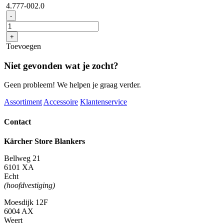
4.777-002.0
Zuigbalken
-
gebogen,
1160
+
mm,
Toevoegen
gebogen
aantal
Niet gevonden wat je zocht?
Geen probleem! We helpen je graag verder.
Assortiment
Accessoire
Klantenservice
Contact
Kärcher Store Blankers
Bellweg 21
6101 XA
Echt
(hoofdvestiging)
Moesdijk 12F
6004 AX
Weert