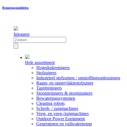
Reinigingsmiddelen
Inloggen
Hele assortiment
Hogedrukreinigers
Stofzuigers
Industrieel stofzuigen / ontstoffingsoplossingen
Raam- en oppervlaktestofzuiger
Tapijtreinigers
Stoomreinigers & stoomzuigers
Bewateringssystemen
Cleaning robots
Schrob- / zuigmachines
Veeg- en veeg-/zuigmachines
Outdoor Power Equipment
Generatoren en vuilwaterpomp