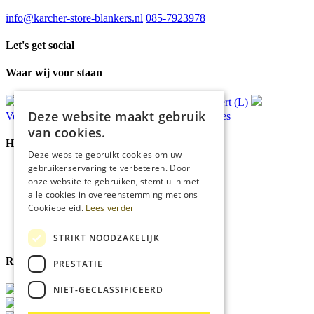
info@karcher-store-blankers.nl
085-7923978
Let's get social
Waar wij voor staan
Gratis
bezorging*
Ophalen in Echt of Weert (L)
Deze website maakt gebruik
Verzonden
binnen 48 uur*
Persoonlijk
advies
van cookies.
Handige Links
Deze website gebruikt cookies om uw
gebruikerservaring te verbeteren. Door
Home
onze website te gebruiken, stemt u in met
Klantenservice
alle cookies in overeenstemming met ons
Over ons
Cookiebeleid.
Lees verder
Blog
Privacyverklaring
Cookies
STRIKT NOODZAKELIJK
Reviewmerk
PRESTATIE
NIET-GECLASSIFICEERD