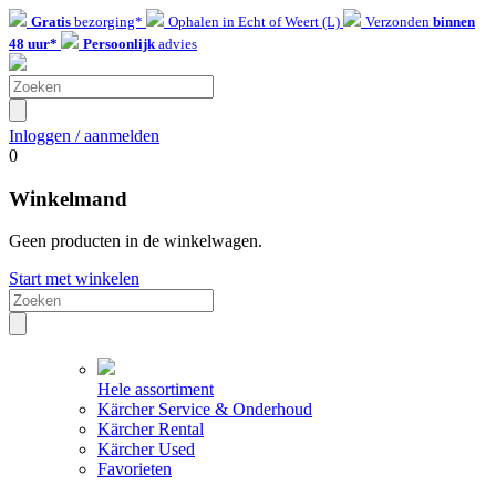
Gratis
bezorging*
Ophalen in Echt of Weert (L)
Verzonden
binnen
48 uur*
Persoonlijk
advies
Inloggen / aanmelden
0
Winkelmand
Geen producten in de winkelwagen.
Start met winkelen
Hele assortiment
Kärcher Service & Onderhoud
Kärcher Rental
Kärcher Used
Favorieten