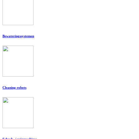
Bewateringssystemen
Cleaning robots
Schrob- / zuigmachines