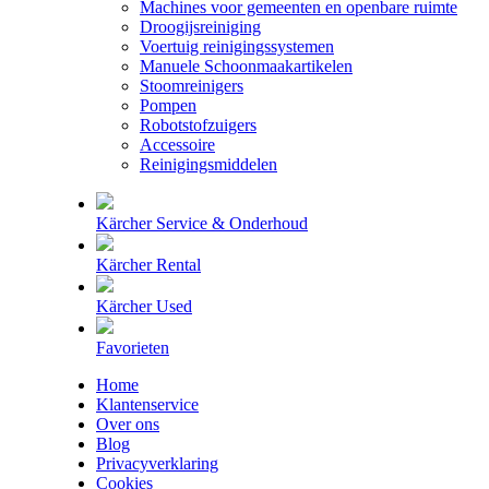
Machines voor gemeenten en openbare ruimte
Droogijsreiniging
Voertuig reinigingssystemen
Manuele Schoonmaakartikelen
Stoomreinigers
Pompen
Robotstofzuigers
Accessoire
Reinigingsmiddelen
Kärcher Service & Onderhoud
Kärcher Rental
Kärcher Used
Favorieten
Home
Klantenservice
Over ons
Blog
Privacyverklaring
Cookies