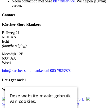
Neem contact op met onze
klantenservice
. We helpen je graag
verder.
Contact
Kärcher Store Blankers
Bellweg 21
6101 XA
Echt
(hoofdvestiging)
Moesdijk 12F
6004 AX
Weert
info@karcher-store-blankers.nl
085-7923978
Let's get social
Waar wij voor staan
Deze website maakt gebruik
Gratis
bezorging*
Ophalen in Echt of Weert (L)
van cookies.
Verzonden
binnen 48 uur*
Persoonlijk
advies