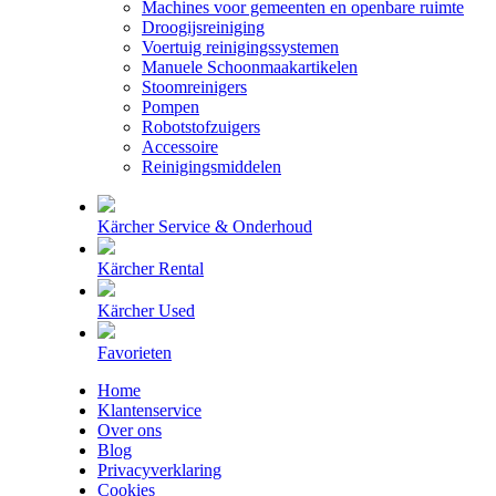
Machines voor gemeenten en openbare ruimte
Droogijsreiniging
Voertuig reinigingssystemen
Manuele Schoonmaakartikelen
Stoomreinigers
Pompen
Robotstofzuigers
Accessoire
Reinigingsmiddelen
Kärcher Service & Onderhoud
Kärcher Rental
Kärcher Used
Favorieten
Home
Klantenservice
Over ons
Blog
Privacyverklaring
Cookies