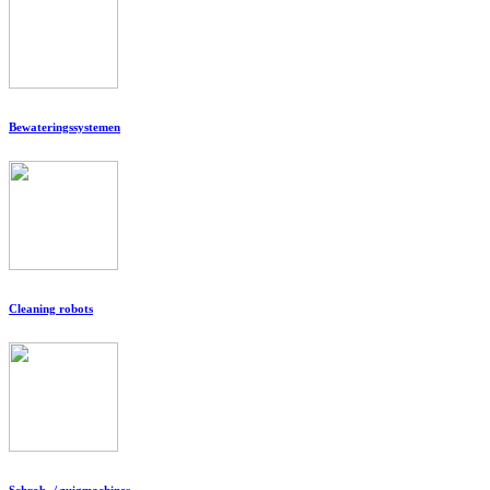
Bewateringssystemen
Cleaning robots
Schrob- / zuigmachines