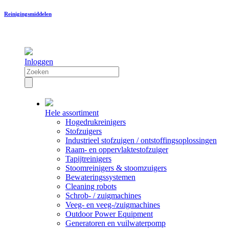
Reinigingsmiddelen
Inloggen
Hele assortiment
Hogedrukreinigers
Stofzuigers
Industrieel stofzuigen / ontstoffingsoplossingen
Raam- en oppervlaktestofzuiger
Tapijtreinigers
Stoomreinigers & stoomzuigers
Bewateringssystemen
Cleaning robots
Schrob- / zuigmachines
Veeg- en veeg-/zuigmachines
Outdoor Power Equipment
Generatoren en vuilwaterpomp