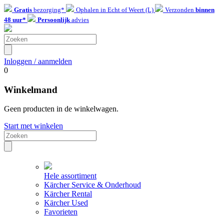
Gratis
bezorging*
Ophalen in Echt of Weert (L)
Verzonden
binnen
48 uur*
Persoonlijk
advies
Inloggen / aanmelden
0
Winkelmand
Geen producten in de winkelwagen.
Start met winkelen
Hele assortiment
Kärcher Service & Onderhoud
Kärcher Rental
Kärcher Used
Favorieten