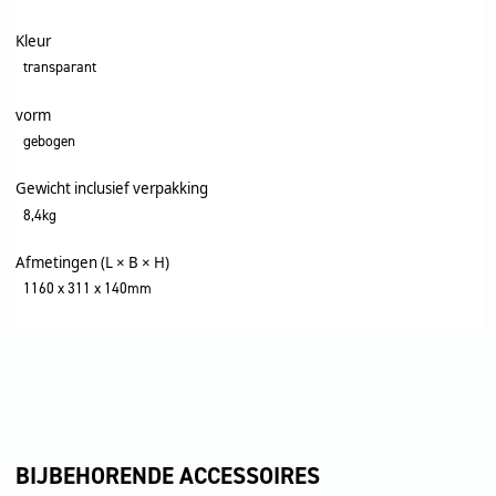
Kleur
transparant
vorm
gebogen
Gewicht inclusief verpakking
8,4kg
Afmetingen (L × B × H)
1160 x 311 x 140mm
BIJBEHORENDE ACCESSOIRES