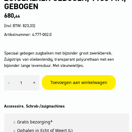
GEBOGEN
680,
44
(Incl BTW:
823,33
)
Artikelnummer: 4.777-002.0
Speciaal gebogen zuigbalken met bijzonder groot zwenkbereik.
Zuigstrips van oliebestendig, transparant polyurethaan met een
bijzonder lange levensduur. Met steunwieltjes.
Zuigbalken
Toevoegen aan winkelwagen
-
+
gebogen,
1160
mm,
gebogen
aantal
,
Accessoire
Schrob-/zuigmachines
Gratis bezorging*
Ophalen in Echt of Weert (L)