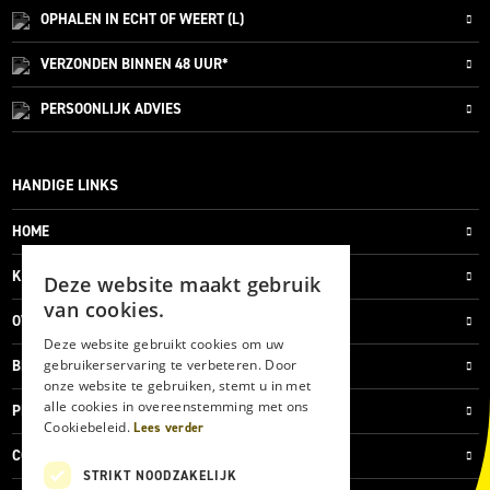
OPHALEN IN ECHT OF WEERT (L)
VERZONDEN
BINNEN 48 UUR*
PERSOONLIJK
ADVIES
HANDIGE LINKS
HOME
KLANTENSERVICE
Deze website maakt gebruik
van cookies.
OVER ONS
Deze website gebruikt cookies om uw
gebruikerservaring te verbeteren. Door
BLOG
onze website te gebruiken, stemt u in met
alle cookies in overeenstemming met ons
PRIVACYVERKLARING
Cookiebeleid.
Lees verder
COOKIES
STRIKT NOODZAKELIJK