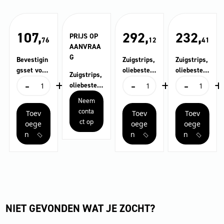
107,
292,
232,
PRIJS OP
76
12
41
AANVRAA
G
Bevestigin
Zuigstrips,
Zuigstrips,
gsset voor
oliebesten
oliebesten
Zuigstrips,
-
+
-
+
-
+
geleideroll
dig,
dig,
Bevestigingsset
Zuigstrips,
Zuigstrips,
oliebesten
en
ingesneden
geribbeld,
voor
oliebestendig,
oliebestendig,
dig,
Neem
zuigbalken
, 1300 mm
1300 mm
geleiderollen
ingesneden,
geribbeld,
gesloten,
conta
Toev
Toev
Toev
zuigbalken
1300
1300
1300 mm
ct op
aantal
mm
mm
oege
oege
oege
aantal
aantal
n
n
n
NIET GEVONDEN WAT JE ZOCHT?