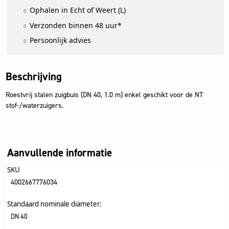
voor:
Ophalen in Echt of Weert (L)
NT
Verzonden binnen 48 uur*
55/2,
NT
Persoonlijk advies
65/2,
NT
70/2,
NT
Beschrijving
...
aantal
Roestvrij stalen zuigbuis (DN 40, 1.0 m) enkel geschikt voor de NT
stof-/waterzuigers.
Aanvullende informatie
SKU
4002667776034
Standaard nominale diameter:
DN 40