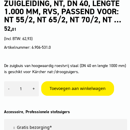
ZUIGLEIDING, NT, DN 40, LENGTE
1.000 MM, RVS, PASSEND VOOR:
NT 55/2, NT 65/2, NT 70/2, NT …
52,
01
(Incl BTW:
62,93
)
Artikelnummer: 6.906-531.0
De zuigbuis van hoogwaardig roestvrij staal (DN 40 en lengte 1000 mm)
is geschikt voor Kärcher nat-/droogzuigers.
Zuigleiding,
Toevoegen aan winkelwagen
-
+
NT,
DN
40,
lengte
1.000
,
Accessoire
Professionele stofzuigers
mm,
RVS,
Gratis bezorging*
passend