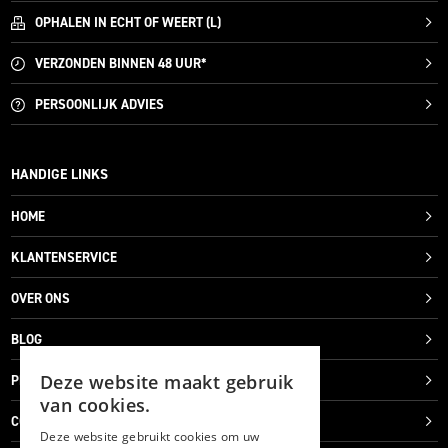
OPHALEN IN ECHT OF WEERT (L)
VERZONDEN
BINNEN 48 UUR*
PERSOONLIJK
ADVIES
HANDIGE LINKS
HOME
KLANTENSERVICE
OVER ONS
BLOG
Deze website maakt gebruik
PRIVACYVERKLARING
van cookies.
COOKIES
Deze website gebruikt cookies om uw